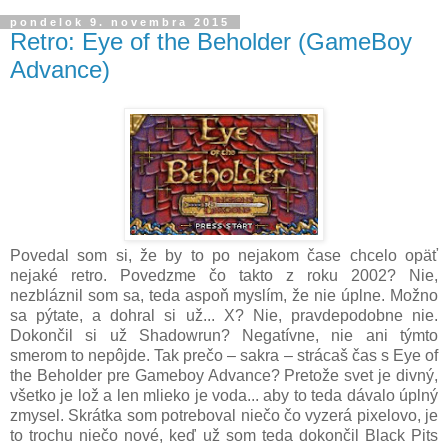
pondelok 9. novembra 2015
Retro: Eye of the Beholder (GameBoy
Advance)
Povedal som si, že by to po nejakom čase chcelo opäť
nejaké retro. Povedzme čo takto z roku 2002? Nie,
nezbláznil som sa, teda aspoň myslím, že nie úplne. Možno
sa pýtate, a dohral si už... X? Nie, pravdepodobne nie.
Dokončil si už Shadowrun? Negatívne, nie ani týmto
smerom to nepôjde. Tak prečo – sakra – strácaš čas s Eye of
the Beholder pre Gameboy Advance? Pretože svet je divný,
všetko je lož a len mlieko je voda... aby to teda dávalo úplný
zmysel. Skrátka som potreboval niečo čo vyzerá pixelovo, je
to trochu niečo nové, keď už som teda dokončil Black Pits