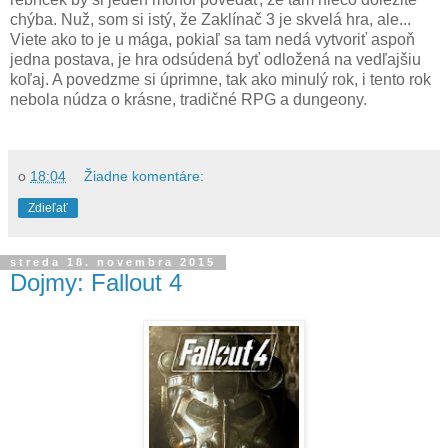
chýba. Nuž, som si istý, že Zaklínač 3 je skvelá hra, ale...
Viete ako to je u mága, pokiaľ sa tam nedá vytvoriť aspoň
jedna postava, je hra odsúdená byť odložená na vedľajšiu
koľaj. A povedzme si úprimne, tak ako minulý rok, i tento rok
nebola núdza o krásne, tradičné RPG a dungeony.
o
18:04
Žiadne komentáre:
Zdieľať
streda 18. novembra 2015
Dojmy: Fallout 4