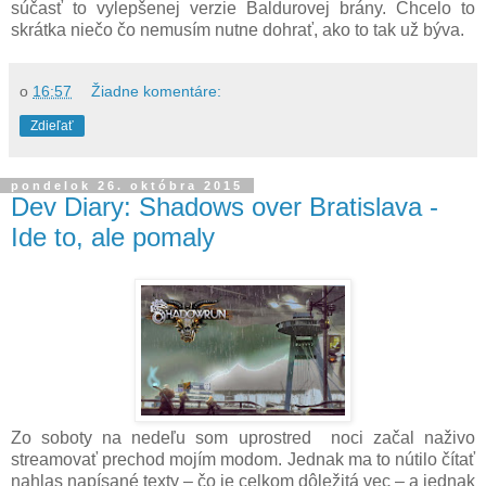
súčasť to vylepšenej verzie Baldurovej brány. Chcelo to
skrátka niečo čo nemusím nutne dohrať, ako to tak už býva.
o
16:57
Žiadne komentáre:
Zdieľať
pondelok 26. októbra 2015
Dev Diary: Shadows over Bratislava -
Ide to, ale pomaly
Zo soboty na nedeľu som uprostred noci začal naživo
streamovať prechod mojím modom. Jednak ma to nútilo čítať
nahlas napísané texty – čo je celkom dôležitá vec – a jednak