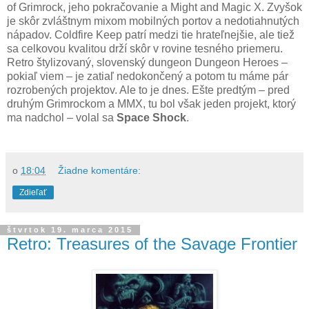
of Grimrock, jeho pokračovanie a Might and Magic X. Zvyšok
je skôr zvláštnym mixom mobilných portov a nedotiahnutých
nápadov. Coldfire Keep patrí medzi tie hrateľnejšie, ale tiež
sa celkovou kvalitou drží skôr v rovine tesného priemeru.
Retro štylizovaný, slovenský dungeon Dungeon Heroes –
pokiaľ viem – je zatiaľ nedokončený a potom tu máme pár
rozrobených projektov. Ale to je dnes. Ešte predtým – pred
druhým Grimrockom a MMX, tu bol však jeden projekt, ktorý
ma nadchol – volal sa
Space Shock
.
o
18:04
Žiadne komentáre:
Zdieľať
štvrtok 19. marca 2015
Retro: Treasures of the Savage Frontier