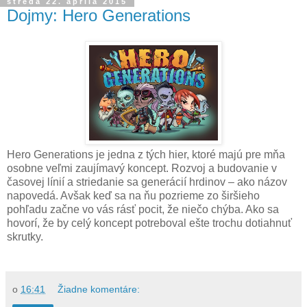
streda 22. apríla 2015
Dojmy: Hero Generations
Hero Generations je jedna z tých hier, ktoré majú pre mňa
osobne veľmi zaujímavý koncept. Rozvoj a budovanie v
časovej línií a striedanie sa generácií hrdinov – ako názov
napovedá. Avšak keď sa na ňu pozrieme zo širšieho
pohľadu začne vo vás rásť pocit, že niečo chýba. Ako sa
hovorí, že by celý koncept potreboval ešte trochu dotiahnuť
skrutky.
o
16:41
Žiadne komentáre: