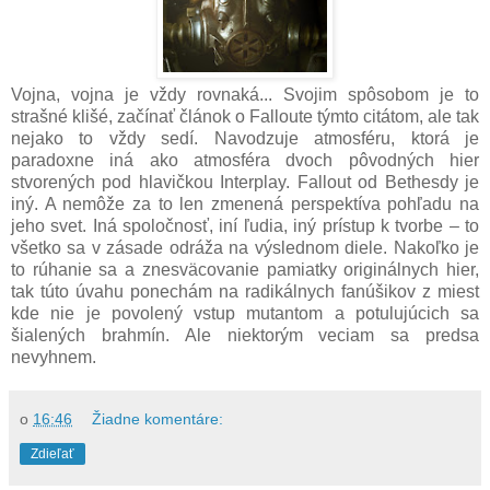
Vojna, vojna je vždy rovnaká... Svojim spôsobom je to
strašné klišé, začínať článok o Falloute týmto citátom, ale tak
nejako to vždy sedí. Navodzuje atmosféru, ktorá je
paradoxne iná ako atmosféra dvoch pôvodných hier
stvorených pod hlavičkou Interplay. Fallout od Bethesdy je
iný. A nemôže za to len zmenená perspektíva pohľadu na
jeho svet. Iná spoločnosť, iní ľudia, iný prístup k tvorbe – to
všetko sa v zásade odráža na výslednom diele. Nakoľko je
to rúhanie sa a znesväcovanie pamiatky originálnych hier,
tak túto úvahu ponechám na radikálnych fanúšikov z miest
kde nie je povolený vstup mutantom a potulujúcich sa
šialených brahmín. Ale niektorým veciam sa predsa
nevyhnem.
o
16:46
Žiadne komentáre:
Zdieľať