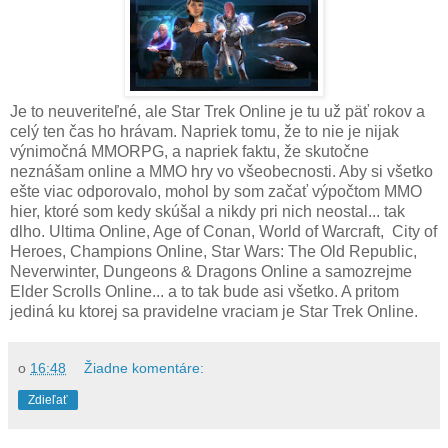
Je to neuveriteľné, ale Star Trek Online je tu už päť rokov a
celý ten čas ho hrávam. Napriek tomu, že to nie je nijak
výnimočná MMORPG, a napriek faktu, že skutočne
neznášam online a MMO hry vo všeobecnosti. Aby si všetko
ešte viac odporovalo, mohol by som začať výpočtom MMO
hier, ktoré som kedy skúšal a nikdy pri nich neostal... tak
dlho. Ultima Online, Age of Conan, World of Warcraft, City of
Heroes, Champions Online, Star Wars: The Old Republic,
Neverwinter, Dungeons & Dragons Online a samozrejme
Elder Scrolls Online... a to tak bude asi všetko. A pritom
jediná ku ktorej sa pravidelne vraciam je Star Trek Online.
o
16:48
Žiadne komentáre:
Zdieľať