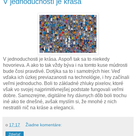
V jednoduchosti je krása
V jednoduchosti je krása. Aspoň tak sa to niekedy
hovorieva. A ako to tak vždy býva i na tomto kuse múdrosti
bude čosi pravdivé. Dotýka sa to i samotných hier. Veď
vďaka ich úzkej previazanosti na technológie, i hry začínali
veľmi jednoducho. Boli to základné zhluky pixelov, ktoré
však vo svojej najprimitívnejšej podstate fungovali veľmi
dobre. Samozrejme, digitálne hry dávnych dôb boli trochu
iné ako tie dnešné, avšak myslím si, že mnohé z nich
nestratili nič na kráse a elegancii.
o
17:17
Žiadne komentáre:
Zdieľať