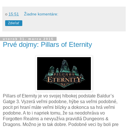
o
15:51
Žiadne komentáre:
Zdieľať
utorok 31. marca 2015
Prvé dojmy: Pillars of Eternity
Pillars of Eternity je vo svojej hlbokej podstate Baldur’s
Gatge 3. Vyzerá veľmi podobne, hýbe sa veľmi podobné,
pocit pri hraní máte veľmi blízky a dokonca sa hrá veľmi
podobne. A to i napriek tomu, že sa neodohráva vo
Forgotten Realms a nevyužíva pravidlá Dungeons &
Dragons. Možno je to tak dobre. Podobné veci by boli pre