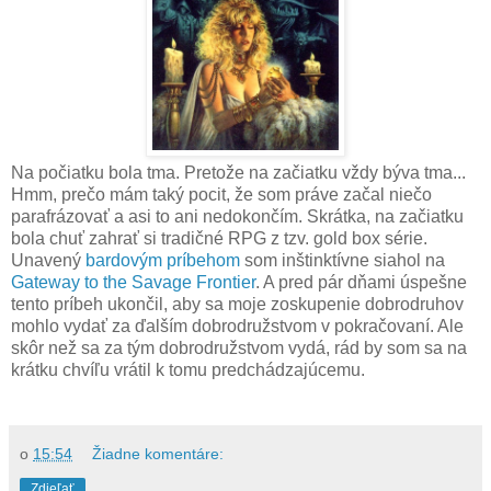
Na počiatku bola tma. Pretože na začiatku vždy býva tma...
Hmm, prečo mám taký pocit, že som práve začal niečo
parafrázovať a asi to ani nedokončím. Skrátka, na začiatku
bola chuť zahrať si tradičné RPG z tzv. gold box série.
Unavený
bardovým príbehom
som inštinktívne siahol na
Gateway to the Savage Frontier
. A pred pár dňami úspešne
tento príbeh ukončil, aby sa moje zoskupenie dobrodruhov
mohlo vydať za ďalším dobrodružstvom v pokračovaní. Ale
skôr než sa za tým dobrodružstvom vydá, rád by som sa na
krátku chvíľu vrátil k tomu predchádzajúcemu.
o
15:54
Žiadne komentáre:
Zdieľať