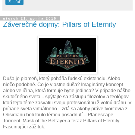
Zdieľať
utorok 21. apríla 2015
Záverečné dojmy: Pillars of Eternity
Duša je plameň, ktorý poháňa ľudskú existenciu. Alebo
niečo podobné. Čo je vlastne duša? Imaginárny koncept
alebo veličina, ktorá formuje bytie jedinca? V prípade nášho
skutočného sveta... spýtajte sa zástupu filozofov a teológov,
ktorí tejto téme zasvätili svoju profesionálnu životnú dráhu. V
prípade sveta virtuálneho... zdá sa akoby práve tvorcovia z
Obsidianu boli touto témou posadnutí – Planescape
Torment, Mask of the Betrayer a teraz Pillars of Eternity.
Fascinujúci zážitok.