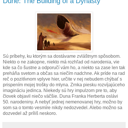
Dune: The Building of a Dynasty
Sú príbehy, ku ktorým sa dostávame zvláštnym spôsobom.
Niekto o ne zakopne, niekto má rozhľad od narodenia, vie
kde sa čo šustne a odporučí vám ho, a niekto sa zase len tak
preháňa svetom a občas sa niečím nadchne. Ak príde na rad
reč o pozitívnom vplyve hier, určite v nej nebudem chýbať s
prispením mojej trošky do mlyna. Zrnka piesku rozvíjajúceho
imagináciu jedinca. Niekedy sú hry impulzom pre to, aby
človek objavil niečo väčšie. Duna Franka Herberta oslávi
50. narodeniny. A nebyť jednej nemenovanej hry, možno by
som sa o tomto vesmíre nikdy nedozvedel. Alebo možno sa
dozvedel až príliš neskoro.