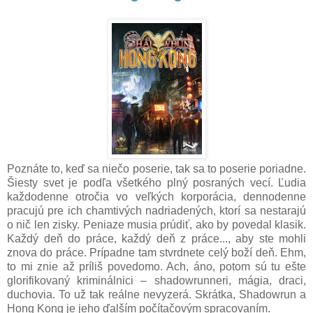
Poznáte to, keď sa niečo poserie, tak sa to poserie poriadne.
Šiesty svet je podľa všetkého plný posraných vecí. Ľudia
každodenne otročia vo veľkých korporácia, dennodenne
pracujú pre ich chamtivých nadriadených, ktorí sa nestarajú
o nič len zisky. Peniaze musia prúdiť, ako by povedal klasik.
Každý deň do práce, každý deň z práce..., aby ste mohli
znova do práce. Prípadne tam stvrdnete celý boží deň. Ehm,
to mi znie až príliš povedomo. Ach, áno, potom sú tu ešte
glorifikovaný kriminálnici – shadowrunneri, mágia, draci,
duchovia. To už tak reálne nevyzerá. Skrátka, Shadowrun a
Hong Kong je jeho ďalším počítačovým spracovaním.