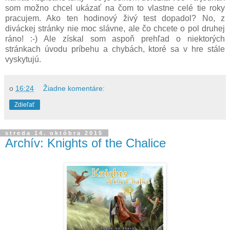
som možno chcel ukázať na čom to vlastne celé tie roky
pracujem. Ako ten hodinový živý test dopadol? No, z
diváckej stránky nie moc slávne, ale čo chcete o pol druhej
ráno! :-) Ale získal som aspoň prehľad o niektorých
stránkach úvodu príbehu a chybách, ktoré sa v hre stále
vyskytujú.
o
16:24
Žiadne komentáre:
Zdieľať
streda 14. októbra 2015
Archív: Knights of the Chalice