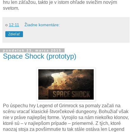
hru len záťažou, takto je v istom ohľade sviežim novým
svetom.
o
12:11
Žiadne komentáre:
Zdieľať
pondelok 23. marca 2015
Space Shock (prototyp)
Po úspechu hry Legend of Grimrock sa pomaly začali na
scénu vracať klasické štvorčekové dungeony. Bohužiaľ však
nie v práve najlepšej forme. Vyrojilo sa nám niekoľko klonov,
ktoré sú – v najlepšom prípade – priemerné. Z tých, ktoré
naozaj stoja za povšimnutie tu tak stále ostáva len Legend