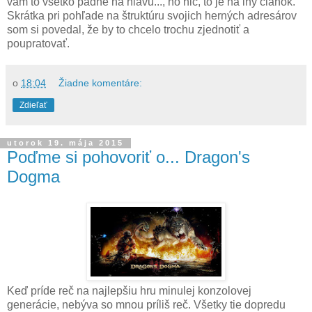
vám to všetko padne na hlavu..., no nič, to je na iný článok.
Skrátka pri pohľade na štruktúru svojich herných adresárov
som si povedal, že by to chcelo trochu zjednotiť a
poupratovať.
o
18:04
Žiadne komentáre:
Zdieľať
utorok 19. mája 2015
Poďme si pohovoriť o... Dragon's
Dogma
Keď príde reč na najlepšiu hru minulej konzolovej
generácie, nebýva so mnou príliš reč. Všetky tie dopredu