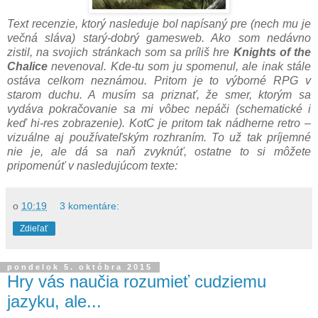
Text recenzie, ktorý nasleduje bol napísaný pre (nech mu je
večná sláva) starý-dobrý gamesweb. Ako som nedávno
zistil, na svojich stránkach som sa príliš hre
Knights of the
Chalice
nevenoval. Kde-tu som ju spomenul, ale inak stále
ostáva celkom neznámou. Pritom je to výborné RPG v
starom duchu. A musím sa priznať, že smer, ktorým sa
vydáva pokračovanie sa mi vôbec nepáči (schematické i
keď hi-res zobrazenie). KotC je pritom tak nádherne retro –
vizuálne aj používateľským rozhraním. To už tak príjemné
nie je, ale dá sa naň zvyknúť, ostatne to si môžete
pripomenúť v nasledujúcom texte:
o
10:19
3 komentáre:
Zdieľať
pondelok 5. októbra 2015
Hry vás naučia rozumieť cudziemu
jazyku, ale...