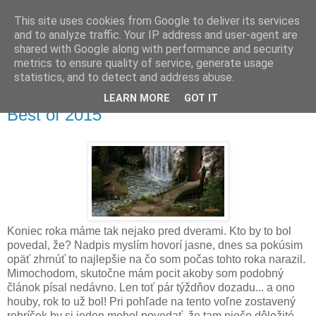
This site uses cookies from Google to deliver its services
and to analyze traffic. Your IP address and user-agent are
shared with Google along with performance and security
metrics to ensure quality of service, generate usage
▼
statistics, and to detect and address abuse.
LEARN MORE
GOT IT
streda 9. decembra 2015
Best of 2015
Koniec roka máme tak nejako pred dverami. Kto by to bol
povedal, že? Nadpis myslím hovorí jasne, dnes sa pokúsim
opäť zhrnúť to najlepšie na čo som počas tohto roka narazil.
Mimochodom, skutočne mám pocit akoby som podobný
článok písal nedávno. Len toť pár týždňov dozadu... a ono
houby, rok to už bol! Pri pohľade na tento voľne zostavený
rebríček by si jeden mohol povedať, že tam niečo dôležité