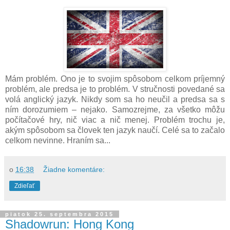
Mám problém. Ono je to svojim spôsobom celkom príjemný
problém, ale predsa je to problém. V stručnosti povedané sa
volá anglický jazyk. Nikdy som sa ho neučil a predsa sa s
ním dorozumiem – nejako. Samozrejme, za všetko môžu
počítačové hry, nič viac a nič menej. Problém trochu je,
akým spôsobom sa človek ten jazyk naučí. Celé sa to začalo
celkom nevinne. Hraním sa...
o
16:38
Žiadne komentáre:
Zdieľať
piatok 25. septembra 2015
Shadowrun: Hong Kong