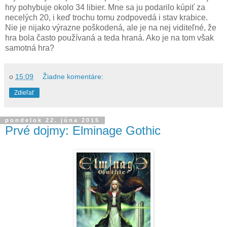
hry pohybuje okolo 34 libier. Mne sa ju podarilo kúpiť za
necelých 20, i keď trochu tomu zodpovedá i stav krabice.
Nie je nijako výrazne poškodená, ale je na nej viditeľné, že
hra bola často používaná a teda hraná. Ako je na tom však
samotná hra?
o
15:09
Žiadne komentáre:
Zdieľať
pondelok 22. júna 2015
Prvé dojmy: Elminage Gothic