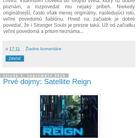
chvíľu. Vtiahnutím človeka do svojho sveta, ktorý už dobre
poznám, a rozpovedať mu nejaký príbeh. Niekedy
originálnejší, často však menej originálny, nasledujúci istú,
veľmi povedomú šablónu. Hneď na začiatok je dobré
povedať, že i Stranger Souls je presne taká. Už od začiatku
veľmi povedomá a pritom neznáma...
o
17:11
Žiadne komentáre:
Zdieľať
streda 2. septembra 2015
Prvé dojmy: Satellite Reign