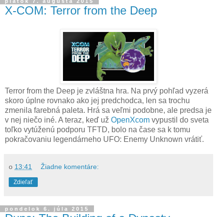
piatok 7. augusta 2015
X-COM: Terror from the Deep
Terror from the Deep je zvláštna hra. Na prvý pohľad vyzerá
skoro úplne rovnako ako jej predchodca, len sa trochu
zmenila farebná paleta. Hrá sa veľmi podobne, ale predsa je
v nej niečo iné. A teraz, keď už
OpenXcom
vypustil do sveta
toľko vytúženú podporu TFTD, bolo na čase sa k tomu
pokračovaniu legendárneho UFO: Enemy Unknown vrátiť.
o
13:41
Žiadne komentáre:
Zdieľať
pondelok 6. júla 2015