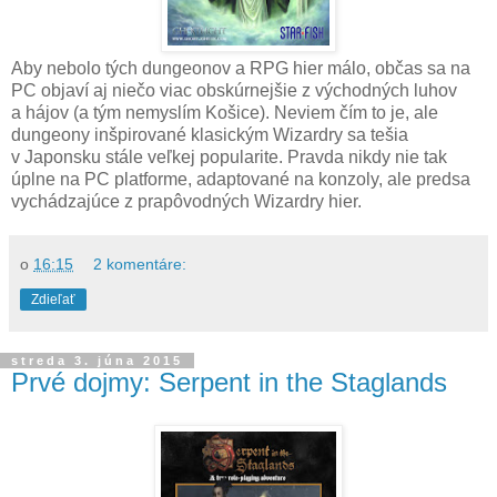
Aby nebolo tých dungeonov a RPG hier málo, občas sa na
PC objaví aj niečo viac obskúrnejšie z východných luhov
a hájov (a tým nemyslím Košice). Neviem čím to je, ale
dungeony inšpirované klasickým Wizardry sa tešia
v Japonsku stále veľkej popularite. Pravda nikdy nie tak
úplne na PC platforme, adaptované na konzoly, ale predsa
vychádzajúce z prapôvodných Wizardry hier.
o
16:15
2 komentáre:
Zdieľať
streda 3. júna 2015
Prvé dojmy: Serpent in the Staglands