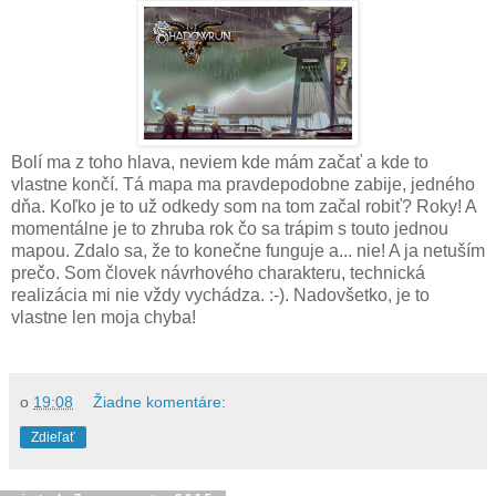
Bolí ma z toho hlava, neviem kde mám začať a kde to
vlastne končí. Tá mapa ma pravdepodobne zabije, jedného
dňa. Koľko je to už odkedy som na tom začal robiť? Roky! A
momentálne je to zhruba rok čo sa trápim s touto jednou
mapou. Zdalo sa, že to konečne funguje a... nie! A ja netuším
prečo. Som človek návrhového charakteru, technická
realizácia mi nie vždy vychádza. :-). Nadovšetko, je to
vlastne len moja chyba!
o
19:08
Žiadne komentáre:
Zdieľať