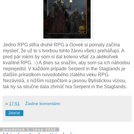
Jedno RPG stíha druhé RPG a človek si pomaly začína
myslieť, že už to s tvorbou tohto žánru všetci preháňajú. A
pred pár rokmi by som si dal koleno vŕtať za akékoľvek
kvalitné RPG. :-) A dnes sa snažím, aby som sa ich náhodou
neprejedol. V každom prípade Serpent in the Staglands je
ďalším prírastkom novodobého zlatého veku RPG.
Nezávislá, s nižším rozpočtom a jasnou štylistickou víziou,
tak by sa stručne dala zhrnúť hra Serpent in the Staglands.
o
17:51
Žiadne komentáre:
Zdieľať
pondelok 1. júna 2015