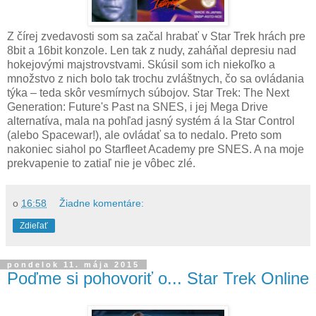
Z čírej zvedavosti som sa začal hrabať v Star Trek hrách pre
8bit a 16bit konzole. Len tak z nudy, zaháňal depresiu nad
hokejovými majstrovstvami. Skúsil som ich niekoľko a
množstvo z nich bolo tak trochu zvláštnych, čo sa ovládania
týka – teda skôr vesmírnych súbojov. Star Trek: The Next
Generation: Future's Past na SNES, i jej Mega Drive
alternatíva, mala na pohľad jasný systém á la Star Control
(alebo Spacewar!), ale ovládať sa to nedalo. Preto som
nakoniec siahol po Starfleet Academy pre SNES. A na moje
prekvapenie to zatiaľ nie je vôbec zlé.
o
16:58
Žiadne komentáre:
Zdieľať
pondelok 11. mája 2015
Poďme si pohovoriť o... Star Trek Online