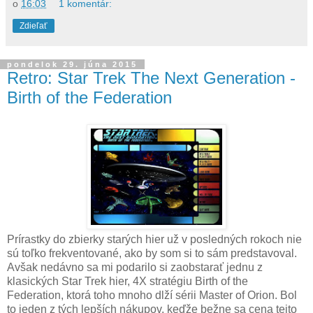
o
16:03
1 komentár:
Zdieľať
pondelok 29. júna 2015
Retro: Star Trek The Next Generation -
Birth of the Federation
Prírastky do zbierky starých hier už v posledných rokoch nie
sú toľko frekventované, ako by som si to sám predstavoval.
Avšak nedávno sa mi podarilo si zaobstarať jednu z
klasických Star Trek hier, 4X stratégiu Birth of the
Federation, ktorá toho mnoho dlží sérii Master of Orion. Bol
to jeden z tých lepších nákupov, keďže bežne sa cena tejto