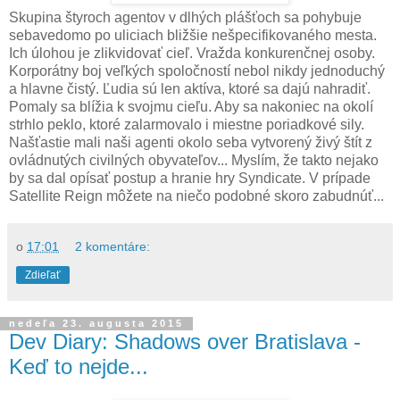
Skupina štyroch agentov v dlhých plášťoch sa pohybuje
sebavedomo po uliciach bližšie nešpecifikovaného mesta.
Ich úlohou je zlikvidovať cieľ. Vražda konkurenčnej osoby.
Korporátny boj veľkých spoločností nebol nikdy jednoduchý
a hlavne čistý. Ľudia sú len aktíva, ktoré sa dajú nahradiť.
Pomaly sa blížia k svojmu cieľu. Aby sa nakoniec na okolí
strhlo peklo, ktoré zalarmovalo i miestne poriadkové sily.
Našťastie mali naši agenti okolo seba vytvorený živý štít z
ovládnutých civilných obyvateľov... Myslím, že takto nejako
by sa dal opísať postup a hranie hry Syndicate. V prípade
Satellite Reign môžete na niečo podobné skoro zabudnúť...
o
17:01
2 komentáre:
Zdieľať
nedeľa 23. augusta 2015
Dev Diary: Shadows over Bratislava -
Keď to nejde...