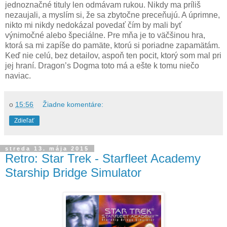
jednoznačné tituly len odmávam rukou. Nikdy ma príliš
nezaujali, a myslím si, že sa zbytočne preceňujú. A úprimne,
nikto mi nikdy nedokázal povedať čím by mali byť
výnimočné alebo špeciálne. Pre mňa je to väčšinou hra,
ktorá sa mi zapíše do pamäte, ktorú si poriadne zapamätám.
Keď nie celú, bez detailov, aspoň ten pocit, ktorý som mal pri
jej hraní. Dragon’s Dogma toto má a ešte k tomu niečo
naviac.
o
15:56
Žiadne komentáre:
Zdieľať
streda 13. mája 2015
Retro: Star Trek - Starfleet Academy
Starship Bridge Simulator