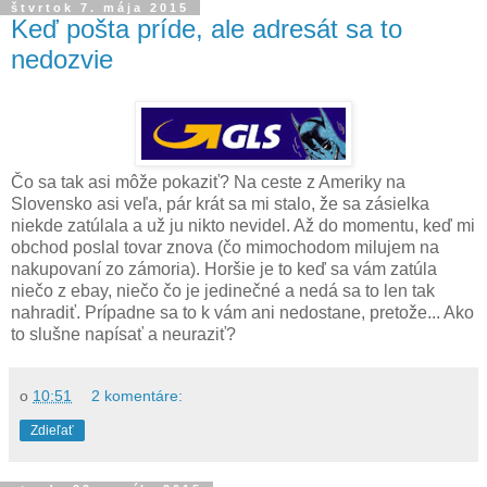
štvrtok 7. mája 2015
Keď pošta príde, ale adresát sa to
nedozvie
Čo sa tak asi môže pokaziť? Na ceste z Ameriky na
Slovensko asi veľa, pár krát sa mi stalo, že sa zásielka
niekde zatúlala a už ju nikto nevidel. Až do momentu, keď mi
obchod poslal tovar znova (čo mimochodom milujem na
nakupovaní zo zámoria). Horšie je to keď sa vám zatúla
niečo z ebay, niečo čo je jedinečné a nedá sa to len tak
nahradiť. Prípadne sa to k vám ani nedostane, pretože... Ako
to slušne napísať a neuraziť?
o
10:51
2 komentáre:
Zdieľať