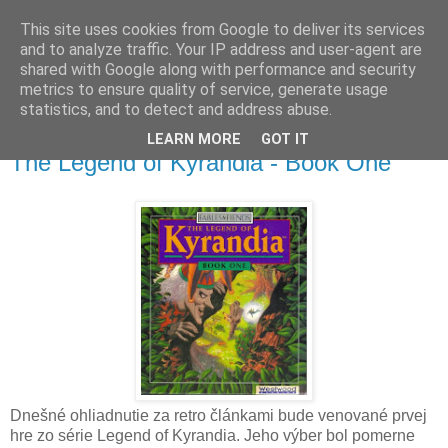
This site uses cookies from Google to deliver its services
and to analyze traffic. Your IP address and user-agent are
shared with Google along with performance and security
metrics to ensure quality of service, generate usage
▼
statistics, and to detect and address abuse.
LEARN MORE
GOT IT
pondelok 14. októbra 2013
The Legend of Kyrandia - Book One
Dnešné ohliadnutie za retro článkami bude venované prvej
hre zo série Legend of Kyrandia. Jeho výber bol pomerne