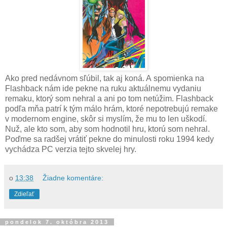
Ako pred nedávnom sľúbil, tak aj koná. A spomienka na
Flashback nám ide pekne na ruku aktuálnemu vydaniu
remaku, ktorý som nehral a ani po tom netúžim. Flashback
podľa mňa patrí k tým málo hrám, ktoré nepotrebujú remake
v modernom engine, skôr si myslím, že mu to len uškodí.
Nuž, ale kto som, aby som hodnotil hru, ktorú som nehral.
Poďme sa radšej vrátiť pekne do minulosti roku 1994 kedy
vychádza PC verzia tejto skvelej hry.
o
13:38
Žiadne komentáre:
Zdieľať
pondelok 7. októbra 2013