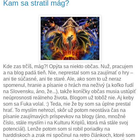
Kam sa stratil mág?
Kde zas trčíš, mág?! Opýta sa niekto občas. Nuž, pracujem
a na blog padá tieň. Nie, neprestal som sa zaujímať o hry –
ani tie súčasné, ani tie staré. Ale, ako som to už neraz
spomenul, hranie a písanie o hrách ma neživý (a koľko ľudí
na Slovensku, áno, že...), takže koníčky občas musia ustúpiť
neúprosnosti reálneho života. Blogom už tobôž nie. Aj keby
som sa Fuka volal. :) Teda, nie že by som sa úplne prestal
hrať. To myslím nehrozí, skôr už potom neostáva čas na
písanie zaujímavých príspevkov na blogy (áno, množné
číslo, stále myslím i na Kulturu Kriplů, ktorá má stále svoj
potenciál). Lenže potom som si robil poriadky na
harddiskoch a zrak mi spočinul na retro článkoch, ktoré som