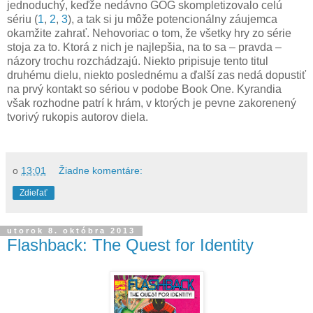
jednoduchý, keďže nedávno GOG skompletizovalo celú
sériu (
1
,
2
,
3
), a tak si ju môže potencionálny záujemca
okamžite zahrať. Nehovoriac o tom, že všetky hry zo série
stoja za to. Ktorá z nich je najlepšia, na to sa – pravda –
názory trochu rozchádzajú. Niekto pripisuje tento titul
druhému dielu, niekto poslednému a ďalší zas nedá dopustiť
na prvý kontakt so sériou v podobe Book One. Kyrandia
však rozhodne patrí k hrám, v ktorých je pevne zakorenený
tvorivý rukopis autorov diela.
o
13:01
Žiadne komentáre:
Zdieľať
utorok 8. októbra 2013
Flashback: The Quest for Identity