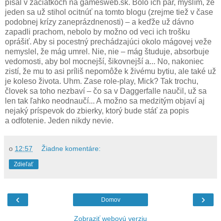
písal v začiatkoch na gamesweb.sk. Bolo ich pár, myslím, že
jeden sa už stihol ocitnúť na tomto blogu (zrejme tiež v čase
podobnej krízy zaneprázdnenosti) – a keďže už dávno
zapadli prachom, nebolo by možno od veci ich trošku
oprášiť. Aby si pocestný prechádzajúci okolo mágovej veže
nemyslel, že mág umrel. Nie, nie – mág študuje, absorbuje
vedomosti, aby bol mocnejší, šikovnejší a... No, nakoniec
zistí, že mu to asi príliš nepomôže k živému bytiu, ale také už
je koleso života. Uhm. Zase role-play, Mick? Tak trochu,
človek sa toho nezbaví – čo sa v Daggerfalle naučil, už sa
len tak ľahko neodnaučí... A možno sa medzitým objaví aj
nejaký príspevok do zbierky, ktorý bude stáť za popis
a odfotenie. Jeden nikdy nevie.
o
12:57
Žiadne komentáre:
Zdieľať
‹
›
Domov
Zobraziť webovú verziu