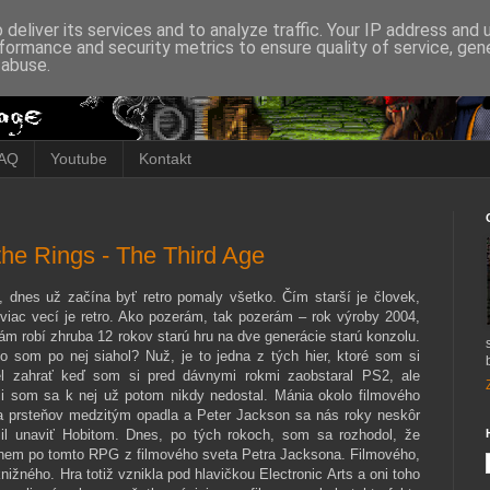
deliver its services and to analyze traffic. Your IP address and
formance and security metrics to ensure quality of service, ge
 abuse.
AQ
Youtube
Kontakt
the Rings - The Third Age
, dnes už začína byť retro pomaly všetko. Čím starší je človek,
viac vecí je retro. Ako pozerám, tak pozerám – rok výroby 2004,
ám robí zhruba 12 rokov starú hru na dve generácie starú konzolu.
o som po nej siahol? Nuž, je to jedna z tých hier, ktoré som si
l zahrať keď som si pred dávnymi rokmi zaobstaral PS2, ale
i som sa k nej už potom nikdy nedostal. Mánia okolo filmového
 prsteňov medzitým opadla a Peter Jackson sa nás roky neskôr
il unaviť Hobitom. Dnes, po tých rokoch, som sa rozhodol, že
nem po tomto RPG z filmového sveta Petra Jacksona. Filmového,
knižného. Hra totiž vznikla pod hlavičkou Electronic Arts a oni toho