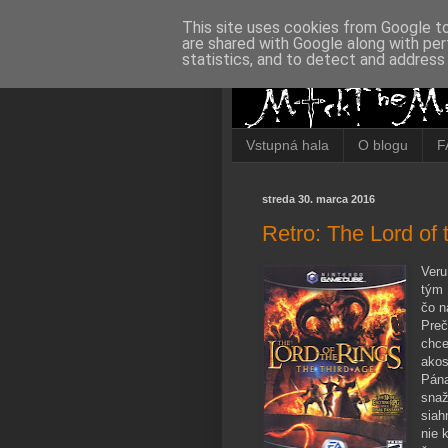
This site uses cookies from Google to 
are shared with Google along with per
statistics, and to detect and address
Vstupná hala
O blogu
F
streda 30. marca 2016
Retro: The Lord of 
Veru
tým 
čo n
Preč
chce
akos
Pána
snaž
siah
nie 