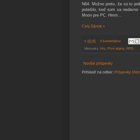
N64. Možno preto, že sú to jed
potešilo, keď som sa nedávno 
Moon pre PC. Hmm...
Celý článok »
o
15:45
0 komentárov
Menovky:
Hry
,
Prvé dojmy
,
RPG
Novšie príspevky
Prihlásiť na odber:
Príspevky (Ato