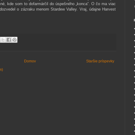
iné, kde som to dofarmárčil do úspešného „konca“. O čo ma viac
dozvedel o zázraku menom Stardew Valley. Vraj, údajne Harvest
Domov
Staršie príspevky
m)