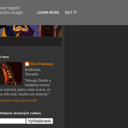
 user-agent
nerate usage
LEARN MORE
GOT IT
O mne
MickTheMage
Bratislava,
Slovakia
"Hloupý člověk a
hašteřivý všemu
se vysmívá, jedno však nezná, co
by měl znát: vlastní své slabosti."
Zobraziť môj úplný profil
Hľadanie stratených zvitkov