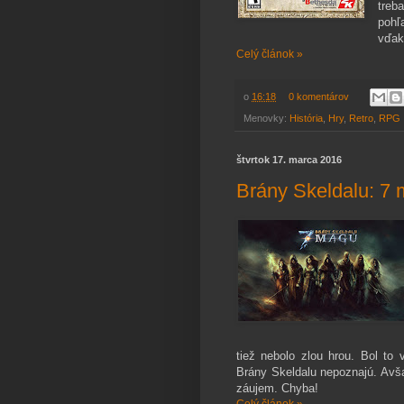
treb
pohľ
vďak
Celý článok »
o
16:18
0 komentárov
Menovky:
História
,
Hry
,
Retro
,
RPG
štvrtok 17. marca 2016
Brány Skeldalu: 7
tiež nebolo zlou hrou. Bol to
Brány Skeldalu nepoznajú. Avša
záujem. Chyba!
Celý článok »