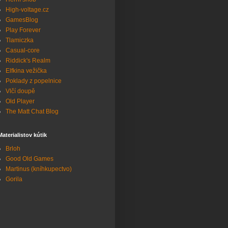
High-voltage.cz
GamesBlog
Play Forever
Tlamiczka
Casual-core
Riddick's Realm
Elfkina vežička
Poklady z popelnice
Vlčí doupě
Old Player
The Matt Chat Blog
Materialistov kútik
Brloh
Good Old Games
Martinus (kníhkupectvo)
Gorila