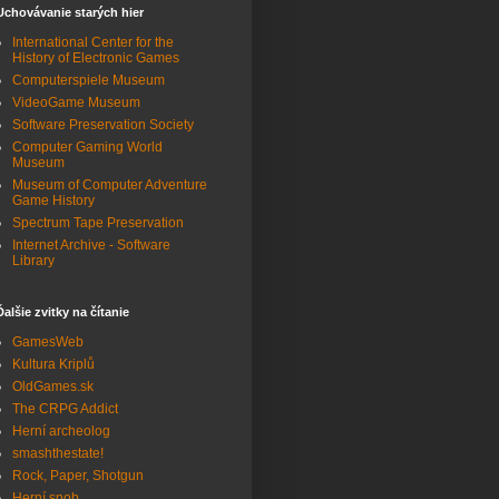
Uchovávanie starých hier
International Center for the
History of Electronic Games
Computerspiele Museum
VideoGame Museum
Software Preservation Society
Computer Gaming World
Museum
Museum of Computer Adventure
Game History
Spectrum Tape Preservation
Internet Archive - Software
Library
Ďalšie zvitky na čítanie
GamesWeb
Kultura Kriplů
OldGames.sk
The CRPG Addict
Herní archeolog
smashthestate!
Rock, Paper, Shotgun
Herní snob