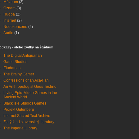
Múzeum
(3)
Oznam
(3)
Hudba
(2)
Internet
(2)
Nedokončené
(2)
Audio
(1)
Odkazy - alebo zvitky na štúdium
The Digital Antiquarian
Game Studies
Eludamos
The Brainy Gamer
Confessions of an Aca-Fan
An Anthropologist Goes Techno
Living Epic: Video Games in the
Ancient World
Black Isle Studios Games
Projekt Gutenberg
Internet Sacred Text Archive
Zlatý fond slovenskej literatúry
The Imperial Library