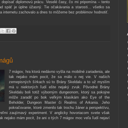
a dopísať diplomovú prácu. Veselé časy, čo mi pripomína – tento
ad späť je úplne úžasný. Tie očakávania a starosti... všetko sa
a internetu zachovalo a dnes to môžeme bez problémov hodnotiť.
 mágů
7 mágov, hra ktorá nedávno vyšla na mobilné zariadenia, ale
tak nejako mám pocit, že sa málo o nej vie. V našich
zemepisných šírkach sú to Brány Skeldalu a to už myslím
má u niektorých ľudí ešte nejaký zvuk. Pôvodné Brány
Skeldalu boli totiž výborným dungeonom, ktorý sa pokojne
môže zaradiť po bok veľkým klasikám ako Eye of the
Beholder, Dungeon Master či Realms of Arkania. Jeho
pokračovanie, ktoré zmenilo tak trochu žáner a perspektívu,
 veľmi zaujímavý experiment. V anglicky hovoriacom svete však
k nejako mám pocit, že ani o tých 7 mágov moc veľa ľudí nejaví