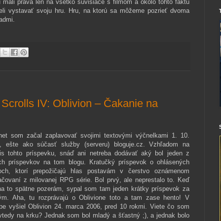
 mali práva len na všetko súvisiace s filmom a okolo tohto faktu
li vystavať svoju hru. Hru, na ktorú sa môžeme pozrieť dvoma
admi.
Scrolls IV: Oblivion – Čakanie na
rnet som začal zaplavovať svojimi textovými výčnelkami 1. 10.
, ešte ako súčasť služby (serveru) bloguje.cz. Vzhľadom na
is tohto príspevku, snáď ani netreba dodávať aký bol jeden z
ch príspevkov na tom blogu. Kratučký príspevok o ohlásených
och, ktorí prepožičajú hlas postavám v čerstvo oznámenom
ačovaní z milovanej RPG série. Bol prvý, ale neprestalo to. Keď
na to spätne pozerám, sypal som tam jeden krátky príspevok za
ým. Aha, tu rozprávajú o Oblivione toto a tam zase hento! V
pe vyšiel Oblivion 24. marca 2006, pred 10 rokmi. Viete čo som
vtedy na krku? Jednak som bol mladý a šťastný ;), a jednak bolo