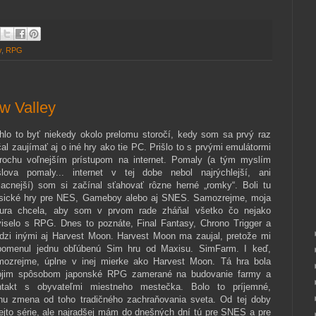
y
,
RPG
w Valley
hlo to byť niekedy okolo prelomu storočí, kedy som sa prvý raz
al zaujímať aj o iné hry ako tie PC. Prišlo to s prvými emulátormi
trochu voľnejším prístupom na internet. Pomaly (a tým myslím
slova pomaly... internet v tej dobe nebol najrýchlejší, ani
lacnejší) som si začínal sťahovať rôzne herné „romky“. Boli tu
asické hry pre NES, Gameboy alebo aj SNES. Samozrejme, moja
tura chcela, aby som v prvom rade zháňal všetko čo nejako
viselo s RPG. Dnes to poznáte, Final Fantasy, Chrono Trigger a
dzi inými aj Harvest Moon. Harvest Moon ma zaujal, pretože mi
ipomenul jednu obľúbenú Sim hru od Maxisu. SimFarm. I keď,
mozrejme, úplne v inej mierke ako Harvest Moon. Tá hra bola
ojim spôsobom japonské RPG zamerané na budovanie farmy a
ntakt s obyvateľmi miestneho mestečka. Bolo to príjemné,
ochu zmena od toho tradičného zachraňovania sveta. Od tej doby
ejto série, ale najradšej mám do dnešných dní tú pre SNES a pre