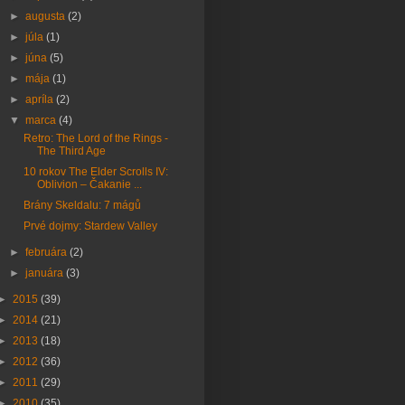
►
augusta
(2)
►
júla
(1)
►
júna
(5)
►
mája
(1)
►
apríla
(2)
▼
marca
(4)
Retro: The Lord of the Rings -
The Third Age
10 rokov The Elder Scrolls IV:
Oblivion – Čakanie ...
Brány Skeldalu: 7 mágů
Prvé dojmy: Stardew Valley
►
februára
(2)
►
januára
(3)
►
2015
(39)
►
2014
(21)
►
2013
(18)
►
2012
(36)
►
2011
(29)
►
2010
(35)