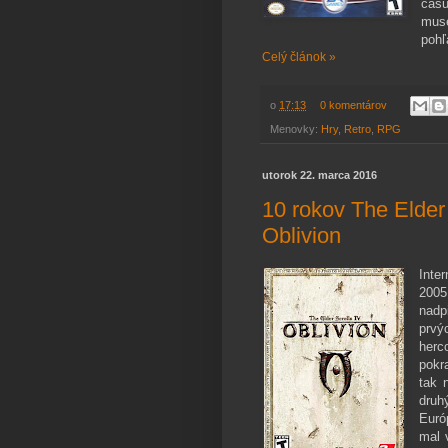
času
muse
pohľ
Celý článok »
o
17:13
0 komentárov
Menovky:
Hry
,
Retro
,
RPG
utorok 22. marca 2016
10 rokov The Elder 
Oblivion
Inte
2005
nadp
prvý
herc
pokr
tak 
druh
Euró
mal 