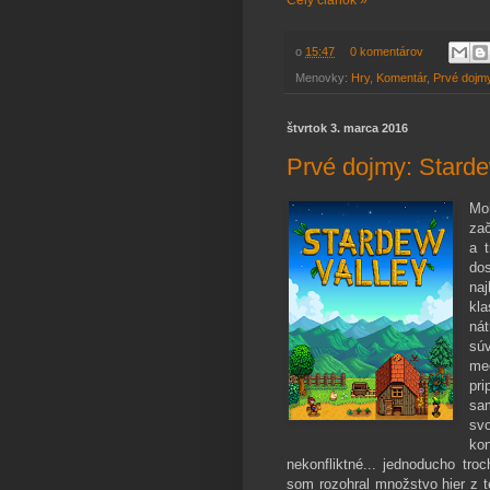
o
15:47
0 komentárov
Menovky:
Hry
,
Komentár
,
Prvé dojm
štvrtok 3. marca 2016
Prvé dojmy: Starde
Mo
zač
a 
do
naj
kl
ná
sú
me
pr
sa
sv
ko
nekonfliktné... jednoducho tr
som rozohral množstvo hier z t