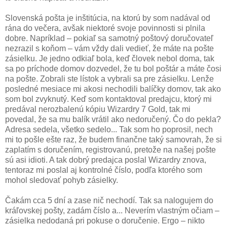
Slovenská pošta je inštitúcia, na ktorú by som nadával od
rána do večera, avšak niektoré svoje povinnosti si plnila
dobre. Napríklad – pokiaľ sa samotný poštový doručovateľ
nezrazil s koňom – vám vždy dali vedieť, že máte na pošte
zásielku. Je jedno odkiaľ bola, keď človek nebol doma, tak
sa po príchode domov dozvedel, že tu bol poštár a máte čosi
na pošte. Zobrali ste lístok a vybrali sa pre zásielku. Lenže
posledné mesiace mi akosi nechodili balíčky domov, tak ako
som bol zvyknutý. Keď som kontaktoval predajcu, ktorý mi
predával nerozbalenú kópiu Wizardry 7 Gold, tak mi
povedal, že sa mu balík vrátil ako nedoručený. Čo do pekla?
Adresa sedela, všetko sedelo... Tak som ho poprosil, nech
mi to pošle ešte raz, že budem finančne taký samovrah, že si
zaplatím s doručením, registrovanú, pretože na našej pošte
sú asi idioti. A tak dobrý predajca poslal Wizardry znova,
tentoraz mi poslal aj kontrolné číslo, podľa ktorého som
mohol sledovať pohyb zásielky.
Čakám cca 5 dní a zase nič nechodí. Tak sa nalogujem do
kráľovskej pošty, zadám číslo a... Neverím vlastným očiam –
zásielka nedodaná pri pokuse o doručenie. Ergo – nikto