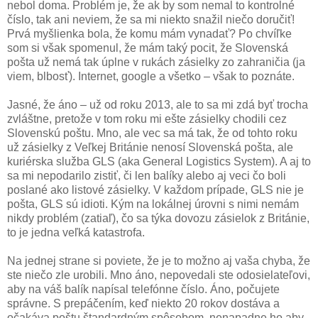
nebol doma. Problém je, že ak by som nemal to kontrolné
číslo, tak ani neviem, že sa mi niekto snažil niečo doručiť!
Prvá myšlienka bola, že komu mám vynadať? Po chvíľke
som si však spomenul, že mám taký pocit, že Slovenská
pošta už nemá tak úplne v rukách zásielky zo zahraničia (ja
viem, blbosť). Internet, google a všetko – však to poznáte.
Jasné, že áno – už od roku 2013, ale to sa mi zdá byť trocha
zvláštne, pretože v tom roku mi ešte zásielky chodili cez
Slovenskú poštu. Mno, ale vec sa má tak, že od tohto roku
už zásielky z Veľkej Británie nenosí Slovenská pošta, ale
kuriérska služba GLS (aka General Logistics System). A aj to
sa mi nepodarilo zistiť, či len balíky alebo aj veci čo boli
poslané ako listové zásielky. V každom prípade, GLS nie je
pošta, GLS sú idioti. Kým na lokálnej úrovni s nimi nemám
nikdy problém (zatiaľ), čo sa týka dovozu zásielok z Británie,
to je jedna veľká katastrofa.
Na jednej strane si poviete, že je to možno aj vaša chyba, že
ste niečo zle urobili. Mno áno, nepovedali ste odosielateľovi,
aby na váš balík napísal telefónne číslo. Áno, počujete
správne. S prepáčením, keď niekto 20 rokov dostáva a
očakáva poštu štandardným spôsobom, nenapadne ho aby