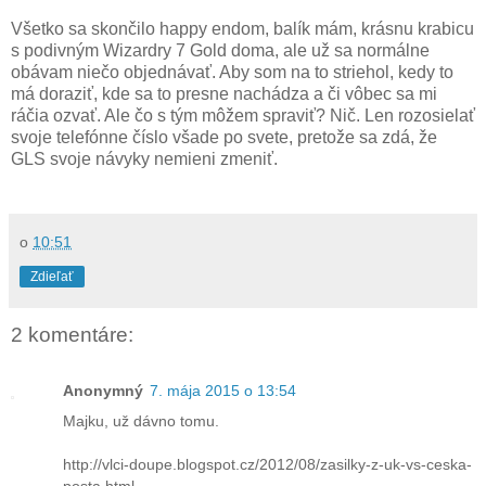
Všetko sa skončilo happy endom, balík mám, krásnu krabicu
s podivným Wizardry 7 Gold doma, ale už sa normálne
obávam niečo objednávať. Aby som na to striehol, kedy to
má doraziť, kde sa to presne nachádza a či vôbec sa mi
ráčia ozvať. Ale čo s tým môžem spraviť? Nič. Len rozosielať
svoje telefónne číslo všade po svete, pretože sa zdá, že
GLS svoje návyky nemieni zmeniť.
o
10:51
Zdieľať
2 komentáre:
Anonymný
7. mája 2015 o 13:54
Majku, už dávno tomu.
http://vlci-doupe.blogspot.cz/2012/08/zasilky-z-uk-vs-ceska-
posta.html