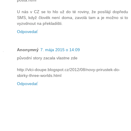
U nás v CZ se to hlo už do té roviny, že posílájí dopředu
SMS, když člověk není doma, zavolá tam a je možno si to
vyzvdnout na překladišti.
Odpovedať
Anonymný
7. mája 2015 o 14:09
původní story zacala vlastne zde
http://vlci-doupe.blogspot.cz/2012/08/novy-prirustek-do-
sbirky-three-worlds.html
Odpovedať