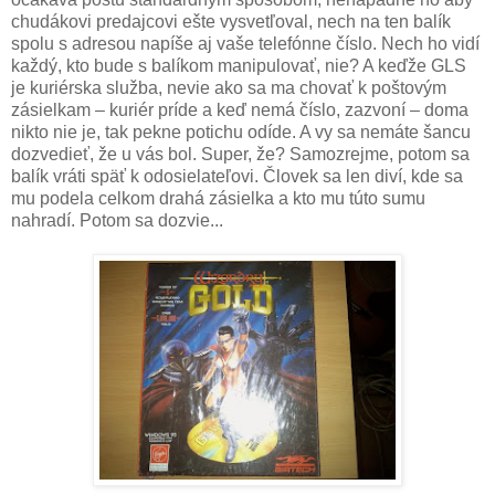
chudákovi predajcovi ešte vysvetľoval, nech na ten balík
spolu s adresou napíše aj vaše telefónne číslo. Nech ho vidí
každý, kto bude s balíkom manipulovať, nie? A keďže GLS
je kuriérska služba, nevie ako sa ma chovať k poštovým
zásielkam – kuriér príde a keď nemá číslo, zazvoní – doma
nikto nie je, tak pekne potichu odíde. A vy sa nemáte šancu
dozvedieť, že u vás bol. Super, že? Samozrejme, potom sa
balík vráti späť k odosielateľovi. Človek sa len diví, kde sa
mu podela celkom drahá zásielka a kto mu túto sumu
nahradí. Potom sa dozvie...