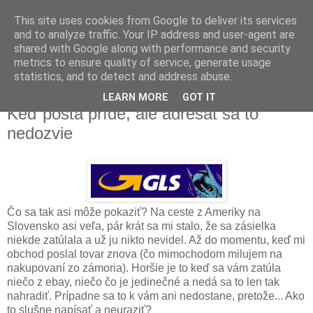
This site uses cookies from Google to deliver its services
and to analyze traffic. Your IP address and user-agent are
shared with Google along with performance and security
metrics to ensure quality of service, generate usage
▼
statistics, and to detect and address abuse.
LEARN MORE
GOT IT
štvrtok 7. mája 2015
Keď pošta príde, ale adresát sa to
nedozvie
Čo sa tak asi môže pokaziť? Na ceste z Ameriky na
Slovensko asi veľa, pár krát sa mi stalo, že sa zásielka
niekde zatúlala a už ju nikto nevidel. Až do momentu, keď mi
obchod poslal tovar znova (čo mimochodom milujem na
nakupovaní zo zámoria). Horšie je to keď sa vám zatúla
niečo z ebay, niečo čo je jedinečné a nedá sa to len tak
nahradiť. Prípadne sa to k vám ani nedostane, pretože... Ako
to slušne napísať a neuraziť?