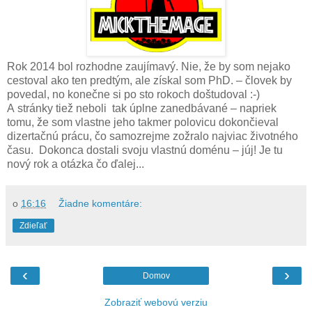
Rok 2014 bol rozhodne zaujímavý. Nie, že by som nejako
cestoval ako ten predtým, ale získal som PhD. – človek by
povedal, no konečne si po sto rokoch doštudoval :-)
A stránky tiež neboli tak úplne zanedbávané – napriek
tomu, že som vlastne jeho takmer polovicu dokončieval
dizertačnú prácu, čo samozrejme zožralo najviac životného
času. Dokonca dostali svoju vlastnú doménu – júj! Je tu
nový rok a otázka čo ďalej...
o
16:16
Žiadne komentáre:
Zdieľať
‹
›
Domov
Zobraziť webovú verziu