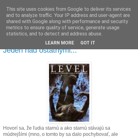
This site uses cookies from Google to deliver its services
and to analyze traffic. Your IP address and user-agent are
shared with Google along with performance and security
metrics to ensure quality of service, generate usage
▼
statistics, and to detect and address abuse.
LEARN MORE
GOT IT
štvrtok 29. januára 2015
Jeden nad ostatnými...
Hovorí sa, že ľudia starnú a ako starnú stávajú sa
múdrejšími (mno, o tomto by sa dalo pochybovať, ale