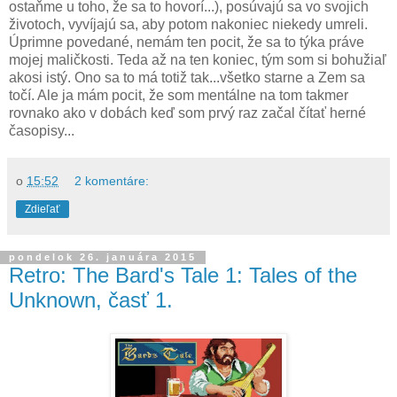
ostaňme u toho, že sa to hovorí...), posúvajú sa vo svojich
životoch, vyvíjajú sa, aby potom nakoniec niekedy umreli.
Úprimne povedané, nemám ten pocit, že sa to týka práve
mojej maličkosti. Teda až na ten koniec, tým som si bohužiaľ
akosi istý. Ono sa to má totiž tak...všetko starne a Zem sa
točí. Ale ja mám pocit, že som mentálne na tom takmer
rovnako ako v dobách keď som prvý raz začal čítať herné
časopisy...
o
15:52
2 komentáre:
Zdieľať
pondelok 26. januára 2015
Retro: The Bard's Tale 1: Tales of the
Unknown, časť 1.