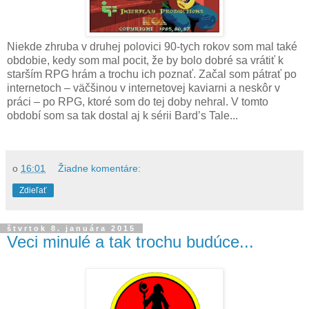
Niekde zhruba v druhej polovici 90-tych rokov som mal také
obdobie, kedy som mal pocit, že by bolo dobré sa vrátiť k
starším RPG hrám a trochu ich poznať. Začal som pátrať po
internetoch – väčšinou v internetovej kaviarni a neskôr v
práci – po RPG, ktoré som do tej doby nehral. V tomto
období som sa tak dostal aj k sérii Bard’s Tale...
o
16:01
Žiadne komentáre:
Zdieľať
štvrtok 8. januára 2015
Veci minulé a tak trochu budúce...