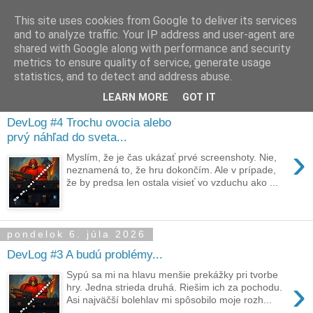
This site uses cookies from Google to deliver its services
and to analyze traffic. Your IP address and user-agent are
shared with Google along with performance and security
metrics to ensure quality of service, generate usage
▼
statistics, and to detect and address abuse.
LEARN MORE
GOT IT
sobota 1. augusta 2026
DevLog #4 Trochu ovocia alebo
prvý náhľad do sveta...
›
Myslím, že je čas ukázať prvé screenshoty. Nie,
neznamená to, že hru dokončím. Ale v prípade,
že by predsa len ostala visieť vo vzduchu ako ...
pondelok 6. júla 2026
DevLog #3 A budú problémy...
Sypú sa mi na hlavu menšie prekážky pri tvorbe
›
hry. Jedna strieda druhá. Riešim ich za pochodu.
Asi najväčší bolehlav mi spôsobilo moje rozh...