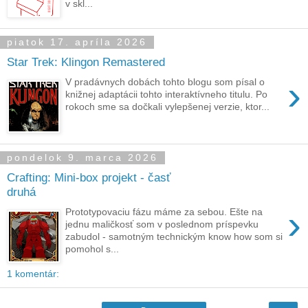
v skl...
piatok 17. apríla 2026
Star Trek: Klingon Remastered
›
V pradávnych dobách tohto blogu som písal o
knižnej adaptácii tohto interaktívneho titulu. Po
rokoch sme sa dočkali vylepšenej verzie, ktor...
pondelok 9. marca 2026
Crafting: Mini-box projekt - časť
druhá
›
Prototypovaciu fázu máme za sebou. Ešte na
jednu maličkosť som v poslednom príspevku
zabudol - samotným technickým know how som si
pomohol s...
1 komentár: