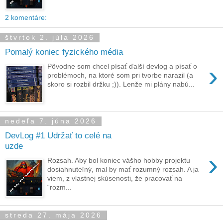
2 komentáre:
štvrtok 2. júla 2026
Pomalý koniec fyzického média
›
Pôvodne som chcel písať ďalší devlog a písať o
problémoch, na ktoré som pri tvorbe narazil (a
skoro si rozbil držku ;)). Lenže mi plány nabú...
nedeľa 7. júna 2026
DevLog #1 Udržať to celé na
uzde
›
Rozsah. Aby bol koniec vášho hobby projektu
dosiahnuteľný, mal by mať rozumný rozsah. A ja
viem, z vlastnej skúsenosti, že pracovať na
“rozm...
streda 27. mája 2026