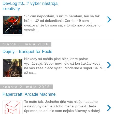
DevLog #0...? výber nástroja
kreativity
›
S ničím nepočítam, s ničím nerátam, len sa tak
hrám. Už od dokončenia Corridor 9 som
uvažoval, že by som sa, v tomto novo objavenom
vesmír...
piatok 8. mája 2026
Dojmy - Banquet for Fools
›
Niekedy sú médiá plné hier, ktoré práve
vychádzajú. Super noviniek, už len čakáte kedy
na vás zase niečo vyletí. Moderné a super CRPG,
až sa...
sobota 2. mája 2026
Papercraft: Arcade Machine
›
To máte tak. Jedného dňa vás niečo napadne
a na druhý deň je z toho menší projekt. Teda
úprimne, to ani nie som nejako šikovný a dobrý