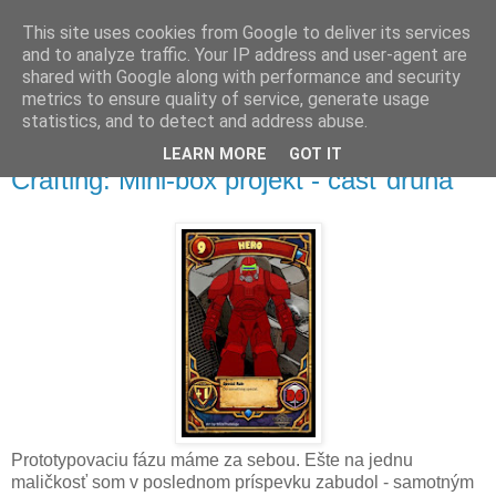
This site uses cookies from Google to deliver its services
and to analyze traffic. Your IP address and user-agent are
shared with Google along with performance and security
metrics to ensure quality of service, generate usage
▼
statistics, and to detect and address abuse.
LEARN MORE
GOT IT
pondelok 9. marca 2026
Crafting: Mini-box projekt - časť druhá
Prototypovaciu fázu máme za sebou. Ešte na jednu
maličkosť som v poslednom príspevku zabudol - samotným