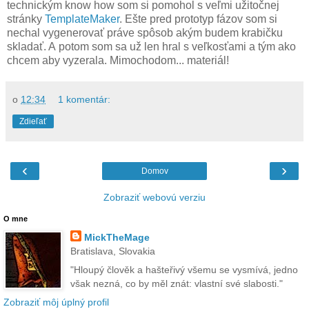
technickým know how som si pomohol s veľmi užitočnej
stránky
TemplateMaker
. Ešte pred prototyp fázov som si
nechal vygenerovať práve spôsob akým budem krabičku
skladať. A potom som sa už len hral s veľkosťami a tým ako
chcem aby vyzerala. Mimochodom... materiál!
o
12:34
1 komentár:
Zdieľať
‹
›
Domov
Zobraziť webovú verziu
O mne
MickTheMage
Bratislava, Slovakia
"Hloupý člověk a hašteřivý všemu se vysmívá, jedno
však nezná, co by měl znát: vlastní své slabosti."
Zobraziť môj úplný profil