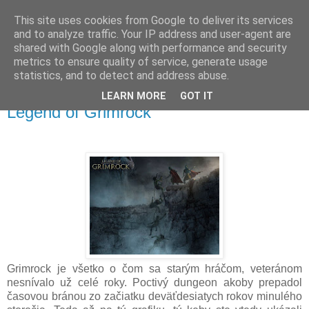
This site uses cookies from Google to deliver its services
and to analyze traffic. Your IP address and user-agent are
shared with Google along with performance and security
metrics to ensure quality of service, generate usage
▼
statistics, and to detect and address abuse.
LEARN MORE
GOT IT
sobota 14. apríla 2012
Legend of Grimrock
Grimrock je všetko o čom sa starým hráčom, veteránom
nesnívalo už celé roky. Poctivý dungeon akoby prepadol
časovou bránou zo začiatku deväťdesiatych rokov minulého