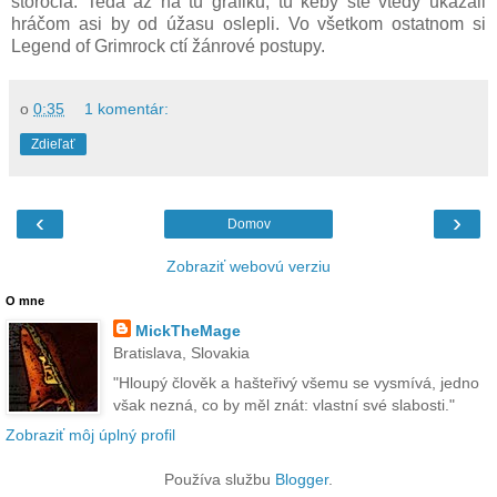
storočia. Teda až na tú grafiku, tú keby ste vtedy ukázali
hráčom asi by od úžasu oslepli. Vo všetkom ostatnom si
Legend of Grimrock ctí žánrové postupy.
o
0:35
1 komentár:
Zdieľať
‹
›
Domov
Zobraziť webovú verziu
O mne
MickTheMage
Bratislava, Slovakia
"Hloupý člověk a hašteřivý všemu se vysmívá, jedno
však nezná, co by měl znát: vlastní své slabosti."
Zobraziť môj úplný profil
Používa službu
Blogger
.