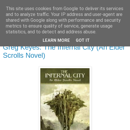
This site uses cookies from Google to deliver its services
and to analyze traffic. Your IP address and user-agent are
shared with Google along with performance and security
metrics to ensure quality of service, generate usage
▼
statistics, and to detect and address abuse.
LEARN MORE
GOT IT
piatok 21. januára 2011
Greg Keyes: The Infernal City (An Elder
Scrolls Novel)