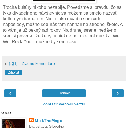
Trocha kultúry nikoho nezabije. Povedzme si pravdu, čo sa
týka divadelného návštevníctva môžem sa smelo nazvať
kultúrnym barbarom. Niečo ako divadlo som videl
naposledy, možno keď nás tam nahnali na strednej škole. A
to vám je už pekný rad rokov. Na druhej strane, nedávno
som si povedal, že keby tu niekde po ruke bol muzikál We
Will Rock You... možno by som zašiel.
o
1:31
Žiadne komentáre:
Zdieľať
‹
›
Domov
Zobraziť webovú verziu
O mne
MickTheMage
Bratislava, Slovakia