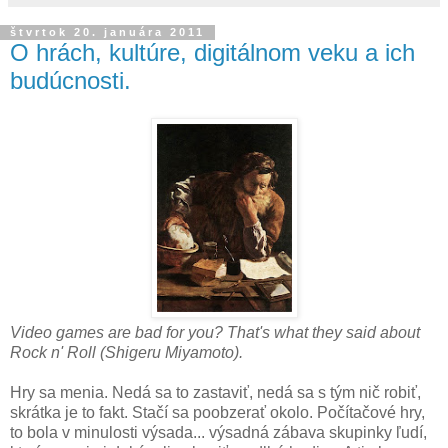
štvrtok 20. januára 2011
O hrách, kultúre, digitálnom veku a ich
budúcnosti.
Video games are bad for you? That's what they said about
Rock n' Roll (Shigeru Miyamoto).
Hry sa menia. Nedá sa to zastaviť, nedá sa s tým nič robiť,
skrátka je to fakt. Stačí sa poobzerať okolo. Počítačové hry,
to bola v minulosti výsada... výsadná zábava skupinky ľudí,