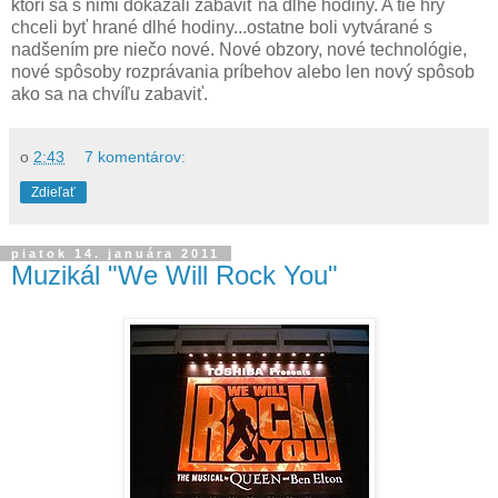
ktorí sa s nimi dokázali zabaviť na dlhé hodiny. A tie hry
chceli byť hrané dlhé hodiny...ostatne boli vytvárané s
nadšením pre niečo nové. Nové obzory, nové technológie,
nové spôsoby rozprávania príbehov alebo len nový spôsob
ako sa na chvíľu zabaviť.
o
2:43
7 komentárov:
Zdieľať
piatok 14. januára 2011
Muzikál "We Will Rock You"