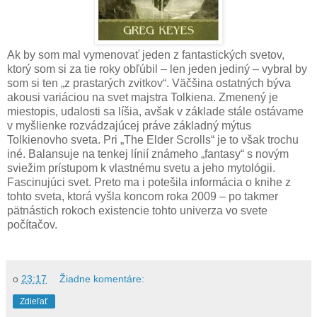
Ak by som mal vymenovať jeden z fantastických svetov,
ktorý som si za tie roky obľúbil – len jeden jediný – vybral by
som si ten „z prastarých zvitkov“. Väčšina ostatných býva
akousi variáciou na svet majstra Tolkiena. Zmenený je
miestopis, udalosti sa líšia, avšak v základe stále ostávame
v myšlienke rozvádzajúcej práve základný mýtus
Tolkienovho sveta. Pri „The Elder Scrolls“ je to však trochu
iné. Balansuje na tenkej línií známeho „fantasy“ s novým
sviežim prístupom k vlastnému svetu a jeho mytológii.
Fascinujúci svet. Preto ma i potešila informácia o knihe z
tohto sveta, ktorá vyšla koncom roka 2009 – po takmer
pätnástich rokoch existencie tohto univerza vo svete
počítačov.
o
23:17
Žiadne komentáre:
Zdieľať