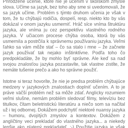
Prirodzené učenie, ktoré nie je učením v školskom zmysle
slova. Učíme sa jazyk, bez toho aby sme si uvedomovali, že
sa jazyk učíme. Problém s týmto druhom učenia je však v
tom, že tu chýbajú rodičia, dospelí, resp. niekto kto by vás
dokázal v onom jazyku usmerniť. Hráč síce vníma štruktúru
jazyka, ale vníma ju cez perspektívu vlastného rodného
jazyka. V učiacom procese chýba osoba, ktorá by vás
usmernila a postrčila k správnemu používaniu jazyka. Veľmi
ľahko sa vám môže stať – čo sa stalo i mne – že začnete
jazyk používať tak nejako inštinktívne. Podľa toho čo
predpokladáte, že by mohlo byť správne. Ale keď sa nad
svojou znalosťou jazyka pozastavíte, tak vlastne zistíte, že
nemáte tušenie prečo a ako ho správne použiť.
Istotne si teraz hovoríte, že nie je predsa problém chýbajúce
medzery v jazykových znalostiach doplniť učením. A to je
práve väčší problém než sa môže zdať. Anglicky rozumiem
veľmi slušne, nemám problém sledovať filmy, televíziu bez
titulkov, čítam beletristickú literatúru a niečo som sa načítal
už i tej odbornej. Dokážem podchytiť niektoré nuansy jazyka
– humoru, dvojitých zmyslov a kontextov. Dokážem z
angličtiny veci prekladať do vlastného jazyka... a niekedy
lepšie ako platený prekladateľ. ;-) Použitie jazyka je však