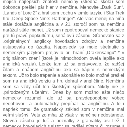
mojich najlepších znalostí nemčiny (stredná škola) som
dokonca prešiel pár hier v nemčine. Menovite „Dark Sun“,
„Lands of Lore 2“ a hral som trochu v tomto jazyku i Star Trek
hru „Deep Space Nine: Harbringer“. Ale viac-menej na mňa
stále dorážala angličtina a v 21. storočí som na nemčinu
narážal stále menej. Už som nepotreboval nemecké stanice
pre tú pravú popkultúrnu, seriálovú zásobu. Sťahovalo sa z
„originálnych“ anglicky hovoriacich zdrojov a nemčina
ustupovala do úzadia. Naposledy sa moje stretnutie s
nemeckým jazykom prejavilo pri hraní „Drakensangu“ * v
originálnom znení (ktoré je mimochodom oveľa lepšie ako
anglická verzia). Lenže tam už sa prejavovalo, že radšej
čítam a chápem angličtinu ako sa trápim s nemeckým
textom. Už to bolo trápenie a akonáhle to bolo možné prešiel
som na anglickú verziu a hru dohral v angličtine. Nemčinu
som sa vždy učil len školským spôsobom. Nikdy nie je
„prirodzeným učením“. Dnes by som možno ešte niečo
nemecky rozumel, ale už sa pravdepodobne vôbec
nedohovoril a automaticky prepínal na angličtinu. A to i
napriek tomu, že gramatický základ som v nemčine mal
veľmi slušný. Vetu zo mňa už však v nemčine nedostanete.
Slovná zásoba je fuč a poznatky z gramatiky asi tiež. I
nemecky hovoriacich turistov sa radšej pýtam či rozumejú