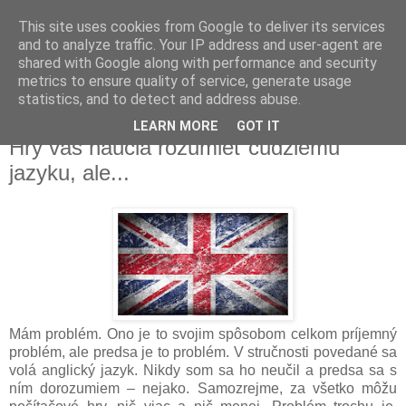
This site uses cookies from Google to deliver its services
and to analyze traffic. Your IP address and user-agent are
shared with Google along with performance and security
metrics to ensure quality of service, generate usage
▼
statistics, and to detect and address abuse.
LEARN MORE
GOT IT
pondelok 5. októbra 2015
Hry vás naučia rozumieť cudziemu
jazyku, ale...
Mám problém. Ono je to svojim spôsobom celkom príjemný
problém, ale predsa je to problém. V stručnosti povedané sa
volá anglický jazyk. Nikdy som sa ho neučil a predsa sa s
ním dorozumiem – nejako. Samozrejme, za všetko môžu