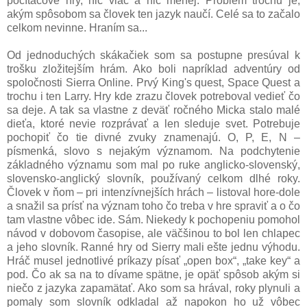
počítačové hry, nič viac a nič menej. Problém trochu je,
akým spôsobom sa človek ten jazyk naučí. Celé sa to začalo
celkom nevinne. Hraním sa...
Od jednoduchých skákačiek som sa postupne presúval k
trošku zložitejším hrám. Ako boli napríklad adventúry od
spoločnosti Sierra Online. Prvý King's quest, Space Quest a
trochu i ten Larry. Hry kde zrazu človek potreboval vedieť čo
sa deje. A tak sa vlastne z deväť ročného Micka stalo malé
dieťa, ktoré nevie rozprávať a len sleduje svet. Potrebuje
pochopiť čo tie divné zvuky znamenajú. O, P, E, N –
písmenká, slovo s nejakým významom. Na podchytenie
základného významu som mal po ruke anglicko-slovenský,
slovensko-anglický slovník, používaný celkom dlhé roky.
Človek v ňom – pri intenzívnejších hrách – listoval hore-dole
a snažil sa prísť na význam toho čo treba v hre spraviť a o čo
tam vlastne vôbec ide. Sám. Niekedy k pochopeniu pomohol
návod v dobovom časopise, ale väčšinou to bol len chlapec
a jeho slovník. Ranné hry od Sierry mali ešte jednu výhodu.
Hráč musel jednotlivé príkazy písať „open box“, „take key“ a
pod. Čo ak sa na to dívame spätne, je opäť spôsob akým si
niečo z jazyka zapamätať. Ako som sa hrával, roky plynuli a
pomaly som slovník odkladal až napokon ho už vôbec