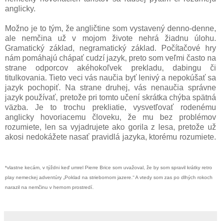
anglicky.
Možno je to tým, že angličtine som vystavený denno-denne,
ale nemčina už v mojom živote nehrá žiadnu úlohu.
Gramatický základ, negramatický základ. Počítačové hry
nám pomáhajú chápať cudzí jazyk, preto som veľmi často na
strane odporcov akéhokoľvek prekladu, dabingu či
titulkovania. Tieto veci vás naučia byť lenivý a nepokúšať sa
jazyk pochopiť. Na strane druhej, vás nenaučia správne
jazyk používať, pretože pri tomto učení skrátka chýba spätná
väzba. Je to trochu prekliatie, vysvetľovať rodenému
anglicky hovoriacemu človeku, že mu bez problémov
rozumiete, len sa vyjadrujete ako gorila z lesa, pretože už
akosi nedokážete nasať pravidlá jazyka, ktorému rozumiete.
*vlastne kecám, v týždni keď umrel Pierre Brice som uvažoval, že by som spravil krátky retro
play nemeckej adventúry „Poklad na striebornom jazere.“ A vtedy som zas po dlhých rokoch
narazil na nemčinu v hernom prostredí.