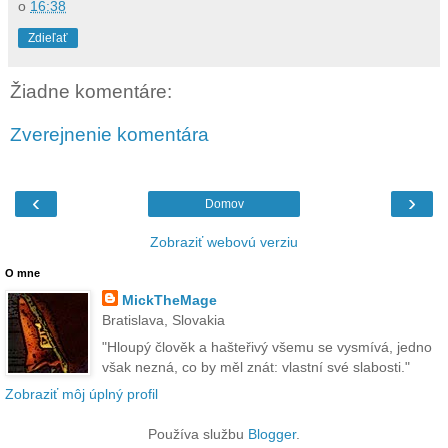
o
16:38
Zdieľať
Žiadne komentáre:
Zverejnenie komentára
‹
›
Domov
Zobraziť webovú verziu
O mne
MickTheMage
Bratislava, Slovakia
"Hloupý člověk a hašteřivý všemu se vysmívá, jedno
však nezná, co by měl znát: vlastní své slabosti."
Zobraziť môj úplný profil
Používa službu
Blogger
.