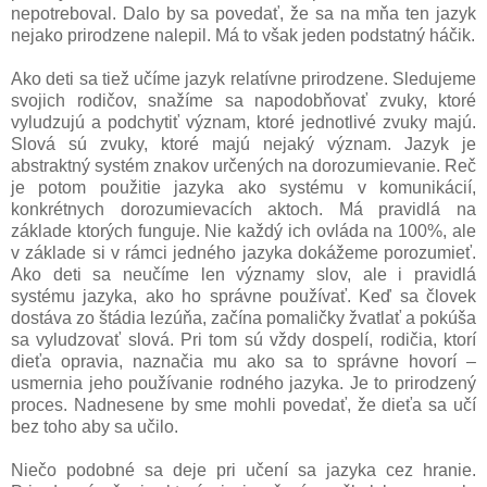
nepotreboval. Dalo by sa povedať, že sa na mňa ten jazyk
nejako prirodzene nalepil. Má to však jeden podstatný háčik.
Ako deti sa tiež učíme jazyk relatívne prirodzene. Sledujeme
svojich rodičov, snažíme sa napodobňovať zvuky, ktoré
vyludzujú a podchytiť význam, ktoré jednotlivé zvuky majú.
Slová sú zvuky, ktoré majú nejaký význam. Jazyk je
abstraktný systém znakov určených na dorozumievanie. Reč
je potom použitie jazyka ako systému v komunikácií,
konkrétnych dorozumievacích aktoch. Má pravidlá na
základe ktorých funguje. Nie každý ich ovláda na 100%, ale
v základe si v rámci jedného jazyka dokážeme porozumieť.
Ako deti sa neučíme len významy slov, ale i pravidlá
systému jazyka, ako ho správne používať. Keď sa človek
dostáva zo štádia lezúňa, začína pomaličky žvatlať a pokúša
sa vyludzovať slová. Pri tom sú vždy dospelí, rodičia, ktorí
dieťa opravia, naznačia mu ako sa to správne hovorí –
usmernia jeho používanie rodného jazyka. Je to prirodzený
proces. Nadnesene by sme mohli povedať, že dieťa sa učí
bez toho aby sa učilo.
Niečo podobné sa deje pri učení sa jazyka cez hranie.