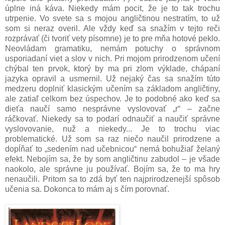
úplne iná káva. Niekedy mám pocit, že je to tak trochu
utrpenie. Vo svete sa s mojou angličtinou nestratím, to už
som si neraz overil. Ale vždy keď sa snažím v tejto reči
rozprávať (či tvoriť vety písomne) je to pre mňa hotové peklo.
Neovládam gramatiku, nemám potuchy o správnom
usporiadaní viet a slov v nich. Pri mojom prirodzenom učení
chýbal ten prvok, ktorý by ma pri zlom výklade, chápaní
jazyka opravil a usmernil. Už nejaký čas sa snažím túto
medzeru doplniť klasickým učením sa základom angličtiny,
ale zatiaľ celkom bez úspechov. Je to podobné ako keď sa
dieťa naučí samo nesprávne vyslovovať „r“ – začne
ráčkovať. Niekedy sa to podarí odnaučiť a naučiť správne
vyslovovanie, nuž a niekedy... Je to trochu viac
problematické. Už som sa raz niečo naučil prirodzene a
dopĺňať to „sedením nad učebnicou“ nemá bohužiaľ želaný
efekt. Nebojím sa, že by som angličtinu zabudol – je všade
naokolo, ale správne ju používať. Bojím sa, že to ma hry
nenaučili. Pritom sa to zdá byť ten najprirodzenejší spôsob
učenia sa. Dokonca to mám aj s čím porovnať.