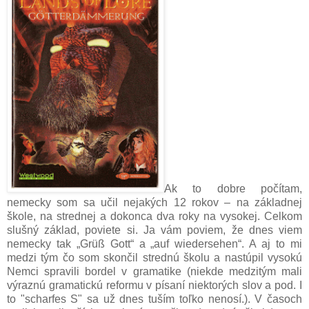
Ak to dobre počítam,
nemecky som sa učil nejakých 12 rokov – na základnej
škole, na strednej a dokonca dva roky na vysokej. Celkom
slušný základ, poviete si. Ja vám poviem, že dnes viem
nemecky tak „Grüß Gott“ a „auf wiedersehen“. A aj to mi
medzi tým čo som skončil strednú školu a nastúpil vysokú
Nemci spravili bordel v gramatike (niekde medzitým mali
výraznú gramatickú reformu v písaní niektorých slov a pod. I
to "scharfes S" sa už dnes tuším toľko nenosí.). V časoch