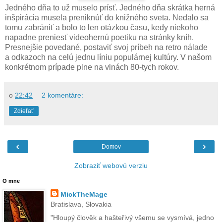
Jedného dňa to už muselo prísť. Jedného dňa skrátka herná
inšpirácia musela preniknúť do knižného sveta. Nedalo sa
tomu zabrániť a bolo to len otázkou času, kedy niekoho
napadne preniesť videohernú poetiku na stránky kníh.
Presnejšie povedané, postaviť svoj príbeh na retro nálade
a odkazoch na celú jednu líniu populárnej kultúry. V našom
konkrétnom prípade plne na vlnách 80-tych rokov.
o
22:42
2 komentáre:
Zdieľať
‹
›
Domov
Zobraziť webovú verziu
O mne
MickTheMage
Bratislava, Slovakia
"Hloupý člověk a hašteřivý všemu se vysmívá, jedno