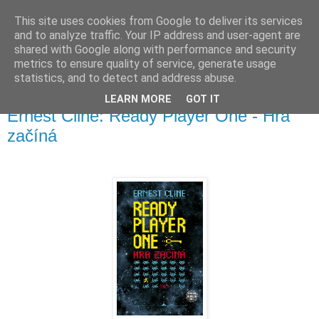
This site uses cookies from Google to deliver its services
and to analyze traffic. Your IP address and user-agent are
shared with Google along with performance and security
metrics to ensure quality of service, generate usage
▼
statistics, and to detect and address abuse.
LEARN MORE
GOT IT
utorok 20. marca 2012
Ernest Cline: Ready Player One - Hra
začíná