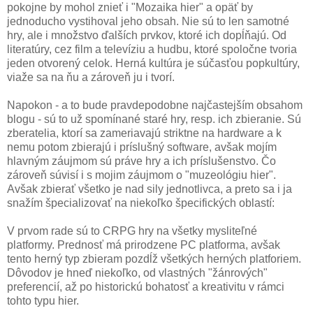
pokojne by mohol znieť i "Mozaika hier" a opäť by
jednoducho vystihoval jeho obsah. Nie sú to len samotné
hry, ale i množstvo ďalších prvkov, ktoré ich dopĺňajú. Od
literatúry, cez film a televíziu a hudbu, ktoré spoločne tvoria
jeden otvorený celok. Herná kultúra je súčasťou popkultúry,
viaže sa na ňu a zároveň ju i tvorí.
Napokon - a to bude pravdepodobne najčastejším obsahom
blogu - sú to už spomínané staré hry, resp. ich zbieranie. Sú
zberatelia, ktorí sa zameriavajú striktne na hardware a k
nemu potom zbierajú i príslušný software, avšak mojím
hlavným záujmom sú práve hry a ich príslušenstvo. Čo
zároveň súvisí i s mojim záujmom o "muzeológiu hier".
Avšak zbierať všetko je nad sily jednotlivca, a preto sa i ja
snažím špecializovať na niekoľko špecifických oblastí:
V prvom rade sú to CRPG hry na všetky mysliteľné
platformy. Prednosť má prirodzene PC platforma, avšak
tento herný typ zbieram pozdĺž všetkých herných platforiem.
Dôvodov je hneď niekoľko, od vlastných "žánrových"
preferencií, až po historickú bohatosť a kreativitu v rámci
tohto typu hier.