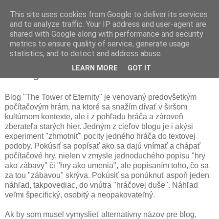
This site uses cookies from Google to deliver its services
and to analyze traffic. Your IP address and user-agent are
shared with Google along with performance and security
metrics to ensure quality of service, generate usage
▼
statistics, and to detect and address abuse.
LEARN MORE
GOT IT
O blogu
Blog "The Tower of Eternity" je venovaný predovšetkým
počítačovým hrám, na ktoré sa snažím dívať v širšom
kultúrnom kontexte, ale i z pohľadu hráča a zároveň
zberateľa starých hier. Jedným z cieľov blogu je i akýsi
experiment "zhmotniť" pocity jedného hráča do textovej
podoby. Pokúsiť sa popísať ako sa dajú vnímať a chápať
počítačové hry, nielen v zmysle jednoduchého popisu "hry
ako zábavy" či "hry ako umenia", ale popísaním toho, čo sa
za tou "zábavou" skrýva. Pokúsiť sa ponúknuť aspoň jeden
náhľad, takpovediac, do vnútra "hráčovej duše". Náhľad
veľmi špecifický, osobitý a neopakovateľný.
Ak by som musel vymyslieť alternatívny názov pre blog,