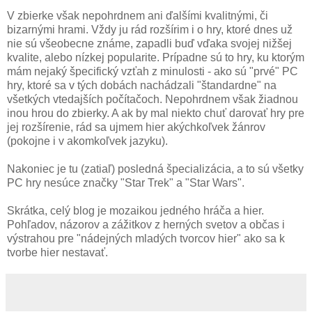
V zbierke však nepohrdnem ani ďalšími kvalitnými, či
bizarnými hrami. Vždy ju rád rozšírim i o hry, ktoré dnes už
nie sú všeobecne známe, zapadli buď vďaka svojej nižšej
kvalite, alebo nízkej popularite. Prípadne sú to hry, ku ktorým
mám nejaký špecifický vzťah z minulosti - ako sú "prvé" PC
hry, ktoré sa v tých dobách nachádzali "štandardne" na
všetkých vtedajších počítačoch. Nepohrdnem však žiadnou
inou hrou do zbierky. A ak by mal niekto chuť darovať hry pre
jej rozšírenie, rád sa ujmem hier akýchkoľvek žánrov
(pokojne i v akomkoľvek jazyku).
Nakoniec je tu (zatiaľ) posledná špecializácia, a to sú všetky
PC hry nesúce značky "Star Trek" a "Star Wars".
Skrátka, celý blog je mozaikou jedného hráča a hier.
Pohľadov, názorov a zážitkov z herných svetov a občas i
výstrahou pre "nádejných mladých tvorcov hier" ako sa k
tvorbe hier nestavať.