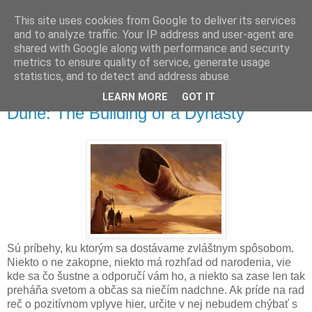
This site uses cookies from Google to deliver its services
and to analyze traffic. Your IP address and user-agent are
shared with Google along with performance and security
metrics to ensure quality of service, generate usage
▼
statistics, and to detect and address abuse.
LEARN MORE
GOT IT
pondelok 6. júla 2015
Dune: The Building of a Dynasty
Sú príbehy, ku ktorým sa dostávame zvláštnym spôsobom.
Niekto o ne zakopne, niekto má rozhľad od narodenia, vie
kde sa čo šustne a odporučí vám ho, a niekto sa zase len tak
preháňa svetom a občas sa niečím nadchne. Ak príde na rad
reč o pozitívnom vplyve hier, určite v nej nebudem chýbať s