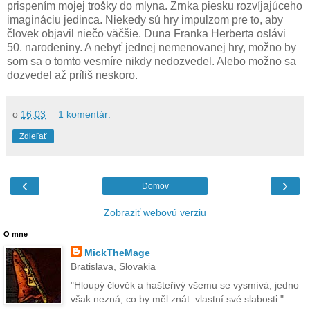
prispením mojej trošky do mlyna. Zrnka piesku rozvíjajúceho
imagináciu jedinca. Niekedy sú hry impulzom pre to, aby
človek objavil niečo väčšie. Duna Franka Herberta oslávi
50. narodeniny. A nebyť jednej nemenovanej hry, možno by
som sa o tomto vesmíre nikdy nedozvedel. Alebo možno sa
dozvedel až príliš neskoro.
o
16:03
1 komentár:
Zdieľať
‹
›
Domov
Zobraziť webovú verziu
O mne
MickTheMage
Bratislava, Slovakia
"Hloupý člověk a hašteřivý všemu se vysmívá, jedno
však nezná, co by měl znát: vlastní své slabosti."