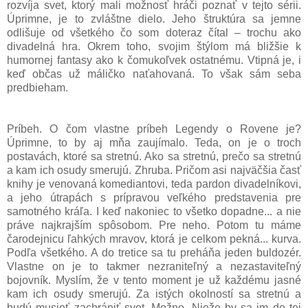
rozvíja svet, ktorý mali možnosť hráči poznať v tejto sérii.
Úprimne, je to zvláštne dielo. Jeho štruktúra sa jemne
odlišuje od všetkého čo som doteraz čítal – trochu ako
divadelná hra. Okrem toho, svojim štýlom má bližšie k
humornej fantasy ako k čomukoľvek ostatnému. Vtipná je, i
keď občas už máličko naťahovaná. To však sám seba
predbieham.
Príbeh. O čom vlastne príbeh Legendy o Rovene je?
Úprimne, to by aj mňa zaujímalo. Teda, on je o troch
postavách, ktoré sa stretnú. Ako sa stretnú, prečo sa stretnú
a kam ich osudy smerujú. Zhruba. Pričom asi najväčšia časť
knihy je venovaná komediantovi, teda pardon divadelníkovi,
a jeho útrapách s prípravou veľkého predstavenia pre
samotného kráľa. I keď nakoniec to všetko dopadne... a nie
práve najkrajším spôsobom. Pre neho. Potom tu máme
čarodejnicu ľahkých mravov, ktorá je celkom pekná... kurva.
Podľa všetkého. A do tretice sa tu preháňa jeden buldozér.
Vlastne on je to takmer nezraniteľný a nezastaviteľný
bojovník. Myslím, že v tento moment je už každému jasné
kam ich osudy smerujú. Za istých okolností sa stretnú a
budú musieť zachrániť svet. Možno. Nieže by sa im do tej