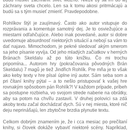
záchrany sveta chcelo. Len sa k tomu akosi pritrmácajú a
budú sa s tým musieť zmieriť. Pravdepodobne.
Rohlíkov štýl je zaujímavý. Často ako autor vstupuje do
rozprávania a komentuje samotný dej. Je to osviežujúce a
miestami odľahčujúce. Alebo inak povedané, autor si dobre
uvedomuje absurdnosť niektorých situácií a nebojí sa vám to
dať najavo. Mimochodom, je pekné sledovať akým smerom
sa jeho písanie vyvíja. Od jeho mladých začiatkov v herných
Bránach Skeldalu až po túto knižku. Čo mi trochu
pripomína... Autorom hry (pokračovania pôvodných Brán
Skeldalu) 7 magů je tiež Jindřich Rohlík. Pre mňa je to však
ako keby texty v hre písal úplne iný autor. Sám seba som a
pri čítaní knihy pýtal – a to nešlo pristupovať k vašej hre
rovnakým spôsobom pán Rohlík?! V každom prípade, príbeh
sa postupne rozbieha, vo svojom strede naberie na obrátky,
aby sa potom na chvíľu zastavil. V druhej polovici sa zdá
akoby textu začal dochádzať dych. Sú v nej miesta, ktoré nič
deju neprinášajú, len zbytočne brzdia plynutie textu.
Celkom dobrým znamením je, že i cca mesiac po prečítaní
knihy, si človek dokáže vybaviť niektoré scény. Napríklad,