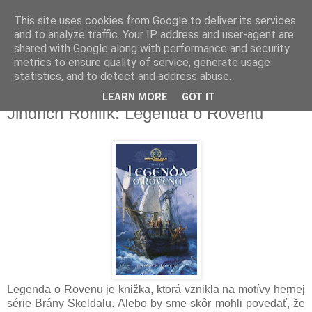
This site uses cookies from Google to deliver its services
and to analyze traffic. Your IP address and user-agent are
shared with Google along with performance and security
metrics to ensure quality of service, generate usage
▼
statistics, and to detect and address abuse.
LEARN MORE
GOT IT
štvrtok 22. septembra 2016
Jindřich Rohlík: Legenda o Rovenu
Legenda o Rovenu je knižka, ktorá vznikla na motívy hernej
série Brány Skeldalu. Alebo by sme skôr mohli povedať, že