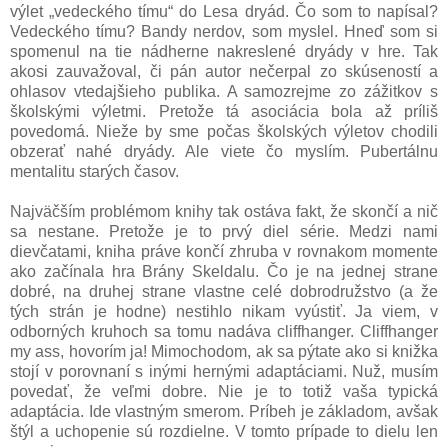
výlet „vedeckého tímu“ do Lesa dryád. Čo som to napísal?
Vedeckého tímu? Bandy nerdov, som myslel. Hneď som si
spomenul na tie nádherne nakreslené dryády v hre. Tak
akosi zauvažoval, či pán autor nečerpal zo skúseností a
ohlasov vtedajšieho publika. A samozrejme zo zážitkov s
školskými výletmi. Pretože tá asociácia bola až príliš
povedomá. Nieže by sme počas školských výletov chodili
obzerať nahé dryády. Ale viete čo myslím. Pubertálnu
mentalitu starých časov.
Najväčším problémom knihy tak ostáva fakt, že skončí a nič
sa nestane. Pretože je to prvý diel série. Medzi nami
dievčatami, kniha práve končí zhruba v rovnakom momente
ako začínala hra Brány Skeldalu. Čo je na jednej strane
dobré, na druhej strane vlastne celé dobrodružstvo (a že
tých strán je hodne) nestihlo nikam vyústiť. Ja viem, v
odborných kruhoch sa tomu nadáva cliffhanger. Cliffhanger
my ass, hovorím ja! Mimochodom, ak sa pýtate ako si knižka
stojí v porovnaní s inými hernými adaptáciami. Nuž, musím
povedať, že veľmi dobre. Nie je to totiž vaša typická
adaptácia. Ide vlastným smerom. Príbeh je základom, avšak
štýl a uchopenie sú rozdielne. V tomto prípade to dielu len