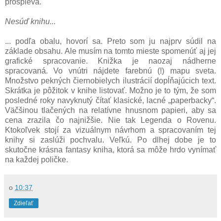
prospieva.
Nesúď knihu...
... podľa obalu, hovorí sa. Preto som ju najprv súdil na
základe obsahu. Ale musím na tomto mieste spomenúť aj jej
grafické spracovanie. Knižka je naozaj nádherne
spracovaná. Vo vnútri nájdete farebnú (!) mapu sveta.
Množstvo pekných čiernobielych ilustrácií dopĺňajúcich text.
Skrátka je pôžitok v knihe listovať. Možno je to tým, že som
posledné roky navyknutý čítať klasické, lacné „paperbacky“.
Väčšinou tlačených na relatívne hnusnom papieri, aby sa
cena zrazila čo najnižšie. Nie tak Legenda o Rovenu.
Ktokoľvek stojí za vizuálnym návrhom a spracovaním tej
knihy si zaslúži pochvalu. Veľkú. Po dlhej dobe je to
skutočne krásna fantasy kniha, ktorá sa môže hrdo vynímať
na každej poličke.
o
10:37
Zdieľať