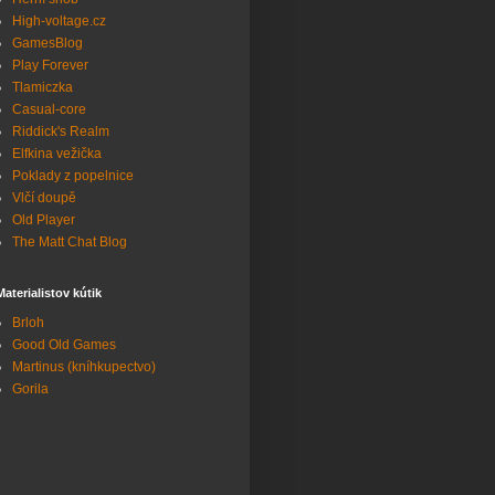
High-voltage.cz
GamesBlog
Play Forever
Tlamiczka
Casual-core
Riddick's Realm
Elfkina vežička
Poklady z popelnice
Vlčí doupě
Old Player
The Matt Chat Blog
Materialistov kútik
Brloh
Good Old Games
Martinus (kníhkupectvo)
Gorila