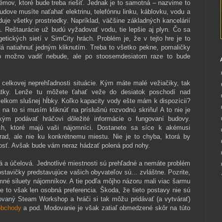
émov, ktoré bude treba riešiť. Jednak je to samotná – nazvime to
budove musíte naťahať elektrinu, telefónnu linku, káblovku, vodu a
uje všetky prostriedky. Napríklad, väčšine základných kancelárií
ka. Reštaurácie už budú vyžadovať vodu, tie lepšie aj plyn. Čo sa
etických sietí v SimCity hrách. Problém je, že v tejto hre je to
dá natiahnuť jedným kliknutím. Treba to všetko pekne, pomaličky
to možno vadiť nebude, ale po stoosemdesiatom raze to bude
 celkovej neprehľadnosti situácie. Kým máte malé vežiačiky, tak
tatky. Lenže tu môžete ťahať veže do desiatok poschodí nad
elkom slušnej hĺbky. Koľko kapacity vody ešte mám k dispozícii?
 na to si musím kliknúť na príslušnú rozvodnú skriňu! A to nie je
kým podávať hráčovi dôležité informácie o fungovaní budovy.
ch, ktoré majú vaši nájomníci. Dostanete sa síce k akémusi
ad, ale nie ku konkrétnemu miestu. Nie je to chyba, ktorá by
nosť. Avšak bude vám neraz hádzať polená pod nohy.
á a účelová. Jednotlivé miestnosti sú prehľadné a nemáte problém
stavičky predstavujúce vašich obyvateľov sú... zvláštne. Pozrite,
né siluety nájomníkov. A tie podľa môjho názoru mali viac šarmu
e to však len osobná preferencia. Škoda, že tieto postavy nie sú
ovaný Steam Workshop a hráči si tak môžu pridávať (a vytvárať)
 obchody
a pod. Modovanie je však zatiaľ obmedzené skôr na túto