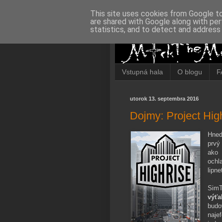
This site uses cookies from Google to 
are shared with Google along with per
statistics, and to detect and address
Vstupná hala
O blogu
F
utorok 13. septembra 2016
Dojmy: Project Hig
Hneď
prvý
ako 
ochl
lipn
SimT
výťa
bud
naje