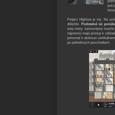
jedn
poču
ktor
Project Highrise je iný. Na um
dôležité.
Podstatné sú ponúk
istej miery samozrejme musíte 
nájomníci majú prístup k základ
prirovnať k akémusi vertikálnem
po jednotlivých poschodiach.