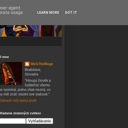
 user-agent
nerate usage
LEARN MORE
GOT IT
O mne
MickTheMage
Bratislava,
Slovakia
"Hloupý člověk a
hašteřivý všemu
se vysmívá, jedno však nezná, co
by měl znát: vlastní své slabosti."
Zobraziť môj úplný profil
Hľadanie stratených zvitkov