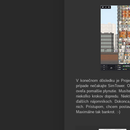
V konečnom dôsledku je Projec
prípade nečakajte SimTower. Ob
oveľa pomalšie plynutie. Musít
niekoľko krokov dopredu. Niekt
ďalších nájomníkoch. Dokonca, 
nich. Prístupom, chcem postavi
Maximálne tak bankrot. :-)