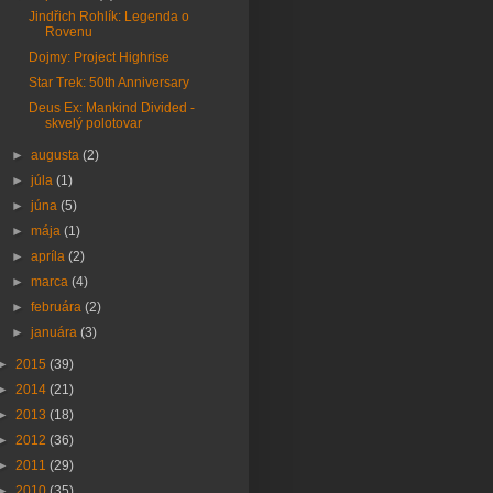
Jindřich Rohlík: Legenda o
Rovenu
Dojmy: Project Highrise
Star Trek: 50th Anniversary
Deus Ex: Mankind Divided -
skvelý polotovar
►
augusta
(2)
►
júla
(1)
►
júna
(5)
►
mája
(1)
►
apríla
(2)
►
marca
(4)
►
februára
(2)
►
januára
(3)
►
2015
(39)
►
2014
(21)
►
2013
(18)
►
2012
(36)
►
2011
(29)
►
2010
(35)