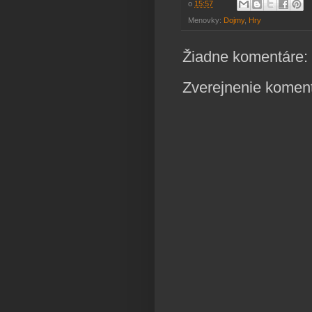
o
15:57
Menovky:
Dojmy
,
Hry
Žiadne komentáre:
Zverejnenie komen