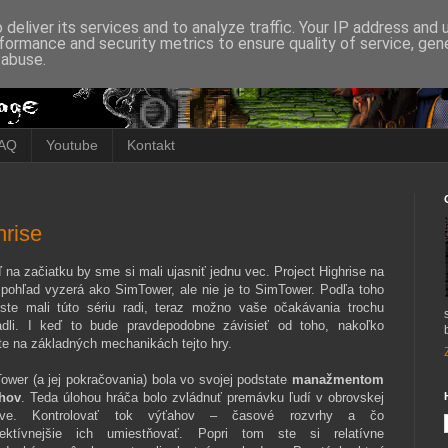
deliver its services and to analyze traffic. Your IP address and
formance and security metrics to ensure quality of service, ge
 abuse.
AQ
Youtube
Kontakt
hrise
 na začiatku by sme si mali ujasniť jednu vec. Project Highrise na
 pohľad vyzerá ako SimTower, ale nie je to SimTower. Podľa toho
ste mali túto sériu radi, teraz možno vaše očakávania trochu
adli. I keď to bude pravdepodobne závisieť od toho, nakoľko
ete na základných mechanikách tejto hry.
ower (a jej pokračovania) bola vo svojej podstate
manažmentom
hov
. Teda úlohou hráča bolo zvládnuť premávku ľudí v obrovskej
ove. Kontrolovať tok výťahov – časové rozvrhy a čo
fektívnejšie ich umiestňovať. Popri tom ste si relatívne