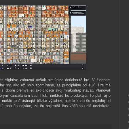
t Highrise zábavná avšak nie úplne dotiahnutá hra. V žiadnom
e hry, ako už bolo spomínané, sa principiálne odlišujú. Hra má
e si dobre premyslieť ako chcete svoj mrakodrap stavať. Plánovať
orým kanceláriám vadí hluk, niektoré ho produkujú. To platí aj o
niekto je šťastnejší blízko výťahov, niekto zase čo najďalej od
ť toho čo najviac, za čo najkratší čas väčšinou nič nezískate.