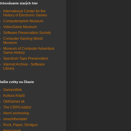
Uchovávanie starých hier
International Center for the
History of Electronic Games
Computerspiele Museum
VideoGame Museum
Software Preservation Society
Computer Gaming World
Museum
Museum of Computer Adventure
Game History
Spectrum Tape Preservation
Internet Archive - Software
Library
Ďalšie zvitky na čítanie
GamesWeb
Kultura Kriplů
OldGames.sk
The CRPG Addict
Herní archeolog
smashthestate!
Rock, Paper, Shotgun
Herní snob