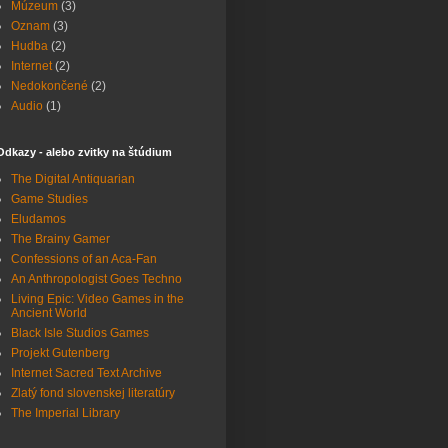
Múzeum
(3)
Oznam
(3)
Hudba
(2)
Internet
(2)
Nedokončené
(2)
Audio
(1)
Odkazy - alebo zvitky na štúdium
The Digital Antiquarian
Game Studies
Eludamos
The Brainy Gamer
Confessions of an Aca-Fan
An Anthropologist Goes Techno
Living Epic: Video Games in the
Ancient World
Black Isle Studios Games
Projekt Gutenberg
Internet Sacred Text Archive
Zlatý fond slovenskej literatúry
The Imperial Library