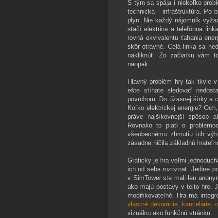
S tým sa spája i niekoľko probl
technická – infraštruktúra. Po 
plyn. Nie každý nájomník vyžad
stačí elektrina a telefónna lin
rovná ekvivalentu ťahania energ
skôr otravné. Celá linka sa ne
nakliknúť. Zo začiatku vám 
naopak.
Hlavný problém hry tak tkvie v
ešte stíhate sledovať nedos
povrchom. Do úžasnej šírky a c
Koľko elektrickej energie? Och,
práve najšikovnejší spôsob a
Rovnako to platí o problémo
všeobecnému zhrnutiu ich výhr
zásadne ničila základnú hrateľ
Graficky je hra veľmi jednoduch
ich od seba rozoznať. Jedine po
v SimTower ste mali len anonym
ako majú postavy v tejto hre. J
modifikovateľné. Hra má integr
vlastné dekorácie, kancelárie,
vizuálnu ako funkčnú stránku.