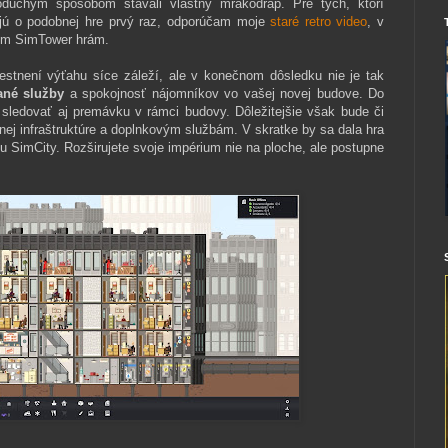
oduchým spôsobom stavali vlastný mrakodrap. Pre tých, ktorí
jú o podobnej hre prvý raz, odporúčam moje
staré retro video
, v
om SimTower hrám.
iestnení výťahu síce záleží, ale v konečnom dôsledku nie je tak
ané služby
a spokojnosť nájomníkov vo vašej novej budove. Do
sledovať aj premávku v rámci budovy. Dôležitejšie však bude či
nej infraštruktúre a doplnkovým službám. V skratke by sa dala hra
u SimCity. Rozširujete svoje impérium nie na ploche, ale postupne