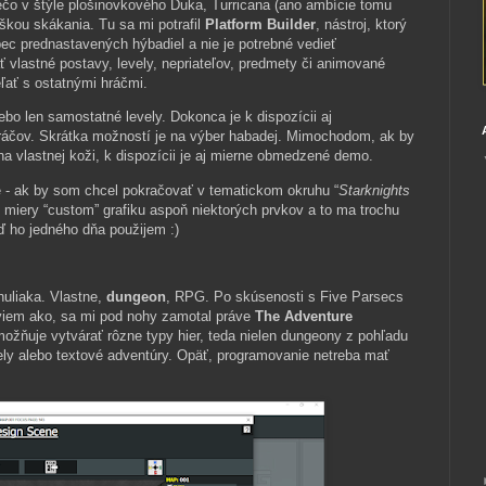
čo v štýle plošinovkového Duka, Turricana (ano ambície tomu
škou skákania. Tu sa mi potrafil
Platform Builder
, nástroj, ktorý
pec prednastavených hýbadiel a nie je potrebné vedieť
 vlastné postavy, levely, nepriateľov, predmety či animované
ľať s ostatnými hráčmi.
lebo len samostatné levely. Dokonca je k dispozícii aj
ráčov. Skrátka možností je na výber habadej. Mimochodom, ak by
na vlastnej koži, k dispozícii je aj mierne obmedzené demo.
 - ak by som chcel pokračovať v tematickom okruhu “
Starknights
ej miery “custom” grafiku aspoň niektorých prvkov a to ma trochu
ď ho jedného dňa použijem :)
uliaka. Vlastne,
dungeon
, RPG. Po skúsenosti s Five Parsecs
viem ako, sa mi pod nohy zamotal práve
The Adventure
ožňuje vytvárať rôzne typy hier, teda nielen dungeony z pohľadu
vely alebo textové adventúry. Opäť, programovanie netreba mať