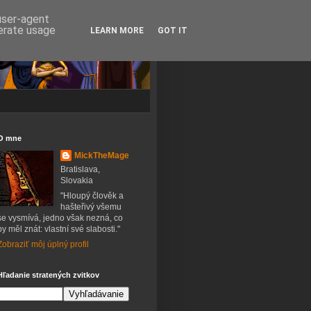
 user-agent
nerate usage
LEARN MORE
GOT IT
O mne
MickTheMage
Bratislava,
Slovakia
"Hloupý člověk a
hašteřivý všemu
se vysmívá, jedno však nezná, co
by měl znát: vlastní své slabosti."
Zobraziť môj úplný profil
Hľadanie stratených zvitkov