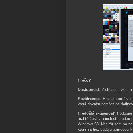
Prečo?
Dostupnosť.
Zistil som, že mám
Rozšírenosť.
Existuje preň veľ
ktoré dokážu pomôcť pri definova
Predošlá skúsenosť.
Podobne 
mal tú česť v minulosti. Jeden
Windows 98. Neskôr som sa zas
ktoré sa tiež budujú pomocou 