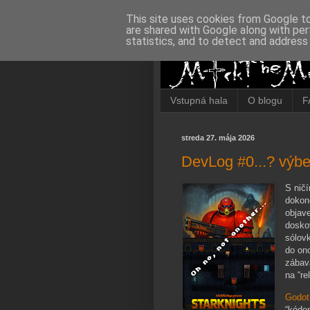
This site uses cookies from Google to 
are shared with Google along with per
statistics, and to detect and address
Vstupná hala
O blogu
F
streda 27. mája 2026
DevLog #0...? výber
S nič
dokon
objave
doskov
sólov
do ono
zábav
na “r
Godot
“kóden