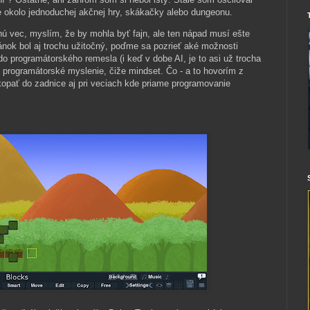
e okolo jednoduchej akčnej hry, skákačky alebo dungeonu.
 vec, myslím, že by mohla byť fajn, ale ten nápad musí ešte
článok bol aj trochu užitočný, poďme sa pozrieť aké možnosti
 programátorského remesla (i keď v dobe AI, je to asi už trocha
 programátorské myslenie, čiže mindset. Čo - a to hovorím z
kopať do zadnice aj pri veciach kde priame programovanie