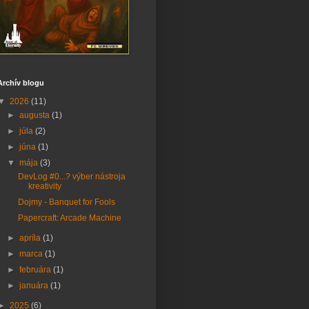
Archív blogu
▼
2026
(11)
►
augusta
(1)
►
júla
(2)
►
júna
(1)
▼
mája
(3)
DevLog #0...? výber nástroja
kreativity
Dojmy - Banquet for Fools
Papercraft: Arcade Machine
►
apríla
(1)
►
marca
(1)
►
februára
(1)
►
januára
(1)
►
2025
(6)