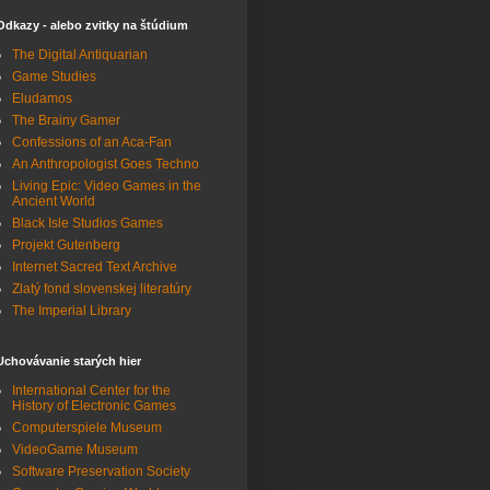
Odkazy - alebo zvitky na štúdium
The Digital Antiquarian
Game Studies
Eludamos
The Brainy Gamer
Confessions of an Aca-Fan
An Anthropologist Goes Techno
Living Epic: Video Games in the
Ancient World
Black Isle Studios Games
Projekt Gutenberg
Internet Sacred Text Archive
Zlatý fond slovenskej literatúry
The Imperial Library
Uchovávanie starých hier
International Center for the
History of Electronic Games
Computerspiele Museum
VideoGame Museum
Software Preservation Society