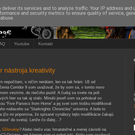
deliver its services and to analyze traffic. Your IP address and
formance and security metrics to ensure quality of service, ge
 abuse.
AQ
Youtube
Kontakt
 nástroja kreativity
ím nepočítam, s ničím nerátam, len sa tak hrám. Už od
čenia Corridor 9 som uvažoval, že by som sa, v tomto novo
nom vesmíre, do niečoho pustil. A čuduj sa svete na poli
ých hier sa tak aj stalo. Minulú jeseň som sa pohrával so
kou “Five Parsecs from Home” a jej svet som trošku modifikoval
ho rodiaceho sa “Starknights Chronicles” univerza. A bola to
a (čo mi pripomína, že spísané vynálezy tejto modifikácie čakajú
elease” do sveta). Lenže čo ďalej…?
,
GDevelop
? Alebo niečo viac hmatateľné a menej závislé na
í”? Ostatne, ani žánrom som si nebol istý. Stále som osciloval