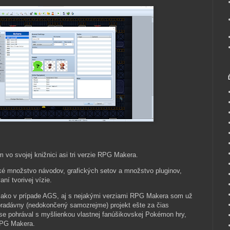
 vo svojej knižnici asi tri verzie RPG Makera.
ké množstvo návodov, grafických setov a množstvo pluginov,
ní tvorivej vízie.
ako v prípade AGS, aj s nejakými verziami RPG Makera som už
 pradávny (nedokončený samozrejme) projekt ešte za čias
e pohrával s myšlienkou vlastnej fanúšikovskej Pokémon hry,
RPG Makera.