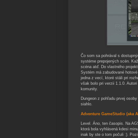
Čo som sa pohrával s dostupným
systéme prepojených scén. Každ
scéna atď. Do vlastného projekt
Systém má zabudované hotové R
jedna z vecí, ktoré stáli pri ro
však bolo pri verzii 1.1.0. Autor
komunity.
Dungeon z pohľadu prvej osoby j
siahlo.
Adventure GameStudio (aka 
Level. Áno, ten časopis. Na AG
ktorá bola vyhlásená kdesi minu
inak by ste o tom počuli :). Poz