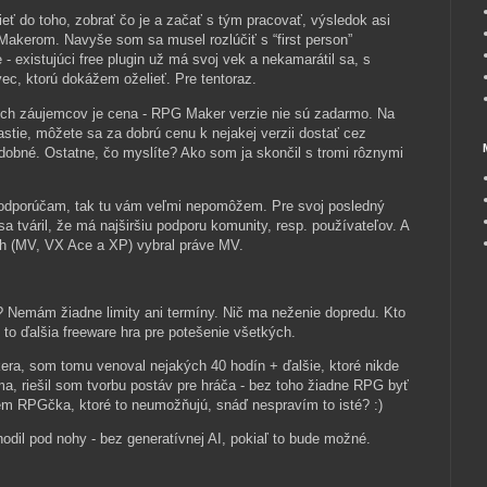
ieť do toho, zobrať čo je a začať s tým pracovať, výsledok asi
akerom. Navyše som sa musel rozlúčiť s “first person”
existujúci free plugin už má svoj vek a nekamarátil sa, s
vec, ktorú dokážem oželieť. Pre tentoraz.
ych záujemcov je cena - RPG Maker verzie nie sú zadarmo. Na
astie, môžete sa za dobrú cenu k nejakej verzii dostať cez
dobné. Ostatne, čo myslíte? Ako som ja skončil s tromi rôznymi
u odporúčam, tak tu vám veľmi nepomôžem. Pre svoj posledný
 sa tváril, že má najširšiu podporu komunity, resp. používateľov. A
ých (MV, VX Ace a XP) vybral práve MV.
 Nemám žiadne limity ani termíny. Nič ma neženie dopredu. Kto
 to ďalšia freeware hra pre potešenie všetkých.
ra, som tomu venoval nejakých 40 hodín + ďalšie, ktoré nikde
, riešil som tvorbu postáv pre hráča - bez toho žiadne RPG byť
jem RPGčka, ktoré to neumožňujú, snáď nespravím to isté? :)
hodil pod nohy - bez generatívnej AI, pokiaľ to bude možné.