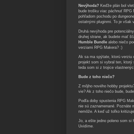
Nevýhoda?
Keďže plán bol vlet
bude trošku viac páchnuť RPG M
pohľadom pochodu po dungeone - 
ostatnými pluginmi. To je však 
Druhá nevýhoda pre potenciáln
druhej strane, ak budete mať šť
Humble Bundle
alebo niečo po
verziami RPG Makera? :)
Ak sa ma spýtate, ktorú verzi
projekt som si vybral ten, ktorý
teda som si z trojice vlastnen
Bude z toho niečo?
Z môjho nového hobby projektu?
vie? Ak z toho niečo bude, bude
Podľa doby spustenia RPG Make
nie sú zaznamenané. Poznáte ma
nemôže. A keď už toľko kritizu
Jo, a ešte jedno poleno som si 
Uvidíme.