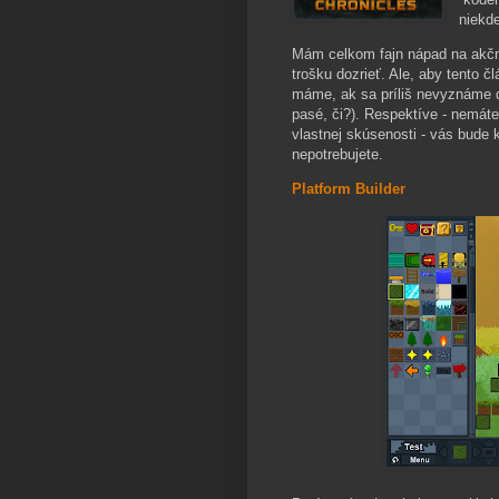
niekd
Mám celkom fajn nápad na akčnú
trošku dozrieť. Ale, aby tento 
máme, ak sa príliš nevyznáme do
pasé, či?). Respektíve - nemáte
vlastnej skúsenosti - vás bude 
nepotrebujete.
Platform Builder