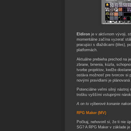
Eldiron
je v aktívnom vývoji, s
momentálne začína vyzerať stále
pracujúci s dlaždicami (tiles), 
platformách.
Aktuálne prebieha prechod na jed
zbrane, brnenia, kúzla, schopno
tvorbe projektov, keďže dostane
ostáva možnosť pre tvorcov si pr
novými pravidlami je plánovaná 
Potenciálne veľmi silný nástroj
trošku vyššími vstupnými nárok
A on to výberové konanie nako
RPG Maker (MV)
Počkaj, nehovoril si, že ti nie
SG? A RPG Maker v základe je 