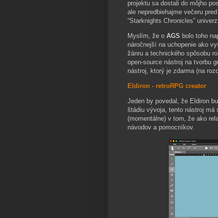
projektu sa dostali do môjho po
ale nepredbiehajme večeru pred
“Starknights Chronicles” univerza
Myslím, že o
AGS
bolo toho n
náročnejší na uchopenie ako vy
žánru a technického spôsobu roz
open-source nástroj na tvorbu g
nástroj, ktorý je zdarma (na roz
Eldiron - retroRPG creator
Jeden by povedal, že Eldiron bu
štádiu vývoja, tento nástroj má
(momentálne) v tom, že ako rel
návodov a pomocníkov.