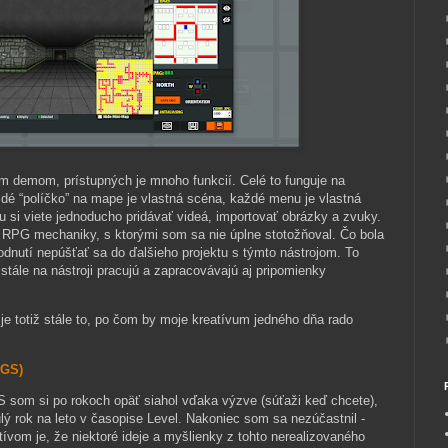
 demom, prístupných je mnoho funkcií. Celé to funguje na
é “políčko” na mape je vlastná scéna, každé menu je vlastná
u si viete jednoducho pridávať videá, importovať obrázky a zvuky.
PG mechaniky, s ktorými som sa nie úplne stotožňoval. Čo bola
zhodnutí nepúšťať sa do ďalšieho projektu s týmto nástrojom. To
i stále na nástroji pracujú a zapracovávajú aj pripomienky
e totiž stále to, po čom by moje kreatívum jedného dňa rado
AGS)
S som si po rokoch opäť siahol vďaka výzve (súťaži keď chcete),
lý rok na leto v časopise Level. Nakoniec som sa nezúčastnil -
itívom je, že niektoré ideje a myšlienky z tohto nerealizovaného