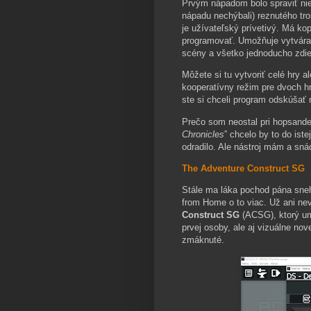
Prvým nápadom bolo spraviť nie
nápadu nechýbali) reznutého tro
je užívateľský prívetivý. Má ko
programovať. Umožňuje vytvárať
scény a všetko jednoducho zdie
Môžete si tu vytvoriť celé hry a
kooperatívny režim pre dvoch h
ste si chceli program odskúšať 
Prečo som neostal pri hopsande
Chronicles
” chcelo by to do ist
odradilo. Ale nástroj mám a sná
The Adventure Construct SG
Stále ma láka pochod pána sneh
from Home o to viac. Už ani ne
Construct SG
(ACSG), ktorý um
prvej osoby, ale aj vizuálne no
zmáknuté.