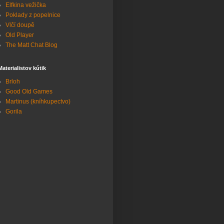
Elfkina vežička
Poklady z popelnice
Vlčí doupě
Old Player
The Matt Chat Blog
Materialistov kútik
Brloh
Good Old Games
Martinus (kníhkupectvo)
Gorila