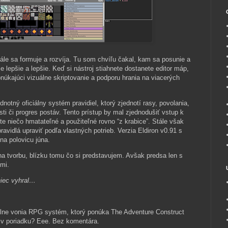
tále sa formuje a rozvíja. Tu som chvíľu čakal, kam sa posunie a
 lepšie a lepšie. Keď si nástroj stiahnete dostanete editor máp,
ponúkajúci vizuálne skriptovanie a podporu hrania na viacerých
notný oficiálny systém pravidiel, ktorý zjednotí rasy, povolania,
sti či progres postáv. Tento prístup by mal zjednodušiť vstup k
te niečo hmatateľné a použiteľné rovno “z krabice”. Stále však
avidlá upraviť podľa vlastných potrieb. Verzia Eldiron v0.91 s
na polovicu júna.
 na tvorbu, blízku tomu čo si predstavujem. Avšak predsa len s
mi.
niec vyhral…
 úplne vonia RPG systém, ktorý ponúka The Adventure Construct
v poriadku? Eee. Bez komentára.