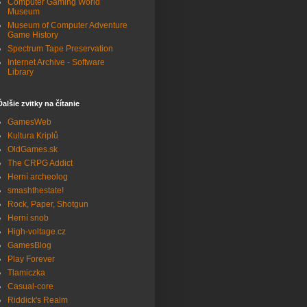
Computer Gaming World
Museum
Museum of Computer Adventure
Game History
Spectrum Tape Preservation
Internet Archive - Software
Library
Ďalšie zvitky na čítanie
GamesWeb
Kultura Kriplů
OldGames.sk
The CRPG Addict
Herní archeolog
smashthestate!
Rock, Paper, Shotgun
Herní snob
High-voltage.cz
GamesBlog
Play Forever
Tlamiczka
Casual-core
Riddick's Realm