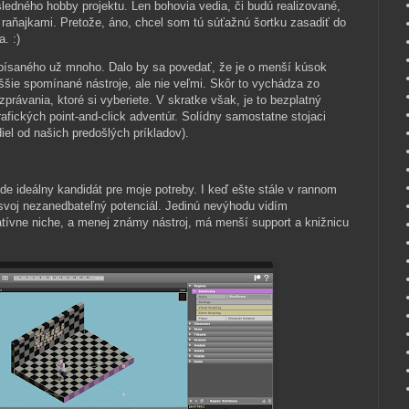
sledného hobby projektu. Len bohovia vedia, či budú realizované,
 raňajkami. Pretože, áno, chcel som tú súťažnú šortku zasadiť do
. :)
apísaného už mnoho. Dalo by sa povedať, že je o menší kúsok
ššie spomínané nástroje, ale nie veľmi. Skôr to vychádza zo
právania, ktoré si vyberiete. V skratke však, je to bezplatný
rafických point-and-click adventúr. Solídny samostatne stojaci
diel od našich predošlých príkladov).
de ideálny kandidát pre moje potreby. I keď ešte stále v rannom
 svoj nezanedbateľný potenciál. Jedinú nevýhodu vidím
atívne niche, a menej známy nástroj, má menší support a knižnicu