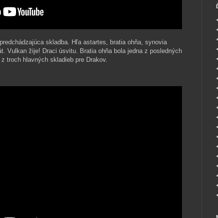
redchádzajúca skladba. Hľa astartes, bratia ohňa, synovia
t. Vulkan žije! Draci úsvitu. Bratia ohňa bola jedna z posledných
 z troch hlavných skladieb pre Drakov.