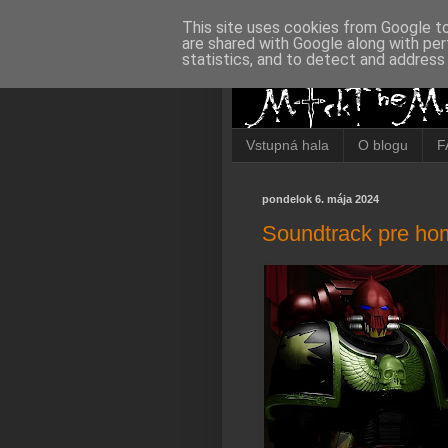
This site uses cookies from Google to 
are shared with Google along with per
statistics, and to detect and address
Vstupná hala
O blogu
F
pondelok 6. mája 2024
Soundtrack pre hom