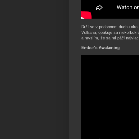
Drží sa v podobnom duchu ako p
Vulkana, opakuje sa niekoľkokrá
a myslím, že sa mi páči najviac
Ember’s Awakening