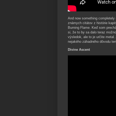
And now something completely d
známych citátov z histórie kapi
Burning Flame. Keď som prechá
si, že to by sa dalo teraz možn
výsledok, ale to je určite metal
nejakého záhadného dôvodu ten s
Divine Ascent