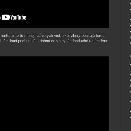
entoraz je tu menej latinských viet, skôr zbory opakujú tému
retože draci pochodujú a tiahnú do vojny. Jednoduché a efektívne.