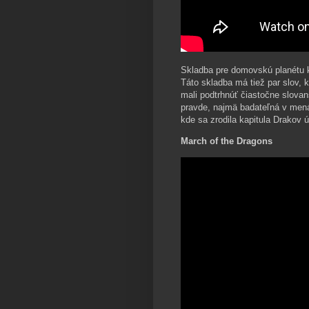
Skladba pre domovskú planétu k
Táto skladba má tiež par slov, k
mali podtrhnúť čiastočne slovans
pravde, najmä badateľná v mená
kde sa zrodila kapitula Drakov 
March of the Dragons