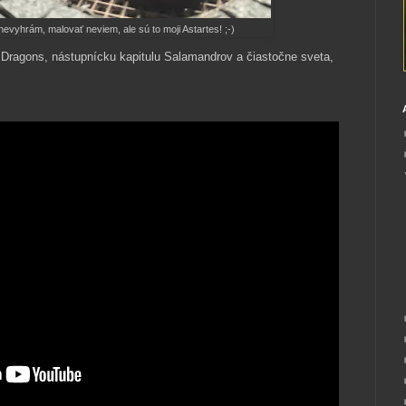
evyhrám, malovať neviem, ale sú to moji Astartes! ;-)
Dragons, nástupnícku kapitulu Salamandrov a čiastočne sveta,