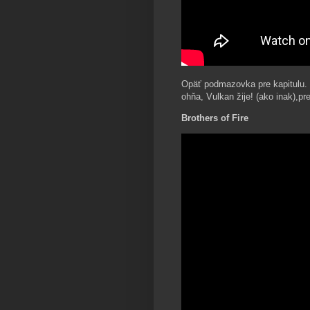
Opäť podmazovka pre kapitulu. T
ohňa, Vulkan žije! (ako inak),p
Brothers of Fire