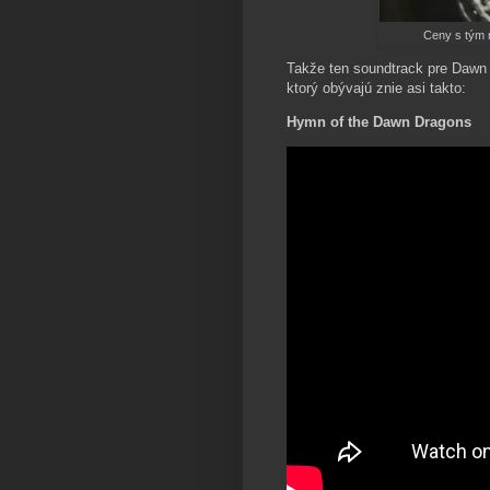
Ceny s tým n
Takže ten soundtrack pre Dawn 
ktorý obývajú znie asi takto:
Hymn of the Dawn Dragons