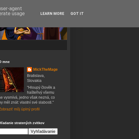
 user-agent
nerate usage
LEARN MORE
GOT IT
O mne
MickTheMage
Bratislava,
Slovakia
"Hloupý člověk a
hašteřivý všemu
se vysmívá, jedno však nezná, co
by měl znát: vlastní své slabosti."
Zobraziť môj úplný profil
Hľadanie stratených zvitkov