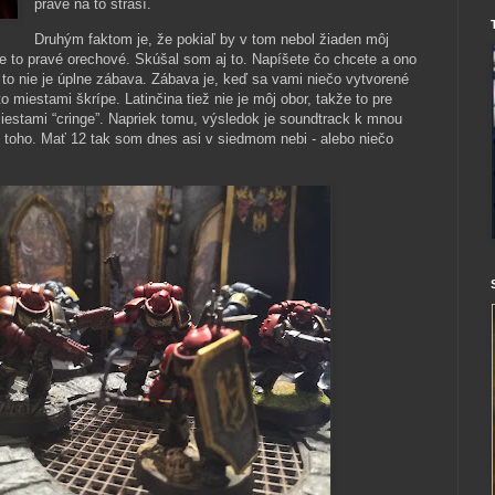
práve na to straší.
Druhým faktom je, že pokiaľ by v tom nebol žiaden môj
je to pravé orechové. Skúšal som aj to. Napíšete čo chcete a ono
to nie je úplne zábava. Zábava je, keď sa vami niečo vytvorené
o miestami škrípe. Latinčina tiež nie je môj obor, takže to pre
miestami “cringe”. Napriek tomu, výsledok je soundtrack k mnou
 toho. Mať 12 tak som dnes asi v siedmom nebi - alebo niečo