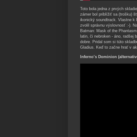
Toto bola jedna z prvých skladi
zámer bol priblížiť sa (trošku) 
ikonický soundtrack. Vlastne k 
zvolil správnu výslovnosť :-). 
Batman: Mask of the Phantasm, 
latin, či nebroken - áno, radšej
dobre. Pridal som si túto skla
Gladius. Keď to začne hrať v ak
Inferno’s Dominion (alternativ