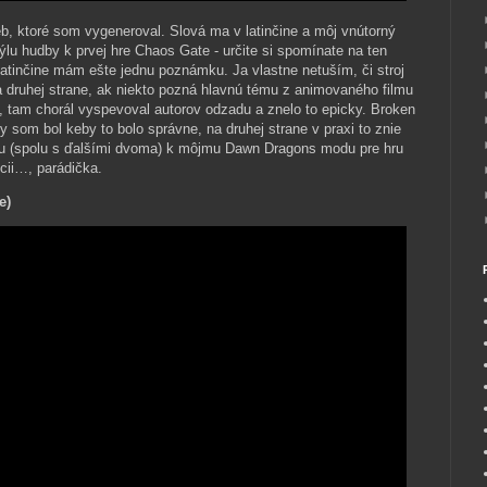
eb, ktoré som vygeneroval. Slová ma v latinčine a môj vnútorný
štýlu hudby k prvej hre Chaos Gate - určite si spomínate na ten
latinčine mám ešte jednu poznámku. Ja vlastne netuším, či stroj
Na druhej strane, ak niekto pozná hlavnú tému z animovaného filmu
tam chorál vyspevoval autorov odzadu a znelo to epicky. Broken
 by som bol keby to bolo správne, na druhej strane v praxi to znie
dbu (spolu s ďalšími dvoma) k môjmu Dawn Dragons modu pre hru
cii…, parádička.
e)