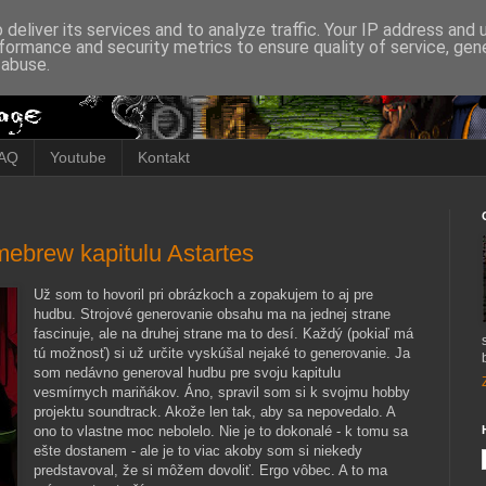
deliver its services and to analyze traffic. Your IP address and
formance and security metrics to ensure quality of service, ge
 abuse.
AQ
Youtube
Kontakt
ebrew kapitulu Astartes
Už som to hovoril pri obrázkoch a zopakujem to aj pre
hudbu. Strojové generovanie obsahu ma na jednej strane
fascinuje, ale na druhej strane ma to desí. Každý (pokiaľ má
tú možnosť) si už určite vyskúšal nejaké to generovanie. Ja
som nedávno generoval hudbu pre svoju kapitulu
vesmírnych mariňákov. Áno, spravil som si k svojmu hobby
projektu soundtrack. Akože len tak, aby sa nepovedalo. A
ono to vlastne moc nebolelo. Nie je to dokonalé - k tomu sa
ešte dostanem - ale je to viac akoby som si niekedy
predstavoval, že si môžem dovoliť. Ergo vôbec. A to ma