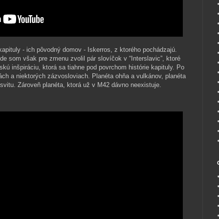
apituly - ich pôvodný domov - Iskerros, z ktorého pochádzajú.
de som však pre zmenu zvolil pár slovíčok v “Interslavic”, ktoré
kú inšpiráciu, ktorá sa tiahne pod povrchom histórie kapituly. Po
ch a niektorých zázvosloviach. Planéta ohňa a vulkánov, planéta
úsvitu. Zároveň planéta, ktorá už v M42 dávno neexistuje.