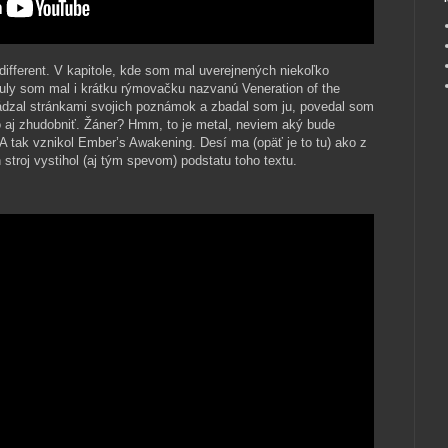
ifferent. V kapitole, kde som mal uverejnených niekoľko
tuly som mal i krátku rýmovačku nazvanú Veneration of the
dzal stránkami svojich poznámok a zbadal som ju, povedal som
o aj zhudobniť. Žáner? Hmm, to je metal, neviem aký bude
. A tak vznikol Ember’s Awakening. Desí ma (opäť je to tu) ako z
troj vystihol (aj tým spevom) podstatu toho textu.