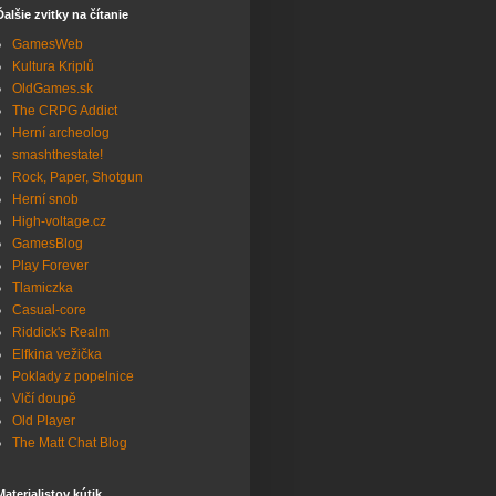
Ďalšie zvitky na čítanie
GamesWeb
Kultura Kriplů
OldGames.sk
The CRPG Addict
Herní archeolog
smashthestate!
Rock, Paper, Shotgun
Herní snob
High-voltage.cz
GamesBlog
Play Forever
Tlamiczka
Casual-core
Riddick's Realm
Elfkina vežička
Poklady z popelnice
Vlčí doupě
Old Player
The Matt Chat Blog
Materialistov kútik