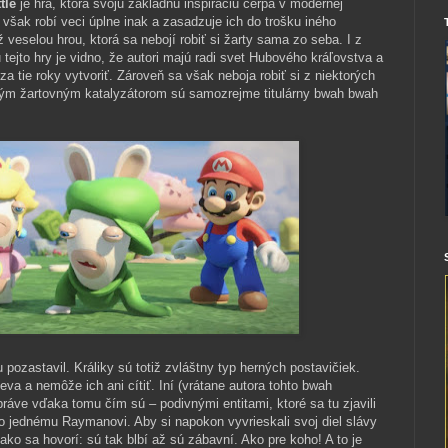
tle
je hra, ktorá svoju základnú inšpiráciu čerpá v modernej
však robí veci úplne inak a zasadzuje ich do trošku iného
iž veselou hrou, ktorá sa nebojí robiť si žarty sama zo seba. I z
ejto hry je vidno, že autori majú radi svet Hubového kráľovstva a
a tie roky vytvoriť. Zároveň sa však neboja robiť si z niektorých
 Tým žartovným katalyzátorom sú samozrejme titulárny bwah bwah
 pozastavil. Králiky sú totiž zvláštny typ herných postavičiek.
eva a nemôže ich ani cítiť. Iní (vrátane autora tohto bwah
áve vďaka tomu čím sú – podivnými entitami, ktoré sa tu zjavili
klo jednému Raymanovi. Aby si napokon vyvrieskali svoj diel slávy
ko sa hovorí: sú tak blbí až sú zábavní. Ako pre koho! A to je