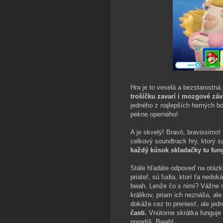
Hra je to veselá a bezstarostná
trošíčku zavarí i mozgové závi
jedného z najlepších herných b
pekne operného!
A je skvelý! Bravó, bravissimo!
celkový soundtrack hry, ktorý 
každý kúsok skladačky tu fun
Stále hľadáte odpoveď na otázk
priateľ, sú ľudia, ktorí ťa nedo
bwah. Lenže čo s nimi? Vážne 
králikov, priam ich neznáša, al
dokáže cez to preniesť, ale je
časti.
Vnútorne skrátka funguje s
poradíš. Bwah!