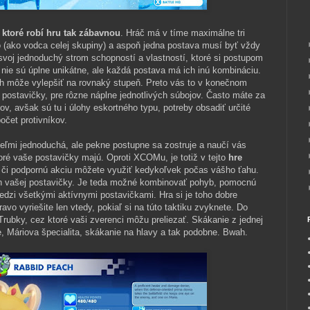
, ktoré robí hru tak zábavnou
. Hráč má v tíme maximálne tri
o (ako vodca celej skupiny) a aspoň jedna postava musí byť vždy
svoj jednoduchý strom schopností a vlastností, ktoré si postupom
i nie sú úplne unikátne, ale každá postava má ich inú kombináciu.
ch môže vylepšiť na rovnaký stupeň. Preto vás to v konečnom
postavičky, pre rôzne náplne jednotlivých súbojov. Často máte za
ov, avšak sú tu i úlohy eskortného typu, potreby obsadiť určité
očet protivníkov.
eľmi jednoduchá, ale pekne postupne sa zostruje a naučí vás
toré vaše postavičky majú. Oproti XCOMu, je totiž v tejto
hre
či podpornú akciu môžete využiť kedykoľvek počas vášho ťahu.
ah vašej postavičky. Je teda možné kombinovať pohyb, pomocnú
edzi všetkými aktívnymi postavičkami. Hra si je toho dobre
avo vyriešite len vtedy, pokiaľ si na túto taktiku zvyknete. Do
. Trubky, cez ktoré vaši zverenci môžu preliezať. Skákanie z jednej
 Máriova špecialita, skákanie na hlavy a tak podobne. Bwah.