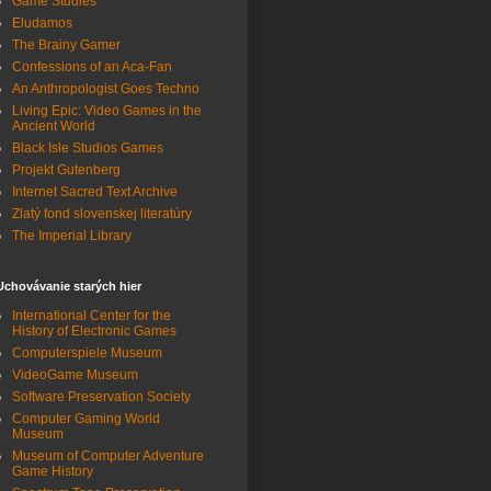
Game Studies
Eludamos
The Brainy Gamer
Confessions of an Aca-Fan
An Anthropologist Goes Techno
Living Epic: Video Games in the
Ancient World
Black Isle Studios Games
Projekt Gutenberg
Internet Sacred Text Archive
Zlatý fond slovenskej literatúry
The Imperial Library
Uchovávanie starých hier
International Center for the
History of Electronic Games
Computerspiele Museum
VideoGame Museum
Software Preservation Society
Computer Gaming World
Museum
Museum of Computer Adventure
Game History