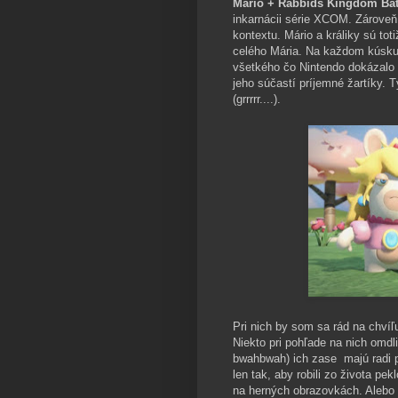
Mario + Rabbids Kingdom Bat
inkarnácii série XCOM. Zároveň 
kontextu. Mário a králiky sú tot
celého Mária. Na každom kúsku t
všetkého čo Nintendo dokázalo z
jeho súčastí príjemné žartíky.
(grrrrr....).
Pri nich by som sa rád na chvíľu
Niekto pri pohľade na nich omdli
bwahbwah) ich zase majú radi pr
len tak, aby robili zo života pe
na herných obrazovkách. Alebo a