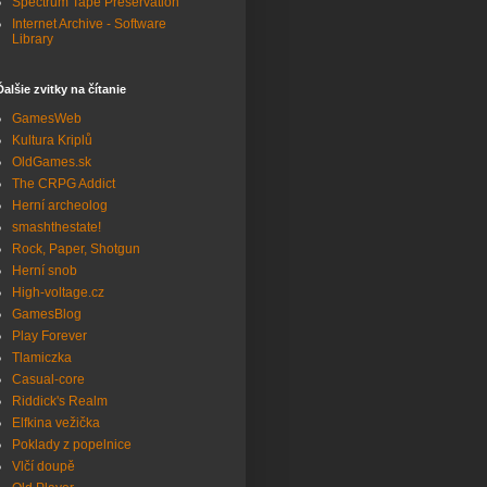
Spectrum Tape Preservation
Internet Archive - Software
Library
Ďalšie zvitky na čítanie
GamesWeb
Kultura Kriplů
OldGames.sk
The CRPG Addict
Herní archeolog
smashthestate!
Rock, Paper, Shotgun
Herní snob
High-voltage.cz
GamesBlog
Play Forever
Tlamiczka
Casual-core
Riddick's Realm
Elfkina vežička
Poklady z popelnice
Vlčí doupě