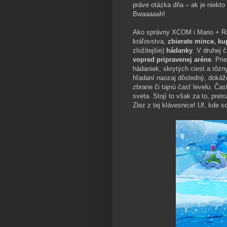
práve otázka dňa – ak je niekto
Bwaaaaah!
Ako správny XCOM i Mario + Ra
kráľovstva,
zbierate mince, ku
zložitejšie)
hádanky
. V druhej 
vopred pripravenej aréne
. Pri
hádaniek, skrytých ciest a rôzn
hľadaní naozaj dôsledný, dokáže
zbrane či tajnú časť levelu. Ča
sveta. Stojí to však za to, pr
Zlez z tej klávesnice! Uf, kde s