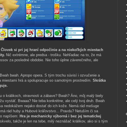
.
Človek si pri jej hraní odpočinie a na niekoľkých miestach
ty.
Nič extrémne, ale predsa - trošku. Nehľadiac na to, že má
ossov za posledné obdobie. Nie toho úplne záverečného, ale
 Bwah bwah. Apropo opera. S tým trochu súvisí i ozvučenie a
sa miestami hrá a spolupracuje so samotným prostredím.
Skrátka
guje.
u o králikoch, otravnosti a zábave? Bwah? Áno, môj malý biely
kážu vystáť. Bwaaa? Nie teba konkrétne, ale celý tvoj druh. Bwah
sa nedokážem nejako dostať do ich kože. Nemá rád mešuge
e má rád huby a Hubové kráľovstvo... Pravdu? Netuším či sa
dno napíšem:
Hra je mechanicky výborná i bez jej tematickej
kvelo, takže je len na tebe, milý neznášač králikov, ako si s tým