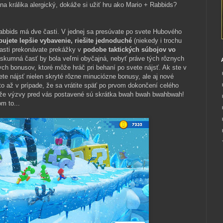
 na králika alergický, dokáže si užiť hru ako Mario + Rabbids?
bbids má dve časti. V jednej sa presúvate po svete Hubového
pujete lepšie vybavenie, riešite jednoduché
(niekedy i trochu
časti prekonávate prekážky v
podobe taktických súbojov vo
eskumná časť by bola veľmi obyčajná, nebyť práve tých rôznych
ych bonusov, ktoré môže hráč pri behaní po svete nájsť. Ak ste v
te nájsť nielen skryté rôzne minuciózne bonusy, ale aj nové
sto až v prípade, že sa vrátite späť po prvom dokončení celého
etože výzvy pred vás postavené sú skrátka bwah bwah bwahbwah!
om to...