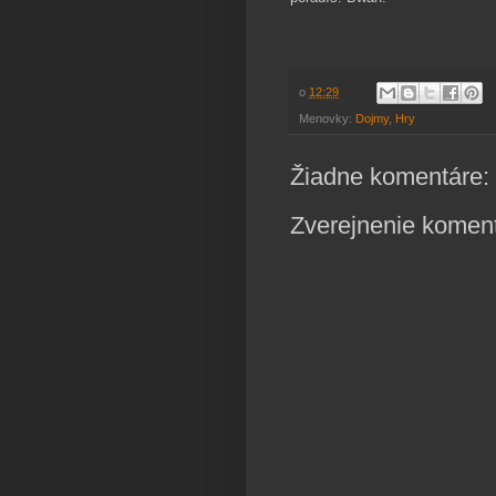
o
12:29
Menovky:
Dojmy
,
Hry
Žiadne komentáre:
Zverejnenie komen