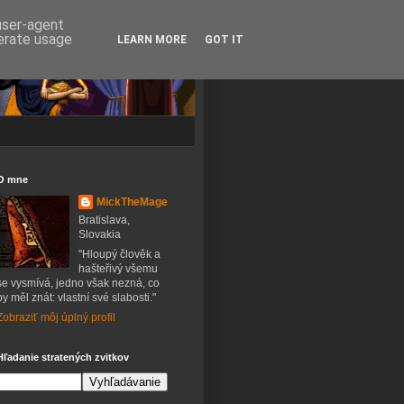
 user-agent
nerate usage
LEARN MORE
GOT IT
O mne
MickTheMage
Bratislava,
Slovakia
"Hloupý člověk a
hašteřivý všemu
se vysmívá, jedno však nezná, co
by měl znát: vlastní své slabosti."
Zobraziť môj úplný profil
Hľadanie stratených zvitkov