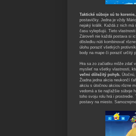
Taktické súboje sú to korenie
postavičky. Jedna je vždy Mári
nejaký králik. Každá z nich má 
času vylepšujú. Tieto vlastnost
Zároveň nie každá postava si i
dôsledku núti kombinovať rôzne 
úlohu poraziť všetkých protivník
body na mape či poraziť určitý p
Hra sa zo začiatku môže zdať v
myslieť na všetky vlastnosti, k
veľmi dôležitý pohyb.
Útočnú, 
Žiadna jedna akcia neukončí ť
akciu s útočnou akciou rôzne m
vedomá a tie najťažšie súboje hr
toho svoju rolu hrá i prostredie
postavy na miesto. Samozrejme,