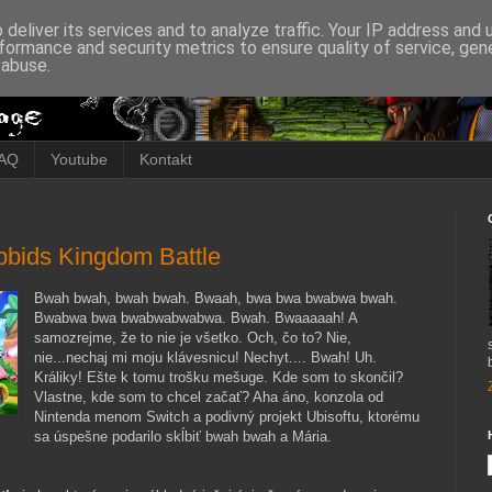
deliver its services and to analyze traffic. Your IP address and
formance and security metrics to ensure quality of service, ge
 abuse.
AQ
Youtube
Kontakt
bbids Kingdom Battle
Bwah bwah, bwah bwah. Bwaah, bwa bwa bwabwa bwah.
Bwabwa bwa bwabwabwabwa. Bwah. Bwaaaaah! A
samozrejme, že to nie je všetko. Och, čo to? Nie,
nie...nechaj mi moju klávesnicu! Nechyt.... Bwah! Uh.
Králiky! Ešte k tomu trošku mešuge. Kde som to skončil?
Vlastne, kde som to chcel začať? Aha áno, konzola od
Nintenda menom Switch a podivný projekt Ubisoftu, ktorému
sa úspešne podarilo skĺbiť bwah bwah a Mária.