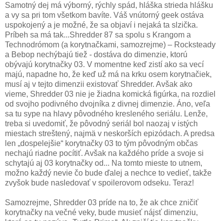
Samotný dej má výborný, rýchly spád, hláška strieda hlášku
a vy sa pri tom všetkom bavíte. Váš vnútorný geek ostáva
uspokojený a je možné, že sa objaví i nejaká ta slzička.
Príbeh sa má tak...Shredder 87 sa spolu s Krangom a
Technodrómom (a korytnačkami, samozrejme) – Rocksteady
a Bebop nechýbajú tiež - dostáva do dimenzie, ktorú
obývajú korytnačky 03. V momentne keď zistí ako sa vecí
majú, napadne ho, že keď už má na krku osem korytnačiek,
musí aj v tejto dimenzii existovať Shredder. Avšak ako
vieme, Shredder 03 nie je žiadna komická figúrka, na rozdiel
od svojho podivného dvojníka z divnej dimenzie. Áno, veľa
sa tu sype na hlavy pôvodného kresleného seriálu. Lenže,
treba si uvedomiť, že pôvodný seriál bol naozaj v istých
miestach streštený, najmä v neskorších epizódach. A predsa
len „dospelejšie“ korytnačky 03 to tým pôvodným občas
nechajú riadne pocítiť. Avšak na každého príde a svoje si
schytajú aj 03 korytnačky od... Na tomto mieste to utnem,
možno každý nevie čo bude ďalej a nechce to vedieť, takže
zvyšok bude nasledovať v spoilerovom odseku. Teraz!
Samozrejme, Shredder 03 príde na to, že ak chce zničiť
korytnačky na večné veky, bude musieť nájsť dimenziu,