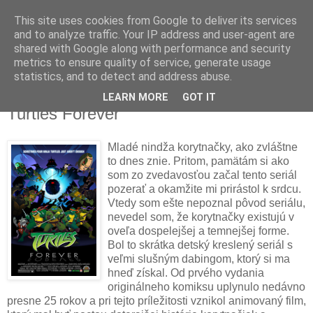
This site uses cookies from Google to deliver its services
and to analyze traffic. Your IP address and user-agent are
shared with Google along with performance and security
metrics to ensure quality of service, generate usage
▼
statistics, and to detect and address abuse.
LEARN MORE
GOT IT
pondelok 14. decembra 2009
Turtles Forever
Mladé nindža korytnačky, ako zvláštne
to dnes znie. Pritom, pamätám si ako
som zo zvedavosťou začal tento seriál
pozerať a okamžite mi prirástol k srdcu.
Vtedy som ešte nepoznal pôvod seriálu,
nevedel som, že korytnačky existujú v
oveľa dospelejšej a temnejšej forme.
Bol to skrátka detský kreslený seriál s
veľmi slušným dabingom, ktorý si ma
hneď získal. Od prvého vydania
originálneho komiksu uplynulo nedávno
presne 25 rokov a pri tejto príležitosti vznikol animovaný film,