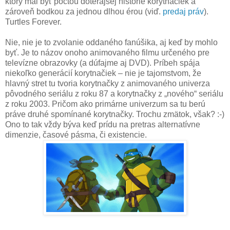
ktorý mal byť poctou doterajšej histórie korytnačiek a
zároveň bodkou za jednou dlhou érou (viď.
predaj práv
).
Turtles Forever.
Nie, nie je to zvolanie oddaného fanúšika, aj keď by mohlo
byť. Je to názov onoho animovaného filmu určeného pre
televízne obrazovky (a dúfajme aj DVD). Príbeh spája
niekoľko generácií korytnačiek – nie je tajomstvom, že
hlavný stret tu tvoria korytnačky z animovaného univerza
pôvodného seriálu z roku 87 a korytnačky z „nového“ seriálu
z roku 2003. Pričom ako primárne univerzum sa tu berú
práve druhé spomínané korytnačky. Trochu zmätok, však? :-)
Ono to tak vždy býva keď prídu na pretras alternatívne
dimenzie, časové pásma, či existencie.