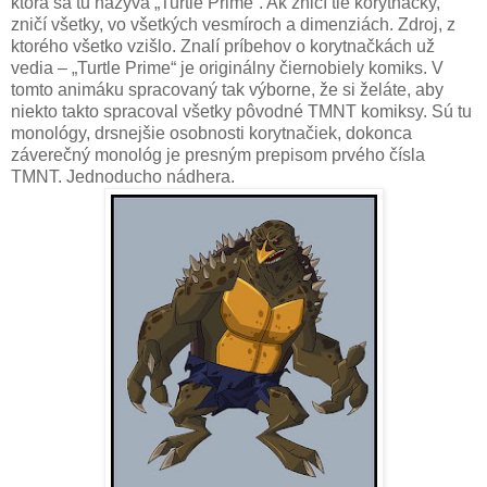
ktorá sa tu nazýva „Turtle Prime“. Ak zničí tie korytnačky,
zničí všetky, vo všetkých vesmíroch a dimenziách. Zdroj, z
ktorého všetko vzišlo. Znalí príbehov o korytnačkách už
vedia – „Turtle Prime“ je originálny čiernobiely komiks. V
tomto animáku spracovaný tak výborne, že si želáte, aby
niekto takto spracoval všetky pôvodné TMNT komiksy. Sú tu
monológy, drsnejšie osobnosti korytnačiek, dokonca
záverečný monológ je presným prepisom prvého čísla
TMNT. Jednoducho nádhera.