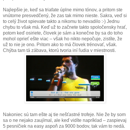
Najlepšie je, keď sa triafate úplne mimo tónov, a pritom ste
vnútorne presvedčený, že zas tak mimo nieste. Sakra, veď si
to celý život spievate takto a nikomu to nevadilo :-) Jednu
chybu to však má. Keď už to začnete takto spoločensky hrať,
potom keď osiriete, človek je sám a konečne by sa do toho
mohol oprieť ešte viac – však ho nikto nepočuje, zistíte, že
už to nie je ono. Pritom ako to má človek trénovať, však.
Chýba tam tá zábava, ktorú tvoria iní ľudia v miestnosti.
Nakoniec sú tam ešte aj tie nešťastné trofeje. Nie že by som
sa o ne nejako zaujímal, ale keď vidíte napríklad – zaspievaj
5 pesničiek na easy aspoň za 9000 bodov, tak vám to nedá.