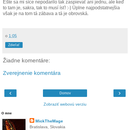
Ešte sa mi síce nepodarilo tak zaspievať ani jednu, ale keď
to tam je, sakra, tak to musí ísť! :-) Úplne najpodstatnejšia
však je na tom tá zábava a tá je obrovská.
o
1:05
Zdieľať
Žiadne komentáre:
Zverejnenie komentára
‹
›
Domov
Zobraziť webovú verziu
O mne
MickTheMage
Bratislava, Slovakia