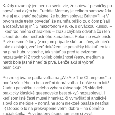
Každý rozumný jedinec na svete vie, že spievať pesničky po
spevákovi akým bol Freddie Mercury je celkom samovražda.
Ale aj tak, snáď nečakáte, že budem spievať Britney?! :-) V
prvom rade treba povedať, že na mňa prišlo to, o čom písali
a rozprávali aj iní. S mikrofónom v ruke, s diváckou kulisou –
i keď rodinného charakteru – zrazu chýbala odvaha čo i len
ciknúť do toho nešťastného zariadenia. Potom to však prišlo.
Prvé nesmelé tóny (v mojom prípade skôr antitóny, ak niečo
také existuje), veď keď dokážem tie pesničky bliakať len tak
na plnú hubu v sprche, tak snáď sa pred televízorom
nezastavím?! Z troch volieb obtiažnosti (easy, medium a
hard) bola jasná hneď tá prvá. Lenže akú si vybrať
pesničku?
Po zrelej úvahe padla voľba na „We Are The Champions“, a
podľa všetkého to bola veľmi dobrá voľba. Lepšie som totiž
žiadnu pesničku z celého výberu (obsahuje 25 skladieb,
prakticky klasické queenovské best of-ky.) nezaspieval. I
keď som isté časti musel hmmkať, či vymýšľať si anglické
slová do melódie – normálne som niektoré pasáže nestíhal
:-) Dopadlo to na prekvapenie veľmi dobre – na úplného
začiatočníka. Povzbudený úspechom som si zvýšil