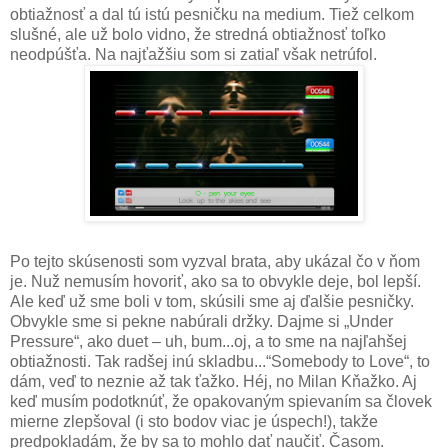
obtiažnosť a dal tú istú pesničku na medium. Tiež celkom
slušné, ale už bolo vidno, že stredná obtiažnosť toľko
neodpúšťa. Na najťažšiu som si zatiaľ však netrúfol.
Po tejto skúsenosti som vyzval brata, aby ukázal čo v ňom
je. Nuž nemusím hovoriť, ako sa to obvykle deje, bol lepší.
Ale keď už sme boli v tom, skúsili sme aj ďalšie pesničky.
Obvykle sme si pekne nabúrali držky. Dajme si „Under
Pressure“, ako duet – uh, bum...oj, a to sme na najľahšej
obtiažnosti. Tak radšej inú skladbu...“Somebody to Love“, to
dám, veď to neznie až tak ťažko. Héj, no Milan Kňažko. Aj
keď musím podotknúť, že opakovaným spievaním sa človek
mierne zlepšoval (i sto bodov viac je úspech!), takže
predpokladám, že by sa to mohlo dať naučiť. Časom.