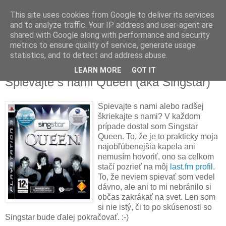
This site uses cookies from Google to deliver its services
and to analyze traffic. Your IP address and user-agent are
shared with Google along with performance and security
metrics to ensure quality of service, generate usage
▼
statistics, and to detect and address abuse.
LEARN MORE
GOT IT
streda 30. decembra 2009
Spievajte s nami Queen (aka Singstar)
Spievajte s nami alebo radšej
škriekajte s nami? V každom
prípade dostal som Singstar
Queen. To, že je to prakticky moja
najobľúbenejšia kapela ani
nemusím hovoriť, ono sa celkom
stačí pozrieť na môj
last.fm profil
.
To, že neviem spievať som vedel
dávno, ale ani to mi nebránilo si
občas zakrákať na svet. Len som
si nie istý, či to po skúsenosti so
Singstar bude ďalej pokračovať. :-)