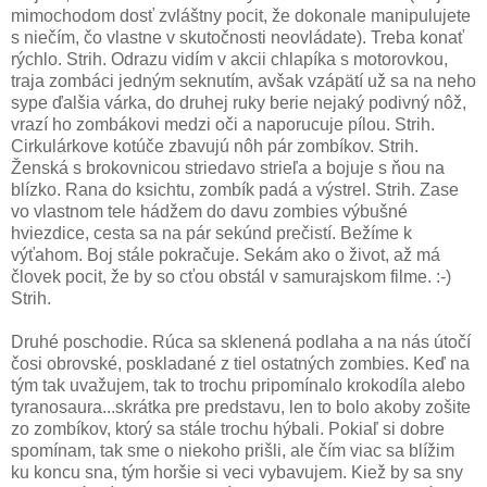
mimochodom dosť zvláštny pocit, že dokonale manipulujete
s niečím, čo vlastne v skutočnosti neovládate). Treba konať
rýchlo. Strih. Odrazu vidím v akcii chlapíka s motorovkou,
traja zombáci jedným seknutím, avšak vzápätí už sa na neho
sype ďalšia várka, do druhej ruky berie nejaký podivný nôž,
vrazí ho zombákovi medzi oči a naporucuje pílou. Strih.
Cirkulárkove kotúče zbavujú nôh pár zombíkov. Strih.
Ženská s brokovnicou striedavo strieľa a bojuje s ňou na
blízko. Rana do ksichtu, zombík padá a výstrel. Strih. Zase
vo vlastnom tele hádžem do davu zombies výbušné
hviezdice, cesta sa na pár sekúnd prečistí. Bežíme k
výťahom. Boj stále pokračuje. Sekám ako o život, až má
človek pocit, že by so cťou obstál v samurajskom filme. :-)
Strih.
Druhé poschodie. Rúca sa sklenená podlaha a na nás útočí
čosi obrovské, poskladané z tiel ostatných zombies. Keď na
tým tak uvažujem, tak to trochu pripomínalo krokodíla alebo
tyranosaura...skrátka pre predstavu, len to bolo akoby zošite
zo zombíkov, ktorý sa stále trochu hýbali. Pokiaľ si dobre
spomínam, tak sme o niekoho prišli, ale čím viac sa blížim
ku koncu sna, tým horšie si veci vybavujem. Kiež by sa sny