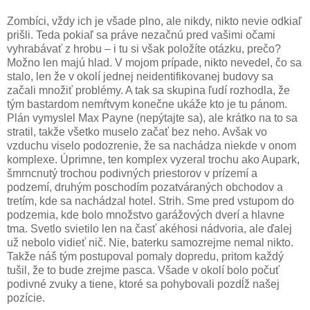
Zombíci, vždy ich je všade plno, ale nikdy, nikto nevie odkiaľ
prišli. Teda pokiaľ sa práve nezačnú pred vašimi očami
vyhrabávať z hrobu – i tu si však položíte otázku, prečo?
Možno len majú hlad. V mojom prípade, nikto nevedel, čo sa
stalo, len že v okolí jednej neidentifikovanej budovy sa
začali množiť problémy. A tak sa skupina ľudí rozhodla, že
tým bastardom nemŕtvym konečne ukáže kto je tu pánom.
Plán vymyslel Max Payne (nepýtajte sa), ale krátko na to sa
stratil, takže všetko muselo začať bez neho. Avšak vo
vzduchu viselo podozrenie, že sa nachádza niekde v onom
komplexe. Úprimne, ten komplex vyzeral trochu ako Aupark,
šmrncnutý trochou podivných priestorov v prízemí a
podzemí, druhým poschodím pozatváraných obchodov a
tretím, kde sa nachádzal hotel. Strih. Sme pred vstupom do
podzemia, kde bolo množstvo garážových dverí a hlavne
tma. Svetlo svietilo len na časť akéhosi nádvoria, ale ďalej
už nebolo vidieť nič. Nie, baterku samozrejme nemal nikto.
Takže náš tým postupoval pomaly dopredu, pritom každý
tušil, že to bude zrejme pasca. Všade v okolí bolo počuť
podivné zvuky a tiene, ktoré sa pohybovali pozdĺž našej
pozície.