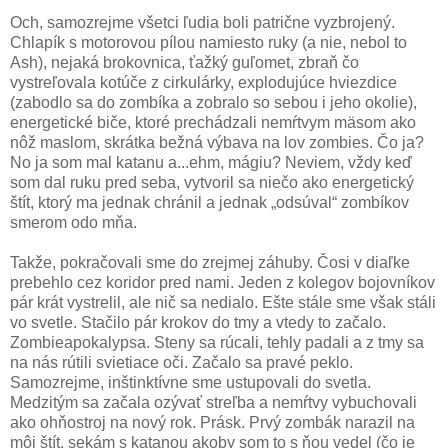
Och, samozrejme všetci ľudia boli patrične vyzbrojený.
Chlapík s motorovou pílou namiesto ruky (a nie, nebol to
Ash), nejaká brokovnica, ťažký guľomet, zbraň čo
vystreľovala kotúče z cirkulárky, explodujúce hviezdice
(zabodlo sa do zombíka a zobralo so sebou i jeho okolie),
energetické biče, ktoré prechádzali nemŕtvym mäsom ako
nôž maslom, skrátka bežná výbava na lov zombies. Čo ja?
No ja som mal katanu a...ehm, mágiu? Neviem, vždy keď
som dal ruku pred seba, vytvoril sa niečo ako energetický
štít, ktorý ma jednak chránil a jednak „odsúval“ zombíkov
smerom odo mňa.
Takže, pokračovali sme do zrejmej záhuby. Čosi v diaľke
prebehlo cez koridor pred nami. Jeden z kolegov bojovníkov
pár krát vystrelil, ale nič sa nedialo. Ešte stále sme však stáli
vo svetle. Stačilo pár krokov do tmy a vtedy to začalo.
Zombieapokalypsa. Steny sa rúcali, tehly padali a z tmy sa
na nás rútili svietiace oči. Začalo sa pravé peklo.
Samozrejme, inštinktívne sme ustupovali do svetla.
Medzitým sa začala ozývať streľba a nemŕtvy vybuchovali
ako ohňostroj na nový rok. Prásk. Prvý zombák narazil na
môj štít, sekám s katanou akoby som to s ňou vedel (čo je