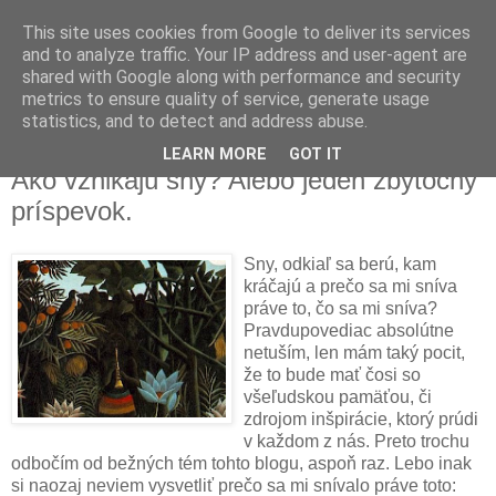
This site uses cookies from Google to deliver its services
and to analyze traffic. Your IP address and user-agent are
shared with Google along with performance and security
metrics to ensure quality of service, generate usage
▼
statistics, and to detect and address abuse.
LEARN MORE
GOT IT
piatok 18. decembra 2009
Ako vznikajú sny? Alebo jeden zbytočný
príspevok.
Sny, odkiaľ sa berú, kam
kráčajú a prečo sa mi sníva
práve to, čo sa mi sníva?
Pravdupovediac absolútne
netuším, len mám taký pocit,
že to bude mať čosi so
všeľudskou pamäťou, či
zdrojom inšpirácie, ktorý prúdi
v každom z nás. Preto trochu
odbočím od bežných tém tohto blogu, aspoň raz. Lebo inak
si naozaj neviem vysvetliť prečo sa mi snívalo práve toto: