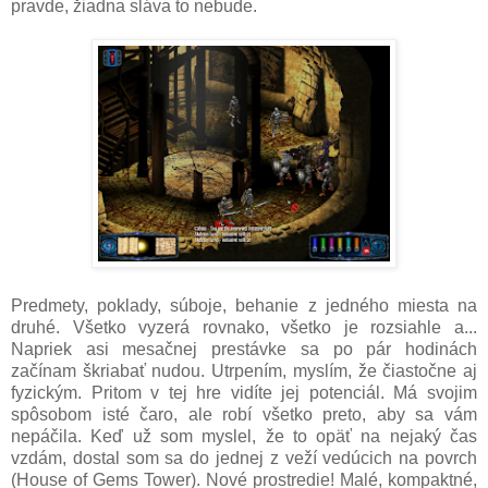
pravde, žiadna sláva to nebude.
Predmety, poklady, súboje, behanie z jedného miesta na
druhé. Všetko vyzerá rovnako, všetko je rozsiahle a...
Napriek asi mesačnej prestávke sa po pár hodinách
začínam škriabať nudou. Utrpením, myslím, že čiastočne aj
fyzickým. Pritom v tej hre vidíte jej potenciál. Má svojim
spôsobom isté čaro, ale robí všetko preto, aby sa vám
nepáčila. Keď už som myslel, že to opäť na nejaký čas
vzdám, dostal som sa do jednej z veží vedúcich na povrch
(House of Gems Tower). Nové prostredie! Malé, kompaktné,