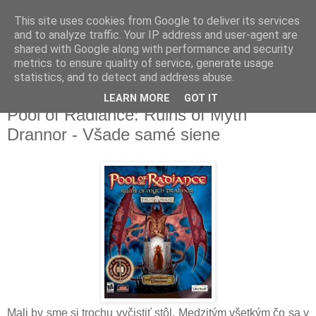
This site uses cookies from Google to deliver its services
and to analyze traffic. Your IP address and user-agent are
shared with Google along with performance and security
metrics to ensure quality of service, generate usage
▼
statistics, and to detect and address abuse.
LEARN MORE
GOT IT
utorok 4. apríla 2017
Pool of Radiance: Ruins of Myth
Drannor - Všade samé siene
Mali by sme si trochu vyčistiť stôl. Medzitým všetkým čo sa v