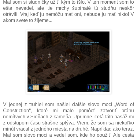
Mal som si studničky užiť, kým to išlo. V ten moment som to
ešte nevedel, ale tie mrchy šupinaté tú studňu neskôr
otrávili. Vraj keď ju nemôžu mať oni, nebude ju mať nikto! V
akom svete to žijeme...
V jednej z truhiel som našiel ďalšie slovo moci „Word of
Constriction“, ktoré mi malo pomôcť zatvoriť bránu
nemŕtvych v Sieňach z kameňa. Úprimne, celá táto pasáž mi
z odstupom času strašne splýva. Viem, že som sa niekoľko
minút vracal z jedného miesta na druhé. Napríklad ako teraz.
Mal som slovo moci a vedel som, kde ho použiť. Ale cesta