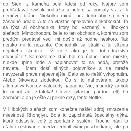
do Siení z kameňa bola kdesi od ruky. Najprv som
prehľadával zvyšok podlažia a potom sa pomaly vracal k
nemŕtvej bráne. Niekoľko minút, bez toho aby sa niečo
zásadné udialo. A to sa vlastne opakovalo niekoľkokrát. To
sa týka aj obchodníka, ktorý bol väznený v Hlbokých
sieňach. Mimochodom, že je to ten obchodník, ktorému som
predtým predával veci, mi došlo až hodne neskoro. Tak
nejako mi to nezaplo. Obchodník sa stratil a tu väznia
nejakého škriatka. Už viete ako je to dobrodružstvo
otupujúce? Samozrejme kľúč bol na úplne inom mieste,
niekde úplne inde a naplánovať to sa nedá, pretože
neviete... Mám dosť silných bojovníkov a tie mreže
nevyzerali práve najpevnejšie. Dalo sa to riešiť vykopnutím.
Alebo šikovnou zlodejkou. Čo si to nahováram, takéto
alternatívy tvorcov málokedy napadnú. Nie, magický zámok
to nebol ani zďaleka! Človek (vlastne pardón, elf) ho
zachráni a on je ešte aj pekne drzý, tento Nottle.
V Hlbokých sieňach som konečne našiel zdroj zmrazenia
miestnosti Rhonglyn. Bola tu zapichnutá špeciálny dýka,
ktorá odstavila celý teleportačný systém. Trochu nám to
uľahčí cestovanie medzi jednotlivými poschodiami, ale po