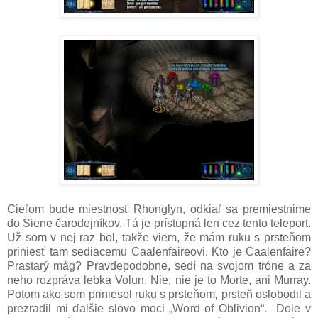
Cieľom bude miestnosť Rhonglyn, odkiaľ sa premiestnime
do Siene čarodejníkov. Tá je prístupná len cez tento teleport.
Už som v nej raz bol, takže viem, že mám ruku s prsteňom
priniesť tam sediacemu Caalenfaireovi. Kto je Caalenfaire?
Prastarý mág? Pravdepodobne, sedí na svojom tróne a za
neho rozpráva lebka Volun. Nie, nie je to Morte, ani Murray.
Potom ako som priniesol ruku s prsteňom, prsteň oslobodil a
prezradil mi ďalšie slovo moci „Word of Oblivion“. Dole v