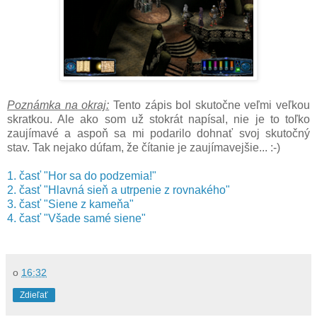
Poznámka na okraj:
Tento zápis bol skutočne veľmi veľkou
skratkou. Ale ako som už stokrát napísal, nie je to toľko
zaujímavé a aspoň sa mi podarilo dohnať svoj skutočný
stav. Tak nejako dúfam, že čítanie je zaujímavejšie... :-)
1. časť "Hor sa do podzemia!"
2. časť "Hlavná sieň a utrpenie z rovnakého"
3. časť "Siene z kameňa"
4. časť "Všade samé siene"
o
16:32
Zdieľať