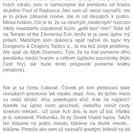
hrách udialo, som si samozrejme dal prestávku od hrania
druhého Pool of Radiance. Ako som už neraz naznačil, nie
je to práve zábavné hranie. Ide to od desiatich k piatim.
Mimochodom, čím je to, že sa mnohým „moderným“ tvorcom
nikdy nepodarilo zopakovať kúzlo „gold box“ hier? Teda až
na Temple of the Elemental Evil, lenže to je zase úplne iný
príbeh. Medzitým som dokonca opäť načrel do tajov hry
Dungeons & Dragons Tactics a... tá ma tiež svoje problémy.
Ale späť do Myth Drannoru. Tým, že sa mal pomerne dlhú
prestávku medzi hraním a celkom lajdácke poznámky (tejto
časti hry), tak bude tento príspevok pomerne krátky
(relatívne).
Nie je sa čomu čudovať. Človek pri tom preliezaní stále
rovnakých priestorov tak nejako otupí. Áno, do týchto miest
sa nedá dostať. Aha, potrebujem kľúč. Kde ho nájdem?
Niekde na úplne inom poschodí, niekoľko minút cesty
smerom niekam... Už zase. Ach áno, tu som už bol. Všetko
je tu vykosené. Protivníka, že by človek hľadal lupou. Takže
len klikáme na jedno miesto, klikáme na druhé miesto...
klikáme. Pretože ako som už naznačil predtým, kliknúť sa dá