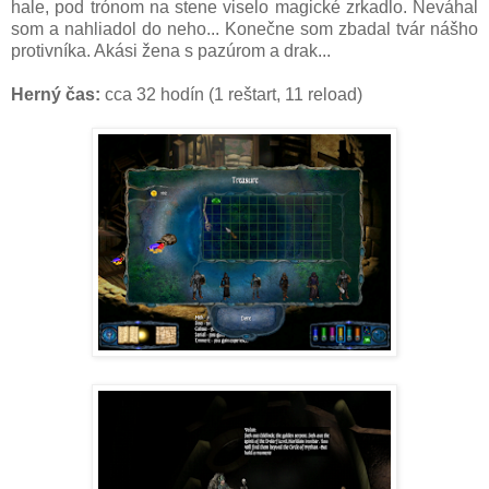
hale, pod trónom na stene viselo magické zrkadlo. Neváhal
som a nahliadol do neho... Konečne som zbadal tvár nášho
protivníka. Akási žena s pazúrom a drak...
Herný čas:
cca 32 hodín (1 reštart, 11 reload)