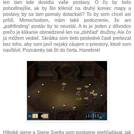
len tam kde dovidia vaše postavy. O čo by bolo
pohodlnejšie, ak by šlo kliknúť na druhý koniec mapy a
postavy by sa tam pomaly dotackali? To by som chcel asi
príliš. Mimochodom, mám také podozrenie, že ani
„pathfinding“ postáv by to neustál. A to je jeden z dôvodov
prečo je klikanie obmedzené len na „dohľad“ družiny. Ale čo
ja môžem vedieť. Skrátka som tieto posledné časti preliezal
bez toho, aby som javil nejaký záujem o priestory, ktoré som
navštívil. Poznámky tak šli do čerta. Hanebné!
Hlboké siene a Siene Svetla som postupne prehľadával, tak