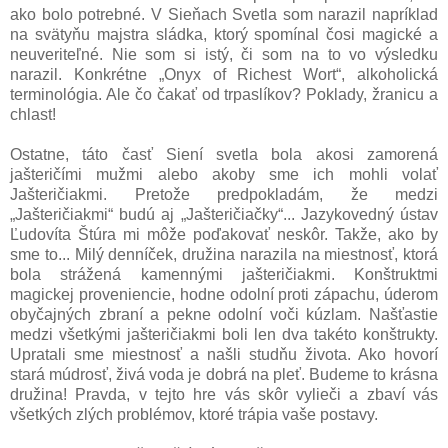
ako bolo potrebné. V Sieňach Svetla som narazil napríklad
na svätyňu majstra sládka, ktorý spomínal čosi magické a
neuveriteľné. Nie som si istý, či som na to vo výsledku
narazil. Konkrétne „Onyx of Richest Wort“, alkoholická
terminológia. Ale čo čakať od trpaslíkov? Poklady, žranicu a
chlast!
Ostatne, táto časť Siení svetla bola akosi zamorená
jašteričími mužmi alebo akoby sme ich mohli volať
Jašteričiakmi. Pretože predpokladám, že medzi
„Jašteričiakmi“ budú aj „Jašteričiačky“... Jazykovedný ústav
Ľudovíta Štúra mi môže poďakovať neskôr. Takže, ako by
sme to... Milý denníček, družina narazila na miestnosť, ktorá
bola strážená kamennými jašteričiakmi. Konštruktmi
magickej proveniencie, hodne odolní proti zápachu, úderom
obyčajných zbraní a pekne odolní voči kúzlam. Našťastie
medzi všetkými jašteričiakmi boli len dva takéto konštrukty.
Upratali sme miestnosť a našli studňu života. Ako hovorí
stará múdrosť, živá voda je dobrá na pleť. Budeme to krásna
družina! Pravda, v tejto hre vás skôr vylieči a zbaví vás
všetkých zlých problémov, ktoré trápia vaše postavy.