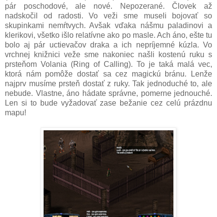
pár poschodové, ale nové. Nepozerané. Človek až
nadskočil od radosti. Vo veži sme museli bojovať so
skupinkami nemŕtvych. Avšak vďaka nášmu paladinovi a
klerikovi, všetko išlo relatívne ako po masle. Ach áno, ešte tu
bolo aj pár uctievačov draka a ich nepríjemné kúzla. Vo
vrchnej knižnici veže sme nakoniec našli kostenú ruku s
prsteňom Volania (Ring of Calling). To je taká malá vec,
ktorá nám pomôže dostať sa cez magickú bránu. Lenže
najprv musíme prsteň dostať z ruky. Tak jednoduché to, ale
nebude. Vlastne, áno hádate správne, pomerne jednouché.
Len si to bude vyžadovať zase bežanie cez celú prázdnu
mapu!