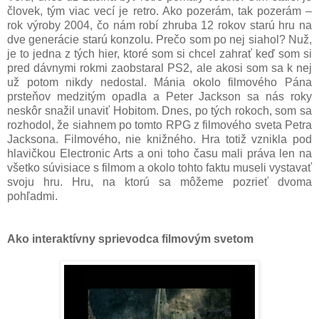
človek, tým viac vecí je retro. Ako pozerám, tak pozerám –
rok výroby 2004, čo nám robí zhruba 12 rokov starú hru na
dve generácie starú konzolu. Prečo som po nej siahol? Nuž,
je to jedna z tých hier, ktoré som si chcel zahrať keď som si
pred dávnymi rokmi zaobstaral PS2, ale akosi som sa k nej
už potom nikdy nedostal. Mánia okolo filmového Pána
prsteňov medzitým opadla a Peter Jackson sa nás roky
neskôr snažil unaviť Hobitom. Dnes, po tých rokoch, som sa
rozhodol, že siahnem po tomto RPG z filmového sveta Petra
Jacksona. Filmového, nie knižného. Hra totiž vznikla pod
hlavičkou Electronic Arts a oni toho času mali práva len na
všetko súvisiace s filmom a okolo tohto faktu museli vystavať
svoju hru. Hru, na ktorú sa môžeme pozrieť dvoma
pohľadmi.
Ako interaktívny sprievodca filmovým svetom