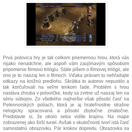
Prvá polovica hry je tak celkom priemernou hrou, ktorá vás
nijako nenadchne, ale aspoň vám zaujímavým spôsobom
pripomenie filmovú trilógiu. Stále píšem o filmovej trilógii, ale
ono je to naozaj len o filmoch. Vďaka právam tu nehľadajte
odkazy na knižnú predlohu. Skrátka to autorov nepustilo a
tak korčuľovali na veľmi tenkom ľade. Problém s hrou
nastáva zhruba v polovičke, kedy sa zvrtne už naozaj len na
sériu súbojov. Zo všetkého najhoršie však pôsobí časť na
Pelennorských poliach, ktorá je aj hrateľnostne strašne
nelogicky spracovaná a pôsobí zbytočne zmätočne.
Predstavte si, že okolo seba vidíte krajinu. Na mape
zobrazenej ako širší tunel. Avšak v skutočnosti tvorí istá časť
samostatnú obrazovku. Pár krokov dopredu. Obrazovka sa