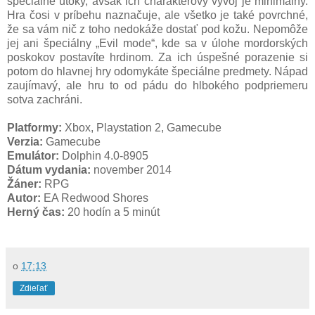
špeciálne útoky, avšak ich charakterový vývoj je minimálny.
Hra čosi v príbehu naznačuje, ale všetko je také povrchné,
že sa vám nič z toho nedokáže dostať pod kožu. Nepomôže
jej ani špeciálny „Evil mode“, kde sa v úlohe mordorských
poskokov postavíte hrdinom. Za ich úspešné porazenie si
potom do hlavnej hry odomykáte špeciálne predmety. Nápad
zaujímavý, ale hru to od pádu do hlbokého podpriemeru
sotva zachráni.
Platformy:
Xbox, Playstation 2, Gamecube
Verzia:
Gamecube
Emulátor:
Dolphin 4.0-8905
Dátum vydania:
november 2014
Žáner:
RPG
Autor:
EA Redwood Shores
Herný čas:
20 hodín a 5 minút
o
17:13
Zdieľať