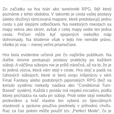
Zo začiatku sa hra tvári ako tunelovité RPG, štýl ktorý
poznáme z tohto obdobia. V takomto je cesta vašej postavy
(alebo družiny) rámcovaná mapami, ktoré predstavujú jednu
cestu s pár slepými odbočkami. Na niektorých miestach sa
mapy vetvia ako strom, avšak z celej mapy vedie len jedna
cesta. Pričom môže byť spojených niekoľko máp
dohromady. Na blúdenie však v tejto hre nemáte právo,
všetko je viac – menej veľmi priamočiare.
Hra bola evidentne určená pre čo najširšie publikum. Na
ďalšie úrovne postupujú postavy prakticky po každom
súboji. A väčšina súbojov nie je príliš náročná, až na to, že je
to jediná výzva, ktorá vám stojí v ceste. Hra stojí a padá na
ťahových súbojoch, ktoré si berú svoju inšpiráciu v sérii
Final Fantasy alebo podobných japonských RPG (tiež sa
tomuto systému niekedy nadáva ako "Conditional Turn-
Based" systém). Každá z postáv má nejakú iniciatívu, podľa
ktorej prichádza na radu pri súboji. Proti sebe stojí niekoľko
protivníkov a hráč vlastne len vyberá zo špeciálnych
vlastností a správne používa predmety v príhodnú chvíľu.
Raz za čas potom môže použiť tzv. „Perfect Mode“, čo je