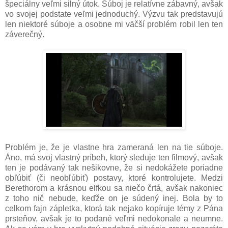
špeciálny veľmi silný útok. Súboj je relatívne zábavný, avšak
vo svojej podstate veľmi jednoduchý. Výzvu tak predstavujú
len niektoré súboje a osobne mi väčší problém robil len ten
záverečný.
Problém je, že je vlastne hra zameraná len na tie súboje.
Áno, má svoj vlastný príbeh, ktorý sleduje ten filmový, avšak
ten je podávaný tak nešikovne, že si nedokážete poriadne
obľúbiť (či neobľúbiť) postavy, ktoré kontrolujete. Medzi
Berethorom a krásnou elfkou sa niečo črtá, avšak nakoniec
z toho nič nebude, keďže on je súdený inej. Bola by to
celkom fajn zápletka, ktorá tak nejako kopíruje témy z Pána
prsteňov, avšak je to podané veľmi nedokonale a neumne.