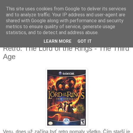
This site uses cookies from Google to deliver its services
and to analyze traffic. Your IP address and user-agent are
shared with Google along with performance and security
metrics to ensure quality of service, generate usage
▼
statistics, and to detect and address abuse.
LEARN MORE
GOT IT
streda 30. marca 2016
Retro: The Lord of the Rings - The Third
Age
Veru, dnes už začína byť retro pomaly všetko. Čím starší je