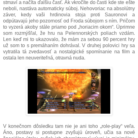
stmaví a načíta ďalšiu časť. Ak vkročíte do časti kde ste ešte
neboli, nastáva automaticky súboj. Nehovoriac na absolútny
záver, kedy vaši hrdinovia stoja proti Sauronovi a
odpútavajú jeho pozornosť od Froda súbojom s ním. Pričom
to vyzerá akoby stále priamo pod „horiacim okom“. Úprimne
som rozmýšľal, že hru na Pelennorských poliach vzdám.
Len keď mi to ukazovalo, že mám za sebou 90 percent hry
už som to s premáhaním dohrával. V druhej polovici hry sa
vytratila tá zvedavosť a nostalgické spomínanie na film a
ostala len neuveriteľná, otravná nuda.
V konečnom dôsledku tam nie je ani toho „role-play“ veľa.
Áno, postavy si postupne zvyšujú úroveň, učia sa nové