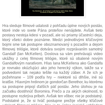
Hra sleduje filmové udalosti z pohľadu úplne nových postáv,
ktoré inde vo svete Pána prsteňov nenájdete. Avšak tieto
postavy nestoja kdesi v pozadí, ale sú priamy účastníci deja,
ktorý všetci dobre poznáme. Medzi jednotlivými kľúčovými
bojmi sme tak postupne oboznamovaný s pozadím a dejom
filmovej trilógie, ktoré dotvára svojim rozprávaním samotný
Gandalf (Ian McKellen). Doslova sa vám prehrávajú video
ukážky z celej filmovej trilógie, ktoré sú obalené novým
Gandalfovým naratívom. Hlas Iana McKellena ako Gandalfa
je rovnako okúzľujúci ako jeho herecký výkon, takže sa v
podvedomí tak nejako tešíte na každý záber. A že ich je
požehnane – 109 podľa hry – niektoré sú dlhšie, iné sú
kratšie. Hlavným hrdinom je gondorčan Berethor, ku ktorému
sa postupne pripojí ďalších päť postáv. Jeho úlohou je na
začiatku dostihnúť Boromira. Prečo a za akých okolností, to
postupne rozkrýva príbeh. Avšak ten vôbec nie je podstatný.
Podstatné je, že si hráč postupne prežije všetky kľúčové