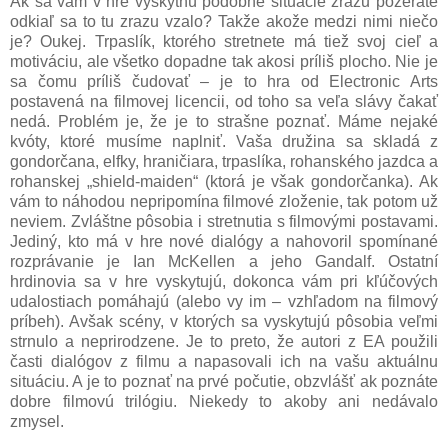
Ak sa vám v hre vyskytnú podobné situácie zrazu pozeráte
odkiaľ sa to tu zrazu vzalo? Takže akože medzi nimi niečo
je? Oukej. Trpaslík, ktorého stretnete má tiež svoj cieľ a
motiváciu, ale všetko dopadne tak akosi príliš plocho. Nie je
sa čomu príliš čudovať – je to hra od Electronic Arts
postavená na filmovej licencii, od toho sa veľa slávy čakať
nedá. Problém je, že je to strašne poznať. Máme nejaké
kvóty, ktoré musíme naplniť. Vaša družina sa skladá z
gondorčana, elfky, hraničiara, trpaslíka, rohanského jazdca a
rohanskej „shield-maiden“ (ktorá je však gondorčanka). Ak
vám to náhodou nepripomína filmové zloženie, tak potom už
neviem. Zvláštne pôsobia i stretnutia s filmovými postavami.
Jediný, kto má v hre nové dialógy a nahovoril spomínané
rozprávanie je Ian McKellen a jeho Gandalf. Ostatní
hrdinovia sa v hre vyskytujú, dokonca vám pri kľúčových
udalostiach pomáhajú (alebo vy im – vzhľadom na filmový
príbeh). Avšak scény, v ktorých sa vyskytujú pôsobia veľmi
strnulo a neprirodzene. Je to preto, že autori z EA použili
časti dialógov z filmu a napasovali ich na vašu aktuálnu
situáciu. A je to poznať na prvé počutie, obzvlášť ak poznáte
dobre filmovú trilógiu. Niekedy to akoby ani nedávalo
zmysel.