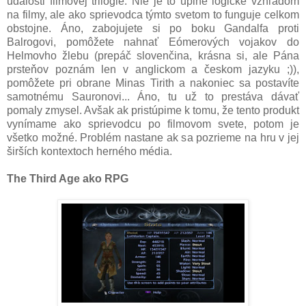
udalosti filmovej trilógie. Nie je to úplne logické vzhľadom
na filmy, ale ako sprievodca týmto svetom to funguje celkom
obstojne. Áno, zabojujete si po boku Gandalfa proti
Balrogovi, pomôžete nahnať Eómerových vojakov do
Helmovho žlebu (prepáč slovenčina, krásna si, ale Pána
prsteňov poznám len v anglickom a českom jazyku ;)),
pomôžete pri obrane Minas Tirith a nakoniec sa postavíte
samotnému Sauronovi... Áno, tu už to prestáva dávať
pomaly zmysel. Avšak ak pristúpime k tomu, že tento produkt
vynímame ako sprievodcu po filmovom svete, potom je
všetko možné. Problém nastane ak sa pozrieme na hru v jej
širších kontextoch herného média.
The Third Age ako RPG