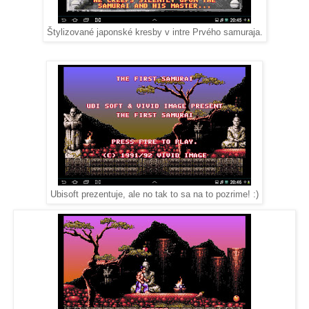
Štylizované japonské kresby v intre Prvého samuraja.
Ubisoft prezentuje, ale no tak to sa na to pozrime! :)