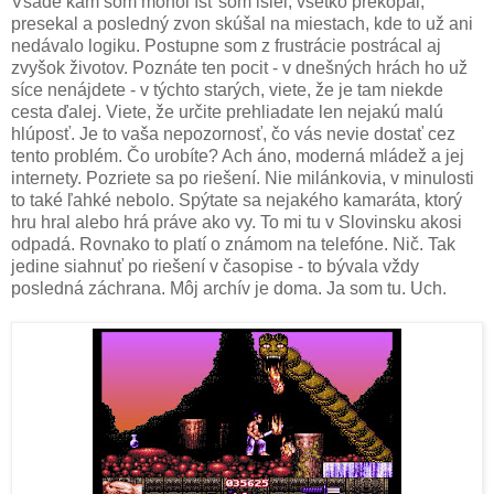
Všade kam som mohol ísť som išiel, všetko prekopal,
presekal a posledný zvon skúšal na miestach, kde to už ani
nedávalo logiku. Postupne som z frustrácie postrácal aj
zvyšok životov. Poznáte ten pocit - v dnešných hrách ho už
síce nenájdete - v týchto starých, viete, že je tam niekde
cesta ďalej. Viete, že určite prehliadate len nejakú malú
hlúposť. Je to vaša nepozornosť, čo vás nevie dostať cez
tento problém. Čo urobíte? Ach áno, moderná mládež a jej
internety. Pozriete sa po riešení. Nie milánkovia, v minulosti
to také ľahké nebolo. Spýtate sa nejakého kamaráta, ktorý
hru hral alebo hrá práve ako vy. To mi tu v Slovinsku akosi
odpadá. Rovnako to platí o známom na telefóne. Nič. Tak
jedine siahnuť po riešení v časopise - to bývala vždy
posledná záchrana. Môj archív je doma. Ja som tu. Uch.