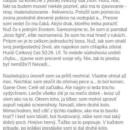
naspäť sa konečne z jednej hviezdy stal zvon. Hurá. Nie,
fakt sa budem musieť niekde pozrieť, akú ma to zjavovanie -
resp. materializovanie - frekvenciu. Položil som pomocou
zvona posledné drevené poleno na vodopád a... Presne
som vedel čo ma čaká. Akýsi drak, ktorého treba poraziť.
Nuž čo s jedným životom. Samozrejme to, že som si pamätal
„boss fight“, ešte neznamená, že som ho mal hneď v rukách.
Pritom on je to celkom jednoduchý boss. Nuž, tak som stratil
svoj predposledný život, ale napokon som chlapíka zdolal.
Hurá! Celkový čas 50:26. Uf. To niekde súdruhovia urobili
chybu... zjavne som precenil svoje sily. Nie, tak to predsa
byť nemôže?! Nevadí...
Nasledujúcu úroveň som sa príliš neohrial. Vlastne ohrial až
moc. Nechtiac som skočil do ohnivej pece a... to bol koniec.
Game Over. Celé od začiatku. Ale najprv si teda trochu
vydýchnem. Lenže všetko zlé je na niečo dobré - teraz už
viem ako na to. Okrem toho, ja blbec som mohol spraviť
aspoň nejaké screenshoty. Nevadí, idem druhé kolo.
Mimochodom, tiež cítiť z týchto riadkov, ako ma to bavilo
hrať? I keď som blúdil, bol frustrovaný, stále som mal taký
dobrý pocit. Hrejivo herný. Ťažko sa to popisuje. V každom
prípade, po krátkej prestávke som si dal druhé kolo.