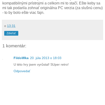
kompatibilnými prístrojmi a celkom mi to stačí. Ešte keby sa
mi tak podarila zohnať originálna PC verzia (za slušnú cenu)
- to by bolo ešte viac fajn.
o
13:31
Zdieľať
1 komentár:
FildoWka
20. júla 2013 o 18:03
U této hry jsem vyrůstal! SUper retro!
Odpovedať