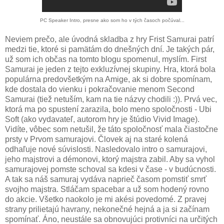
PC Speaker Intro, presne ako som ho v tých časoch počúval...
Neviem prečo, ale úvodná skladba z hry Frist Samurai patrí
medzi tie, ktoré si pamätám do dnešných dní. Je takých pár,
už som ich občas na tomto blogu spomenul, myslím. First
Samurai je jeden z tejto exkluzívnej skupiny. Hra, ktorá bola
populárna predovšetkým na Amige, ak si dobre spomínam,
kde dostala do vienku i pokračovanie menom Second
Samurai (tiež netuším, kam na tie názvy chodili :)). Prvá vec,
ktorá ma po spustení zarazila, bolo meno spoločnosti - Ubi
Soft (ako vydavateľ, autorom hry je štúdio Vivid Image).
Vidíte, vôbec som netušil, že táto spoločnosť mala čiastočne
prsty v Prvom samurajovi. Človek aj na staré kolená
odhaľuje nové súvislosti. Nasledovalo intro o samurajovi,
jeho majstrovi a démonovi, ktorý majstra zabil. Aby sa vyhol
samurajovej pomste schoval sa kdesi v čase - v budúcnosti.
A tak sa náš samuraj vydáva naprieč časom pomstiť smrť
svojho majstra. Stláčam spacebar a už som hodený rovno
do akcie. Všetko naokolo je mi akési povedomé. Z pravej
strany prilietajú havrany, nekonečné hejná a ja si začínam
spomínať. Áno, neustále sa obnovujúci protivníci na určitých