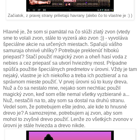
Začiatok, z pravej strany prilietajú havrany (alebo čo to vlastne je :) )
Hlavné je, že som si pamätal na čo slúži zlatý zvon (vtedy
sme to volali zvon, stále to vyzerá ako zvon :)) - vyvoláva
špeciálne akcie na určených miestach. Spaľujú vášho
samuraja ohnivé uhlíky? Potrebuje preklenúť hlbokú
priepasť? Stačí použiť magický zvon a oheň hasí voda z
nebies a cez priepasť sa utvorí hviezdny most. Prípadne
spúšťa použitie špeciálnych predmetov v úrovni. Vždy je tam
nejaký, vlastne je ich niekoľko a treba ich pozbierať a na
správnom mieste použiť. V prvej úrovni sú to kusy dreva.
Nuž a čo sa nestalo mne, nejako som nechtiac použil
magický zvon, keď som ešte nemal všetky vyzbierané a...
Nuž, nestačili na to, aby som sa dostal na druhú stranu.
Vedel som, že potrebujem ešte jedno, ale kde to hnusné
drevo je? A samozrejme, potrebujem aj zvon, aby som
mohol to zvyšné drevo použiť. Lenže zo všetkých zvonov v
úrovni je stále hviezda a drevo nikde.