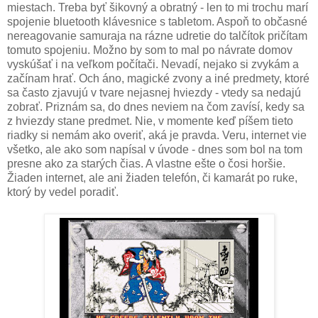
miestach. Treba byť šikovný a obratný - len to mi trochu marí
spojenie bluetooth klávesnice s tabletom. Aspoň to občasné
nereagovanie samuraja na rázne udretie do talčítok pričítam
tomuto spojeniu. Možno by som to mal po návrate domov
vyskúšať i na veľkom počítači. Nevadí, nejako si zvykám a
začínam hrať. Och áno, magické zvony a iné predmety, ktoré
sa často zjavujú v tvare nejasnej hviezdy - vtedy sa nedajú
zobrať. Priznám sa, do dnes neviem na čom zavísí, kedy sa
z hviezdy stane predmet. Nie, v momente keď píšem tieto
riadky si nemám ako overiť, aká je pravda. Veru, internet vie
všetko, ale ako som napísal v úvode - dnes som bol na tom
presne ako za starých čias. A vlastne ešte o čosi horšie.
Žiaden internet, ale ani žiaden telefón, či kamarát po ruke,
ktorý by vedel poradiť.