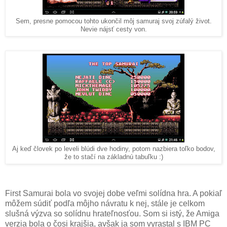
Sem, presne pomocou tohto ukončil môj samuraj svoj zúfalý život.
Nevie nájsť cesty von.
Aj keď človek po leveli blúdi dve hodiny, potom nazbiera toľko bodov,
že to stačí na základnú tabuľku :)
First Samurai bola vo svojej dobe veľmi solídna hra. A pokiaľ
môžem súdiť podľa môjho návratu k nej, stále je celkom
slušná výzva so solídnu hrateľnosťou. Som si istý, že Amiga
verzia bola o čosi krajšia, avšak ja som vyrastal s IBM PC