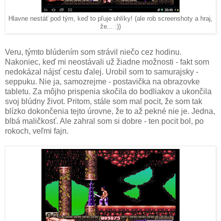
Hlavne nestáť pod tým, keď to pľuje uhlíky! (ale rob screenshoty a hraj,
že... :))
Veru, týmto blúdením som strávil niečo cez hodinu.
Nakoniec, keď mi neostávali už žiadne možnosti - fakt som
nedokázal nájsť cestu ďalej. Urobil som to samurajsky -
seppuku. Nie ja, samozrejme - postavička na obrazovke
tabletu. Za môjho prispenia skočila do bodliakov a ukončila
svoj blúdny život. Pritom, stále som mal pocit, že som tak
blízko dokončenia tejto úrovne, že to až pekné nie je. Jedna,
blbá maličkosť. Ale zahral som si dobre - ten pocit bol, po
rokoch, veľmi fajn.