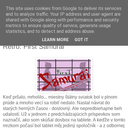
This site uses cookies from Google to deliver its services
and to analyze traffic. Your IP address and user-agent are
shared with Google along with performance and security
metrics to ensure quality of service, generate usage
▼
statistics, and to detect and address abuse.
LEARN MORE
GOT IT
sobota 11. mája 2013
Retro: First Samurai
Keď pršalo, mrholilo... miestny štátny sviatok bol v plnom
prúde a mnoho vecí sa robiť nedalo. Nastal návrat do
starých herných časov - doslovný. Ale nepredbiehajme beh
udalostí. Už v jednom z predchádzajúcich príspevkov som
naznačil, ako som skúšal dosbox na tablete. A keďže v tomto
mrzkom počasí bol tablet môj jediný spoločník - a z odbornej