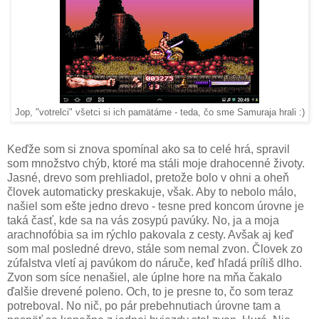
Jop, "votrelci" všetci si ich pamätáme - teda, čo sme Samuraja hrali :)
Keďže som si znova spomínal ako sa to celé hrá, spravil
som množstvo chýb, ktoré ma stáli moje drahocenné životy.
Jasné, drevo som prehliadol, pretože bolo v ohni a oheň
človek automaticky preskakuje, však. Aby to nebolo málo,
našiel som ešte jedno drevo - tesne pred koncom úrovne je
taká časť, kde sa na vás zosypú pavúky. No, ja a moja
arachnofóbia sa im rýchlo pakovala z cesty. Avšak aj keď
som mal posledné drevo, stále som nemal zvon. Človek zo
zúfalstva vletí aj pavúkom do náruče, keď hľadá príliš dlho.
Zvon som síce nenašiel, ale úplne hore na mňa čakalo
ďalšie drevené poleno. Och, to je presne to, čo som teraz
potreboval. No nič, po pár prebehnutiach úrovne tam a