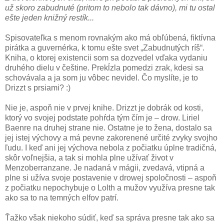
už skoro zabudnuté (pritom to nebolo tak dávno), mi tu ostal
ešte jeden knižný restík...
Spisovateľka s menom rovnakým ako má obľúbená, fiktívna
pirátka a guvernérka, k tomu ešte svet „Zabudnutých ríš“.
Kniha, o ktorej existencii som sa dozvedel vďaka vydaniu
druhého dielu v češtine. Prekĺzla pomedzi zrak, kdesi sa
schovávala a ja som ju vôbec nevidel. Čo myslíte, je to
Drizzt s prsiami? :)
Nie je, aspoň nie v prvej knihe. Drizzt je dobrák od kosti,
ktorý vo svojej podstate pohŕda tým čím je – drow. Liriel
Baenre na druhej strane nie. Ostatne je to žena, dostalo sa
jej istej výchovy a má pevne zakorenené určité zvyky svojho
ľudu. I keď ani jej výchova nebola z počiatku úplne tradičná,
skôr voľnejšia, a tak si mohla plne užívať život v
Menzoberranzane. Je nadaná v mágii, zvedavá, vtipná a
plne si užíva svoje postavenie v drowej spoločnosti – aspoň
z počiatku nepochybuje o Lolth a mužov využíva presne tak
ako sa to na temných elfov patrí.
Ťažko však niekoho súdiť, keď sa správa presne tak ako sa