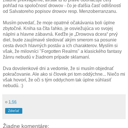
pohľad na spoločnosť drowov - čo je ďalšia časť odlišností
od Salvatoreho popisov drowov resp. Menzoberranzanu.
Musím povedať, že moje opatrné očakávania boli úplne
zbytočné. Kniha sa číta ľahko, je osviežujúca vo svojej
náplni a hlavne zábavná. Keďže je „Drowova dcera“ prvý
diel, bude zaujímavé sledovať akým smerom sa posunie
cesta dvoch hlavných postáv a ich charakterov. Myslím si
však, že milovníci "Forgotten Realms" a klasického fantasy
žánru nebudú v žiadnom prípade sklamaní.
Dva dovolenkové dni a vedomie, že si musím objednať
pokračovanie. Ale ako si človek pri tom oddýchne... Niečo mi
však hovorí, že oči s tým oddychom tak úplne súhlasiť
nebudú. :)
o
1:56
Zdieľať
Žiadne komentáre: