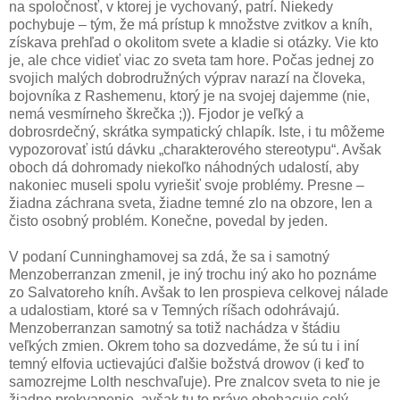
na spoločnosť, v ktorej je vychovaný, patrí. Niekedy
pochybuje – tým, že má prístup k množstve zvitkov a kníh,
získava prehľad o okolitom svete a kladie si otázky. Vie kto
je, ale chce vidieť viac zo sveta tam hore. Počas jednej zo
svojich malých dobrodružných výprav narazí na človeka,
bojovníka z Rashemenu, ktorý je na svojej dajemme (nie,
nemá vesmírneho škrečka ;)). Fjodor je veľký a
dobrosrdečný, skrátka sympatický chlapík. Iste, i tu môžeme
vypozorovať istú dávku „charakterového stereotypu“. Avšak
oboch dá dohromady niekoľko náhodných udalostí, aby
nakoniec museli spolu vyriešiť svoje problémy. Presne –
žiadna záchrana sveta, žiadne temné zlo na obzore, len a
čisto osobný problém. Konečne, povedal by jeden.
V podaní Cunninghamovej sa zdá, že sa i samotný
Menzoberranzan zmenil, je iný trochu iný ako ho poznáme
zo Salvatoreho kníh. Avšak to len prospieva celkovej nálade
a udalostiam, ktoré sa v Temných ríšach odohrávajú.
Menzoberranzan samotný sa totiž nachádza v štádiu
veľkých zmien. Okrem toho sa dozvedáme, že sú tu i iní
temný elfovia uctievajúci ďalšie božstvá drowov (i keď to
samozrejme Lolth neschvaľuje). Pre znalcov sveta to nie je
žiadne prekvapenie, avšak tu to práve obohacuje celý