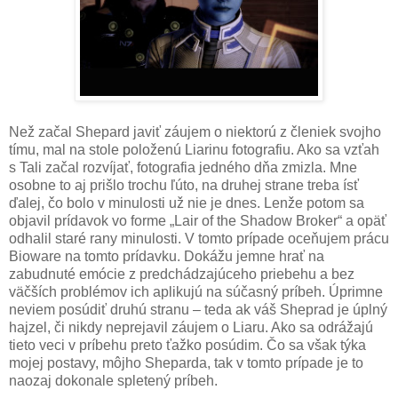
Než začal Shepard javiť záujem o niektorú z členiek svojho
tímu, mal na stole položenú Liarinu fotografiu. Ako sa vzťah
s Tali začal rozvíjať, fotografia jedného dňa zmizla. Mne
osobne to aj prišlo trochu ľúto, na druhej strane treba ísť
ďalej, čo bolo v minulosti už nie je dnes. Lenže potom sa
objavil prídavok vo forme „Lair of the Shadow Broker“ a opäť
odhalil staré rany minulosti. V tomto prípade oceňujem prácu
Bioware na tomto prídavku. Dokážu jemne hrať na
zabudnuté emócie z predchádzajúceho priebehu a bez
väčších problémov ich aplikujú na súčasný príbeh. Úprimne
neviem posúdiť druhú stranu – teda ak váš Sheprad je úplný
hajzel, či nikdy neprejavil záujem o Liaru. Ako sa odrážajú
tieto veci v príbehu preto ťažko posúdim. Čo sa však týka
mojej postavy, môjho Sheparda, tak v tomto prípade je to
naozaj dokonale spletený príbeh.