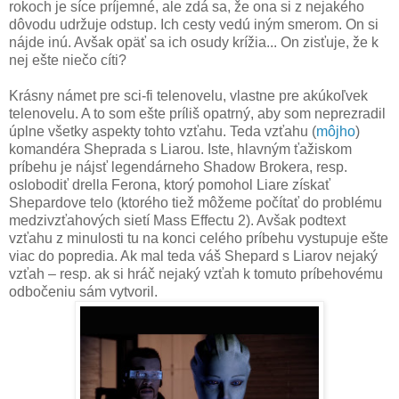
rokoch je síce príjemné, ale zdá sa, že ona si z nejakého
dôvodu udržuje odstup. Ich cesty vedú iným smerom. On si
nájde inú. Avšak opäť sa ich osudy krížia... On zisťuje, že k
nej ešte niečo cíti?
Krásny námet pre sci-fi telenovelu, vlastne pre akúkoľvek
telenovelu. A to som ešte príliš opatrný, aby som neprezradil
úplne všetky aspekty tohto vzťahu. Teda vzťahu (
môjho
)
komandéra Sheprada s Liarou. Iste, hlavným ťažiskom
príbehu je nájsť legendárneho Shadow Brokera, resp.
oslobodiť drella Ferona, ktorý pomohol Liare získať
Shepardove telo (ktorého tiež môžeme počítať do problému
medzivzťahových sietí Mass Effectu 2). Avšak podtext
vzťahu z minulosti tu na konci celého príbehu vystupuje ešte
viac do popredia. Ak mal teda váš Shepard s Liarov nejaký
vzťah – resp. ak si hráč nejaký vzťah k tomuto príbehovému
odbočeniu sám vytvoril.