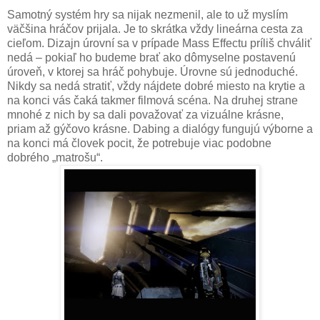
Samotný systém hry sa nijak nezmenil, ale to už myslím
väčšina hráčov prijala. Je to skrátka vždy lineárna cesta za
cieľom. Dizajn úrovní sa v prípade Mass Effectu príliš chváliť
nedá – pokiaľ ho budeme brať ako dômyselne postavenú
úroveň, v ktorej sa hráč pohybuje. Úrovne sú jednoduché.
Nikdy sa nedá stratiť, vždy nájdete dobré miesto na krytie a
na konci vás čaká takmer filmová scéna. Na druhej strane
mnohé z nich by sa dali považovať za vizuálne krásne,
priam až gýčovo krásne. Dabing a dialógy fungujú výborne a
na konci má človek pocit, že potrebuje viac podobne
dobrého „matrošu“.