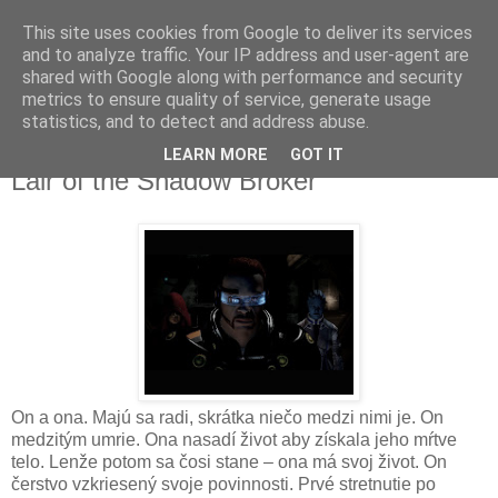
This site uses cookies from Google to deliver its services
and to analyze traffic. Your IP address and user-agent are
shared with Google along with performance and security
metrics to ensure quality of service, generate usage
▼
statistics, and to detect and address abuse.
LEARN MORE
GOT IT
štvrtok 9. septembra 2010
Lair of the Shadow Broker
On a ona. Majú sa radi, skrátka niečo medzi nimi je. On
medzitým umrie. Ona nasadí život aby získala jeho mŕtve
telo. Lenže potom sa čosi stane – ona má svoj život. On
čerstvo vzkriesený svoje povinnosti. Prvé stretnutie po