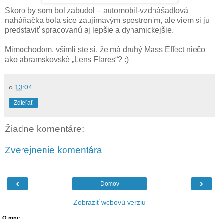
Skoro by som bol zabudol – automobil-vzdnášadlová
naháňačka bola síce zaujímavým spestrením, ale viem si ju
predstaviť spracovanú aj lepšie a dynamickejšie.
Mimochodom, všimli ste si, že má druhý Mass Effect niečo
ako abramskovské „Lens Flares“? :)
o
13:04
Zdieľať
Žiadne komentáre:
Zverejnenie komentára
‹
›
Domov
Zobraziť webovú verziu
O mne