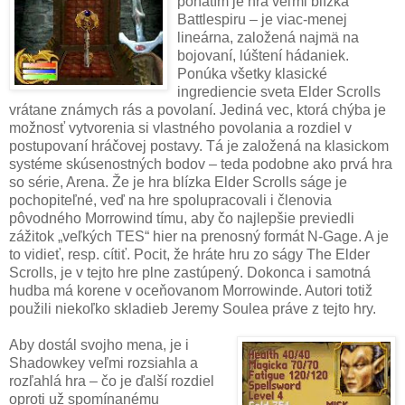
poňatím je hra veľmi blízka
Battlespiru – je viac-menej
lineárna, založená najmä na
bojovaní, lúštení hádaniek.
Ponúka všetky klasické
ingrediencie sveta Elder Scrolls
vrátane známych rás a povolaní. Jediná vec, ktorá chýba je
možnosť vytvorenia si vlastného povolania a rozdiel v
postupovaní hráčovej postavy. Tá je založená na klasickom
systéme skúsenostných bodov – teda podobne ako prvá hra
so série, Arena. Že je hra blízka Elder Scrolls ságe je
pochopiteľné, veď na hre spolupracovali i členovia
pôvodného Morrowind tímu, aby čo najlepšie previedli
zážitok „veľkých TES“ hier na prenosný formát N-Gage. A je
to vidieť, resp. cítiť. Pocit, že hráte hru zo ságy The Elder
Scrolls, je v tejto hre plne zastúpený. Dokonca i samotná
hudba má korene v oceňovanom Morrowinde. Autori totiž
použili niekoľko skladieb Jeremy Soulea práve z tejto hry.
Aby dostál svojho mena, je i
Shadowkey veľmi rozsiahla a
rozľahlá hra – čo je ďalší rozdiel
oproti už spomínanému