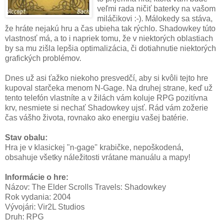
veľmi rada ničiť baterky na vašom
miláčikovi :-). Málokedy sa stáva,
že hráte nejakú hru a čas ubieha tak rýchlo. Shadowkey túto
vlastnosť má, a to i napriek tomu, že v niektorých oblastiach
by sa mu zišla lepšia optimalizácia, či dotiahnutie niektorých
grafických problémov.
Dnes už asi ťažko niekoho presvedčí, aby si kvôli tejto hre
kupoval starčeka menom N-Gage. Na druhej strane, keď už
tento telefón vlastníte a v žilách vám koluje RPG pozitívna
krv, nesmiete si nechať Shadowkey ujsť. Rád vám zožerie
čas vášho života, rovnako ako energiu vašej batérie.
Stav obalu:
Hra je v klasickej "n-gage" krabičke, nepoškodená,
obsahuje všetky náležitosti vrátane manuálu a mapy!
Informácie o hre:
Názov: The Elder Scrolls Travels: Shadowkey
Rok vydania: 2004
Vývojári: Vir2L Studios
Druh: RPG