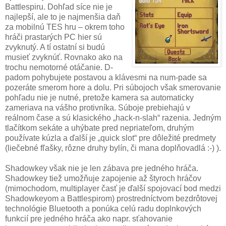
Battlespiru. Dohľad síce nie je
najlepší, ale to je najmenšia daň
za mobilnú TES hru – okrem toho
hráči prastarých PC hier sú
zvyknutý. A tí ostatní si budú
musieť zvyknúť. Rovnako ako na
trochu nemotorné otáčanie. D-
padom pohybujete postavou a klávesmi na num-pade sa
pozeráte smerom hore a dolu. Pri súbojoch však smerovanie
pohľadu nie je nutné, pretože kamera sa automaticky
zameriava na vášho protivníka. Súboje prebiehajú v
reálnom čase a sú klasického „hack-n-slah“ razenia. Jedným
tlačítkom sekáte a uhýbate pred nepriateľom, druhým
používate kúzla a ďalší je „quick slot“ pre dôležité predmety
(liečebné fľašky, rôzne druhy bylín, či mana doplňovadlá :-) ).
Shadowkey však nie je len zábava pre jedného hráča.
Shadowkey tiež umožňuje zapojenie až štyroch hráčov
(mimochodom, multiplayer časť je ďalší spojovací bod medzi
Shadowkeyom a Battlespirom) prostredníctvom bezdrôtovej
technológie Bluetooth a ponúka celú radu doplnkových
funkcií pre jedného hráča ako napr. sťahovanie