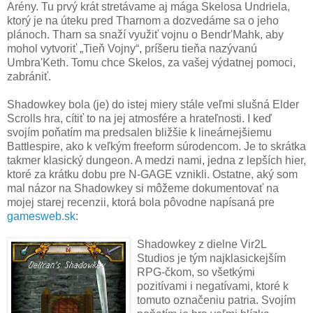
Arény. Tu prvý krát stretávame aj mága Skelosa Undriela,
ktorý je na úteku pred Tharnom a dozvedáme sa o jeho
plánoch. Tharn sa snaží využiť vojnu o Bendr'Mahk, aby
mohol vytvoriť „Tieň Vojny“, príšeru tieňa nazývanú
Umbra'Keth. Tomu chce Skelos, za vašej výdatnej pomoci,
zabrániť.
Shadowkey bola (je) do istej miery stále veľmi slušná Elder
Scrolls hra, cítiť to na jej atmosfére a hrateľnosti. I keď
svojím poňatím ma predsalen bližšie k lineárnejšiemu
Battlespire, ako k veľkým freeform súrodencom. Je to skrátka
takmer klasický dungeon. A medzi nami, jedna z lepších hier,
ktoré za krátku dobu pre N-GAGE vznikli. Ostatne, aký som
mal názor na Shadowkey si môžeme dokumentovať na
mojej starej recenzii, ktorá bola pôvodne napísaná pre
gamesweb.sk
:
Shadowkey z dielne Vir2L
Studios je tým najklasickejším
RPG-čkom, so všetkými
pozitívami i negatívami, ktoré k
tomuto označeniu patria. Svojím