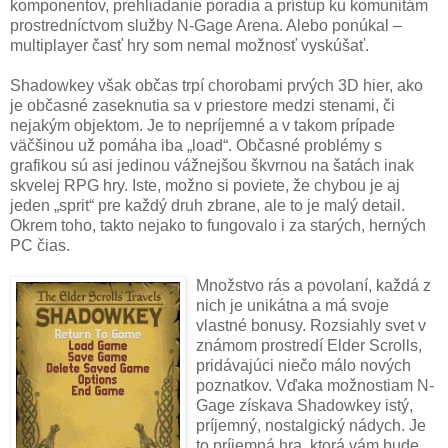
komponentov, prehliadanie poradia a prístup ku komunitám
prostredníctvom služby N-Gage Arena. Alebo ponúkal –
multiplayer časť hry som nemal možnosť vyskúšať.
Shadowkey však občas trpí chorobami prvých 3D hier, ako
je občasné zaseknutia sa v priestore medzi stenami, či
nejakým objektom. Je to nepríjemné a v takom prípade
väčšinou už pomáha iba „load“. Občasné problémy s
grafikou sú asi jedinou vážnejšou škvrnou na šatách inak
skvelej RPG hry. Iste, možno si poviete, že chybou je aj
jeden „sprit“ pre každý druh zbrane, ale to je malý detail.
Okrem toho, takto nejako to fungovalo i za starých, herných
PC čias.
Množstvo rás a povolaní, každá z
nich je unikátna a má svoje
vlastné bonusy. Rozsiahly svet v
známom prostredí Elder Scrolls,
pridávajúci niečo málo nových
poznatkov. Vďaka možnostiam N-
Gage získava Shadowkey istý,
príjemný, nostalgický nádych. Je
to príjemná hra, ktorá vám bude