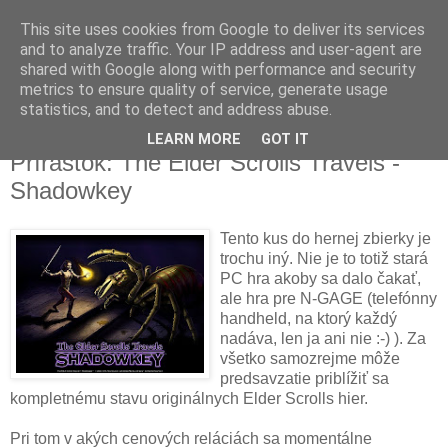
This site uses cookies from Google to deliver its services
and to analyze traffic. Your IP address and user-agent are
shared with Google along with performance and security
metrics to ensure quality of service, generate usage
▼
statistics, and to detect and address abuse.
LEARN MORE
GOT IT
streda 21. apríla 2010
Prírastok: The Elder Scrolls Travels -
Shadowkey
Tento kus do hernej zbierky je
trochu iný. Nie je to totiž stará
PC hra akoby sa dalo čakať,
ale hra pre N-GAGE (telefónny
handheld, na ktorý každý
nadáva, len ja ani nie :-) ). Za
všetko samozrejme môže
predsavzatie priblížiť sa
kompletnému stavu originálnych Elder Scrolls hier.
Pri tom v akých cenových reláciách sa momentálne