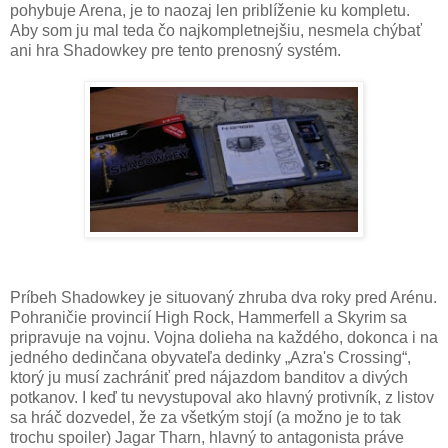
pohybuje Arena, je to naozaj len priblíženie ku kompletu.
Aby som ju mal teda čo najkompletnejšiu, nesmela chýbať
ani hra Shadowkey pre tento prenosný systém.
Príbeh Shadowkey je situovaný zhruba dva roky pred Arénu.
Pohraničie provincií High Rock, Hammerfell a Skyrim sa
pripravuje na vojnu. Vojna dolieha na každého, dokonca i na
jedného dedinčana obyvateľa dedinky „Azra's Crossing“,
ktorý ju musí zachrániť pred nájazdom banditov a divých
potkanov. I keď tu nevystupoval ako hlavný protivník, z listov
sa hráč dozvedel, že za všetkým stojí (a možno je to tak
trochu spoiler) Jagar Tharn, hlavný to antagonista práve