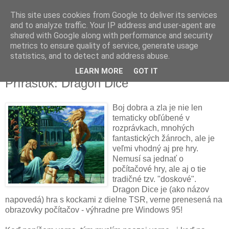
This site uses cookies from Google to deliver its services
and to analyze traffic. Your IP address and user-agent are
shared with Google along with performance and security
metrics to ensure quality of service, generate usage
▼
statistics, and to detect and address abuse.
LEARN MORE
GOT IT
streda 10. marca 2010
Prírastok: Dragon Dice
Boj dobra a zla je nie len
tematicky obľúbené v
rozprávkach, mnohých
fantastických žánroch, ale je
veľmi vhodný aj pre hry.
Nemusí sa jednať o
počítačové hry, ale aj o tie
tradičné tzv. "doskové".
Dragon Dice je (ako názov
napovedá) hra s kockami z dielne TSR, verne prenesená na
obrazovky počítačov - výhradne pre Windows 95!