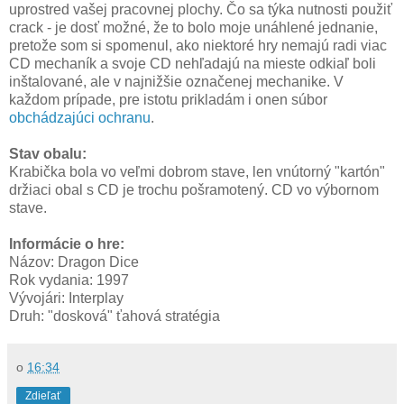
uprostred vašej pracovnej plochy. Čo sa týka nutnosti použiť
crack - je dosť možné, že to bolo moje unáhlené jednanie,
pretože som si spomenul, ako niektoré hry nemajú radi viac
CD mechaník a svoje CD nehľadajú na mieste odkiaľ boli
inštalované, ale v najnižšie označenej mechanike. V
každom prípade, pre istotu prikladám i onen súbor
obchádzajúci ochranu
.
Stav obalu:
Krabička bola vo veľmi dobrom stave, len vnútorný "kartón"
držiaci obal s CD je trochu pošramotený. CD vo výbornom
stave.
Informácie o hre:
Názov: Dragon Dice
Rok vydania: 1997
Vývojári: Interplay
Druh: "dosková" ťahová stratégia
o
16:34
Zdieľať