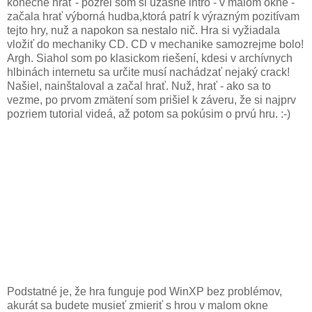
konečne hrať - pozrel som si úžasné intro - v malom okne -
začala hrať výborná hudba,ktorá patrí k výrazným pozitívam
tejto hry, nuž a napokon sa nestalo nič. Hra si vyžiadala
vložiť do mechaniky CD. CD v mechanike samozrejme bolo!
Argh. Siahol som po klasickom riešení, kdesi v archívnych
hlbinách internetu sa určite musí nachádzať nejaký crack!
Našiel, nainštaloval a začal hrať. Nuž, hrať - ako sa to
vezme, po prvom zmätení som prišiel k záveru, že si najprv
pozriem tutorial videá, až potom sa pokúsim o prvú hru. :-)
Podstatné je, že hra funguje pod WinXP bez problémov,
akurát sa budete musieť zmieriť s hrou v malom okne