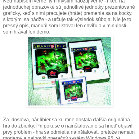
Keď napíšem verne, tým myslím naozaj verne - i keď na
jednoduchej obrazovke sú jednotlivé jednotky prezentované
graficky, keď s nimi pracujete (hráte) premenia sa na kocky,
s ktorými sa hádže - a určuje tak výsledok súboja. Nie je to
presný opis, manuál som listoval len chvíľu a v minulosti
som hrával len demo.
Za, doslova, pár libier sa ku mne dostala ďalšia originálna
hra do zbierky. Pri pokuse o nainštalovanie sa hneď objavil
prvý problém - hra sa odmietla nainštalovať, pretože nemám
moderný a najnovší operačný systém Windows 95. :-)