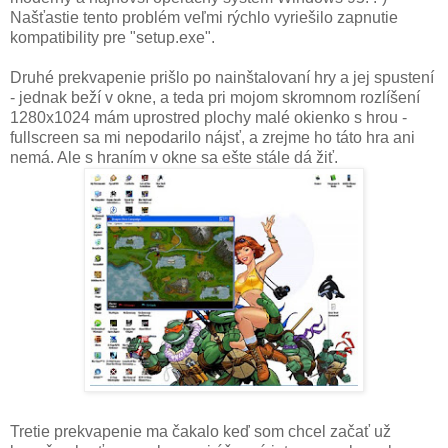
Našťastie tento problém veľmi rýchlo vyriešilo zapnutie
kompatibility pre "setup.exe".
Druhé prekvapenie prišlo po nainštalovaní hry a jej spustení
- jednak beží v okne, a teda pri mojom skromnom rozlíšení
1280x1024 mám uprostred plochy malé okienko s hrou -
fullscreen sa mi nepodarilo nájsť, a zrejme ho táto hra ani
nemá. Ale s hraním v okne sa ešte stále dá žiť.
Tretie prekvapenie ma čakalo keď som chcel začať už