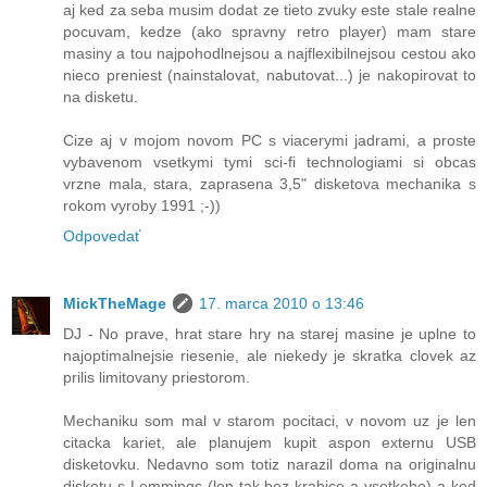
aj ked za seba musim dodat ze tieto zvuky este stale realne
pocuvam, kedze (ako spravny retro player) mam stare
masiny a tou najpohodlnejsou a najflexibilnejsou cestou ako
nieco preniest (nainstalovat, nabutovat...) je nakopirovat to
na disketu.
Cize aj v mojom novom PC s viacerymi jadrami, a proste
vybavenom vsetkymi tymi sci-fi technologiami si obcas
vrzne mala, stara, zaprasena 3,5" disketova mechanika s
rokom vyroby 1991 ;-))
Odpovedať
MickTheMage
17. marca 2010 o 13:46
DJ - No prave, hrat stare hry na starej masine je uplne to
najoptimalnejsie riesenie, ale niekedy je skratka clovek az
prilis limitovany priestorom.
Mechaniku som mal v starom pocitaci, v novom uz je len
citacka kariet, ale planujem kupit aspon externu USB
disketovku. Nedavno som totiz narazil doma na originalnu
disketu s Lemmings (len tak bez krabice a vsetkeho) a ked