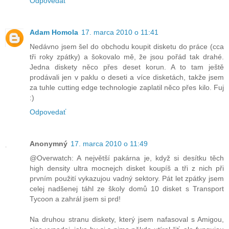
Odpovedať
Adam Homola
17. marca 2010 o 11:41
Nedávno jsem šel do obchodu koupit disketu do práce (cca
tři roky zpátky) a šokovalo mě, že jsou pořád tak drahé.
Jedna diskety něco přes deset korun. A to tam ještě
prodávali jen v paklu o deseti a více disketách, takže jsem
za tuhle cutting edge technologie zaplatil něco přes kilo. Fuj
:)
Odpovedať
Anonymný
17. marca 2010 o 11:49
@Overwatch: A největší pakárna je, když si desítku těch
high density ultra mocnejch disket koupíš a tři z nich při
prvním použití vykazujou vadný sektory. Pát let zpátky jsem
celej nadšenej táhl ze školy domů 10 disket s Transport
Tycoon a zahrál jsem si prd!
Na druhou stranu diskety, který jsem nafasoval s Amigou,