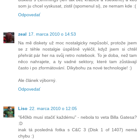
som ju chcel vyskusat, zistil (spomenul si), ze nemam kde :(
Odpovedať
zeal
17. marca 2010 o 14:53
Na mě diskety už moc nostalgicky nepůsobí, protože jsem
se z téhle nostalgie úspěšně vyléčil, když jsem si chtěl
přehrát pár her na svůj retro notebook. To je doba, než tam
něco nahrajete, a ty vadné sektory, které tam zůstávají
často i po zformátování. Díkybohu za nové technologie! :)
Ale článek výborný.
Odpovedať
Liso
22. marca 2010 o 12:05
"640kb musí stačiť každému" - nebola to veta Billa Gatesa?
:D
inak tá posledná fotka s C&C 3 (Disk 1 of 1407) nemá
chybu :)