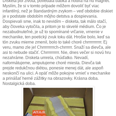
Disketa pol života, povedala babka a hodila na ňu magnet.
Myslím, že si v tomto prípade môžem dovoliť byť viac
infantilný, než je štandardným zvykom – veď obdobie diskiet
je v podstate obdobím môjho detstva a dospievania.
Dospievali sme, inak to nevidím – disketa, tak málo stačí,
aby človeka vytočila, a pritom je to skvelé médium. Čo je
nezabudnuteľné, je už to spomínané vrčanie, vrnenie v
mechanike, ten poetický zvuk toku dát. Hrošie bolo, keď sa
tón zvuku mierne zmenil, bolo to také choré chrrrrrrrrrrr. Ej
veru, mamo zle je! Chrrrrrrrrrch-chrrrrrr. Snaží sa dievča, ale
asi to nebude stačiť. Chrrrrrrrrrr. Nie, dnes večer si novú hru
nezahráme. Disketa umrela, chúďatko. Nevadí,
naformátujeme, amputujeme choré miesta. Dievča tak
prejde redukčnou diétou, ponesie menej dát, ale aspoň
neskončí na ulici. A opäť môže pokojne vrnieť v mechanike
a prinášať herné zážitky na obrazovky. Krásna doba.
Nostalgická doba.