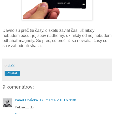
Dávno sú preč tie časy, disketu zavial čas, už nikdy
nebudem počuť jej spev nádherný, už nikdy od nej nebudem
odháňať magnety. Sú preč, sú preč už sa nevrátia, časy čo
sa v zabudnutí stratia.
o
9:27
Zdieľať
9 komentárov:
Pavel Polívka
17. marca 2010 o 9:38
Pěkné.... :D