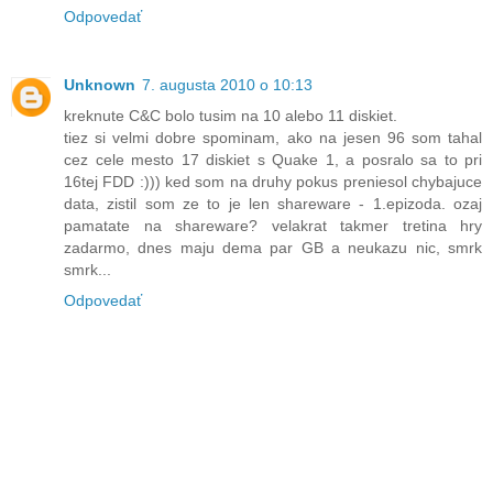
Odpovedať
Unknown
7. augusta 2010 o 10:13
kreknute C&C bolo tusim na 10 alebo 11 diskiet.
tiez si velmi dobre spominam, ako na jesen 96 som tahal
cez cele mesto 17 diskiet s Quake 1, a posralo sa to pri
16tej FDD :))) ked som na druhy pokus preniesol chybajuce
data, zistil som ze to je len shareware - 1.epizoda. ozaj
pamatate na shareware? velakrat takmer tretina hry
zadarmo, dnes maju dema par GB a neukazu nic, smrk
smrk...
Odpovedať