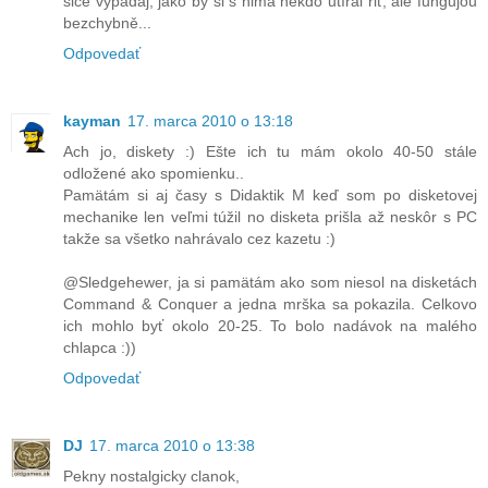
sice vypadaj, jako by si s nima někdo utíral řiť, ale fungujou
bezchybně...
Odpovedať
kayman
17. marca 2010 o 13:18
Ach jo, diskety :) Ešte ich tu mám okolo 40-50 stále
odložené ako spomienku..
Pamätám si aj časy s Didaktik M keď som po disketovej
mechanike len veľmi túžil no disketa prišla až neskôr s PC
takže sa všetko nahrávalo cez kazetu :)
@Sledgehewer, ja si pamätám ako som niesol na disketách
Command & Conquer a jedna mrška sa pokazila. Celkovo
ich mohlo byť okolo 20-25. To bolo nadávok na malého
chlapca :))
Odpovedať
DJ
17. marca 2010 o 13:38
Pekny nostalgicky clanok,