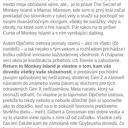
medzi moje obľúbené série, ale... je to práve The Secret of
Monkey Island a Maniac Mansion, kde som si prvý krát začal
prekladať (so slovníkom v ruke) vety a snažil sa pochopiť so
svojim dvanásťročným mozgom, všetky tie narážky, vtipy a
obraty, na ktoré som v hre narazil. Pár rokov na to prišiel
Curse of Monkey Island a s ním vynikajúci dabing.
Autori Opičieho ostrova pomaly starnú – ako mi všetci (čo
narobíš) – a tak nejako s tým vekom a rozhľadom prichádza i
trošku odlišné vnímanie každodennej všednosti. A chápanie
vecí akou je konštrukcia príbehov, ich šírenie a zabúdanie.
Return to Monkey Island je vlastne o tom, kam vás
dovedú všetky vaše skúsenosti
, o predávaní pochodní
(svojim spôsobom) tej nešťastnej, stratenej Gen Z a zároveň
návratom do známeho sveta (okom aj sluchom) pre tých
odrastených Gen X nešťastníkov. Meta naratív, ktorý sa
nesnaží odhaliť, čo vlastne je to tajomstvo Opičieho ostrova,
pretože to nikdy nebolo a nebude dôležité (len si spomeňte
ako to dopadlo, keď sa o to pokúsili tvorcovia prekliateho
štvrtého dielu – meh). Gilbert a Grossman toto dobre vedia a
vy to vlastne viete spolu s nimi už od začiatku. Vlastne celý
čas len čakáte kam tie zamotané nite Guybrusha dovedú, čo