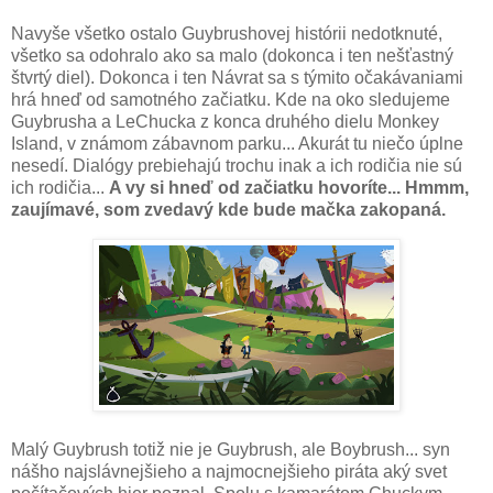
Navyše všetko ostalo Guybrushovej histórii nedotknuté,
všetko sa odohralo ako sa malo (dokonca i ten nešťastný
štvrtý diel). Dokonca i ten Návrat sa s týmito očakávaniami
hrá hneď od samotného začiatku. Kde na oko sledujeme
Guybrusha a LeChucka z konca druhého dielu Monkey
Island, v známom zábavnom parku... Akurát tu niečo úplne
nesedí. Dialógy prebiehajú trochu inak a ich rodičia nie sú
ich rodičia...
A vy si hneď od začiatku hovoríte... Hmmm,
zaujímavé, som zvedavý kde bude mačka zakopaná.
Malý Guybrush totiž nie je Guybrush, ale Boybrush... syn
nášho najslávnejšieho a najmocnejšieho piráta aký svet