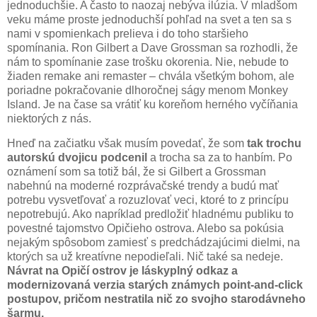
jednoduchšie. A často to naozaj nebýva ilúzia. V mladšom
veku máme proste jednoduchší pohľad na svet a ten sa s
nami v spomienkach prelieva i do toho staršieho
spomínania. Ron Gilbert a Dave Grossman sa rozhodli, že
nám to spomínanie zase trošku okorenia. Nie, nebude to
žiaden remake ani remaster – chvála všetkým bohom, ale
poriadne pokračovanie dlhoročnej ságy menom Monkey
Island. Je na čase sa vrátiť ku koreňom herného vyčíňania
niektorých z nás.
Hneď na začiatku však musím povedať, že som
tak trochu
autorskú dvojicu podcenil
a trocha sa za to hanbím. Po
oznámení som sa totiž bál, že si Gilbert a Grossman
nabehnú na moderné rozprávačské trendy a budú mať
potrebu vysvetľovať a rozuzlovať veci, ktoré to z princípu
nepotrebujú. Ako napríklad predložiť hladnému publiku to
povestné tajomstvo Opičieho ostrova. Alebo sa pokúsia
nejakým spôsobom zamiesť s predchádzajúcimi dielmi, na
ktorých sa už kreatívne nepodieľali. Nič také sa nedeje.
Návrat na Opičí ostrov je láskyplný odkaz a
modernizovaná verzia starých známych point-and-click
postupov, pričom nestratila nič zo svojho starodávneho
šarmu.