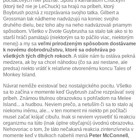
počítačových hier poznal. Spolu s kamarátom Chuckym
(ktorý tiež nie je LeChuck) sa hrajú na príbeh, ktorý
Boybrush pozná z rozprávania svojho tatka. Gilbert a
Grossman tak nádherne nadväzujú na koniec svojho
druhého dielu, bez toho aby na neho nadväzovali priamym
spôsobom. Všetko v živote Guybrusha sa stalo tak ako si to
starší hráči pamätajú (niektorým sa to páčilo viac, niektorým
menej) a my sa
veľmi prirodzeným spôsobom dostávame
k novému dobrodružstvu, ktoré sa odohráva po
všetkých tých dlhých rokoch
. A stále nám tu ostáva pekná
medzera, ak by sa chcel náhodou (čo sa asi nestane, ale
predsa) niekto vrátiť k relatívne otvorenému koncu Tales of
Monkey Island.
Návrat nemôže existovať bez nostalgického pocitu. Všetko
sa to začína v momente keď Guybrush začne rozprávať svoj
príbeh. Známou titulnou obrazovkou s pohľadom na Melee
Island... a hudbou. Neviem prečo, a netuším či sa to stalo aj
niekomu inému, ale... v ten moment mi niekto pri počítači
musel začať krájať cibuľu. Inak si neviem vysvetliť tú reakciu
organizmu na túto (inak úplne obyčajnú) úvodnú obrazovku.
Nehovoriac o tom, že táto nečakaná reakcia zintenzívnela v
momente keď v titulkoch nabehli mená
Peter McConnell,