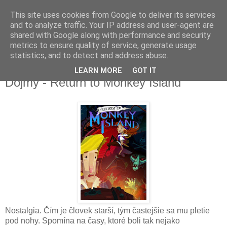
This site uses cookies from Google to deliver its services
and to analyze traffic. Your IP address and user-agent are
shared with Google along with performance and security
metrics to ensure quality of service, generate usage
▼
statistics, and to detect and address abuse.
LEARN MORE
GOT IT
utorok 1. novembra 2022
Dojmy - Return to Monkey Island
Nostalgia. Čím je človek starší, tým častejšie sa mu pletie
pod nohy. Spomína na časy, ktoré boli tak nejako