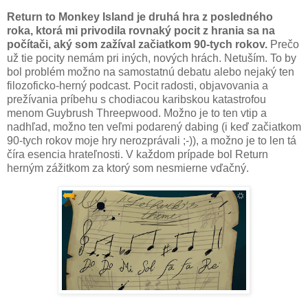
Return to Monkey Island je druhá hra z posledného
roka, ktorá mi privodila rovnaký pocit z hrania sa na
počítači, aký som zažíval začiatkom 90-tych rokov.
Prečo
už tie pocity nemám pri iných, nových hrách. Netuším. To by
bol problém možno na samostatnú debatu alebo nejaký ten
filozoficko-herný podcast. Pocit radosti, objavovania a
prežívania príbehu s chodiacou karibskou katastrofou
menom Guybrush Threepwood. Možno je to ten vtip a
nadhľad, možno ten veľmi podarený dabing (i keď začiatkom
90-tych rokov moje hry nerozprávali ;-)), a možno je to len tá
číra esencia hrateľnosti. V každom prípade bol Return
herným zážitkom za ktorý som nesmierne vďačný.