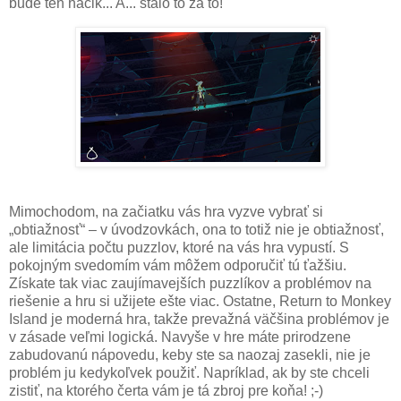
bude ten háčik... A... stálo to za to!
Mimochodom, na začiatku vás hra vyzve vybrať si
„obtiažnosť“ – v úvodzovkách, ona to totiž nie je obtiažnosť,
ale limitácia počtu puzzlov, ktoré na vás hra vypustí. S
pokojným svedomím vám môžem odporučiť tú ťažšiu.
Získate tak viac zaujímavejších puzzlíkov a problémov na
riešenie a hru si užijete ešte viac. Ostatne, Return to Monkey
Island je moderná hra, takže prevažná väčšina problémov je
v zásade veľmi logická. Navyše v hre máte prirodzene
zabudovanú nápovedu, keby ste sa naozaj zasekli, nie je
problém ju kedykoľvek použiť. Napríklad, ak by ste chceli
zistiť, na ktorého čerta vám je tá zbroj pre koňa! ;-)