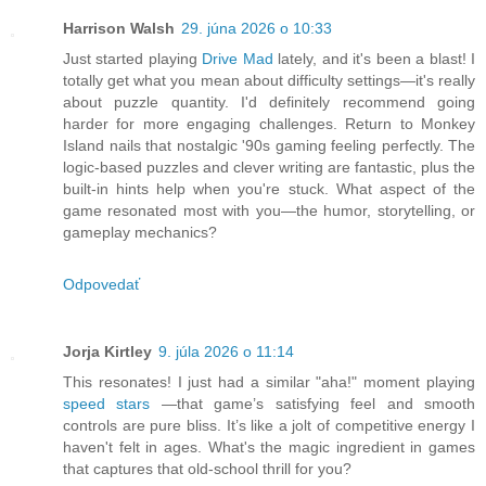
Harrison Walsh
29. júna 2026 o 10:33
Just started playing
Drive Mad
lately, and it's been a blast! I
totally get what you mean about difficulty settings—it's really
about puzzle quantity. I'd definitely recommend going
harder for more engaging challenges. Return to Monkey
Island nails that nostalgic '90s gaming feeling perfectly. The
logic-based puzzles and clever writing are fantastic, plus the
built-in hints help when you're stuck. What aspect of the
game resonated most with you—the humor, storytelling, or
gameplay mechanics?
Odpovedať
Jorja Kirtley
9. júla 2026 o 11:14
This resonates! I just had a similar "aha!" moment playing
speed stars
—that game’s satisfying feel and smooth
controls are pure bliss. It’s like a jolt of competitive energy I
haven't felt in ages. What's the magic ingredient in games
that captures that old-school thrill for you?