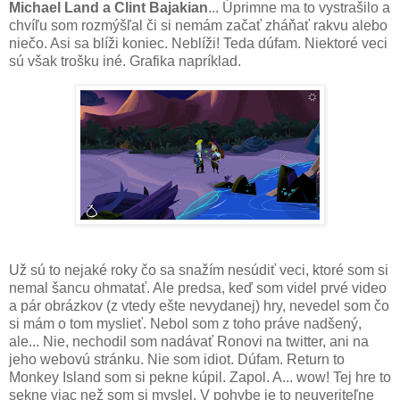
Michael Land a Clint Bajakian
... Úprimne ma to vystrašilo a
chvíľu som rozmýšľal či si nemám začať zháňať rakvu alebo
niečo. Asi sa blíži koniec. Neblíži! Teda dúfam. Niektoré veci
sú však trošku iné. Grafika napríklad.
Už sú to nejaké roky čo sa snažím nesúdiť veci, ktoré som si
nemal šancu ohmatať. Ale predsa, keď som videl prvé video
a pár obrázkov (z vtedy ešte nevydanej) hry, nevedel som čo
si mám o tom myslieť. Nebol som z toho práve nadšený,
ale... Nie, nechodil som nadávať Ronovi na twitter, ani na
jeho webovú stránku. Nie som idiot. Dúfam. Return to
Monkey Island som si pekne kúpil. Zapol. A... wow! Tej hre to
sekne viac než som si myslel. V pohybe je to neuveriteľne