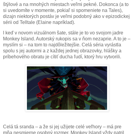
štýlové a na mnohých miestach veľmi pekné. Dokonca (a to
si uvedomíte v momente, pokiaľ si spomeniete na Tales),
dizajn niektorých postáv je veľmi podobný ako v epizodickej
sérii od Telltale (Elaine napríklad).
I keď v novom vizuálnom šate, stále je to vo svojom jadre
Monkey Island. Autorský rukopis sa v ňom nezaprie. A to je –
myslím si – na tom to najdôležitejšie. Celá séria vyrástla
spolu s jej autormi a z každej jednej obrazovky, hlášky a
príbehového obratu je cítiť ducha ľudí, ktorý hru vytvorili.
Celá tá sranda – a že si jej užijete celé veľhory – má pre
mňa nesmierne osobný rozmer. Monkey Island vždy patril