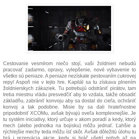
Cestovanie vesmírom niečo stojí, vaši žoldnieri nebudú
pracovať zadarmo, opravy, vylepšenie, nové vybavenie to
všetko sú peniaze. A peniaze nezískate pestovaním cukrovej
repy! Aspoň nie v tejto hre. Kapitál sa tu získava plnením
žoldnierskych zákaziek. Tu potrebujú odstrániť pirátov, tam
treba miestnu vládu presvedčiť aby to vzdala, takže obsadiť
základňu, zabrániť konvoju aby sa dostal do cieľa, ochrániť
konvoj a tak podobne. Misie by sa dali hrateľnostne
pripodobniť XCOMu, avšak bývajú oveľa komplexnejšie. Je
tu systém iniciatívy, ktorý určuje v akom poradí a kedy, ktorý
mech (alebo jednotka na bojisku) môžu jednať. Ľahšie a
rýchlejšie mechy teda môžu ísť skôr. Avšak dôležitú úlohu tu
hrá i rezervácia akcie, kedy si hráč ušetrí pohyb až na