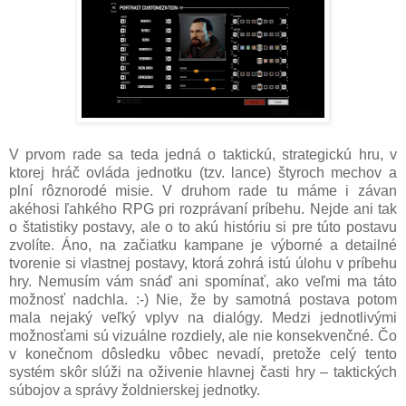
V prvom rade sa teda jedná o taktickú, strategickú hru, v
ktorej hráč ovláda jednotku (tzv. lance) štyroch mechov a
plní rôznorodé misie. V druhom rade tu máme i závan
akéhosi ľahkého RPG pri rozprávaní príbehu. Nejde ani tak
o štatistiky postavy, ale o to akú históriu si pre túto postavu
zvolíte. Áno, na začiatku kampane je výborné a detailné
tvorenie si vlastnej postavy, ktorá zohrá istú úlohu v príbehu
hry. Nemusím vám snáď ani spomínať, ako veľmi ma táto
možnosť nadchla. :-) Nie, že by samotná postava potom
mala nejaký veľký vplyv na dialógy. Medzi jednotlivými
možnosťami sú vizuálne rozdiely, ale nie konsekvenčné. Čo
v konečnom dôsledku vôbec nevadí, pretože celý tento
systém skôr slúži na oživenie hlavnej časti hry – taktických
súbojov a správy žoldnierskej jednotky.