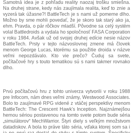
Samotná idea je z pohľadu reality naozaj trošku smiešna.
Na druhej strane, kedy nás zaujímala realita, keď to znie a
vyzerá tak úžasne?! BattleTech je s nami už pomerne dlho.
Možno by sme mohli povedať, že je skoro tak starý ako ja,
ehm. Pravda, o pár rôčkov mladší. Pôvodne sa celý systém
volal Battledroids a vydala ho spoločnosť FASA Corporation
v roku 1984. Avšak už od svojej druhej edície nesie názov
BattleTech. Prsty v tejto názvoslovnej zmene má človek
menom George Lucas, ktorému sa použitie droida v názve
veľmi nepozdávalo. Kto vie prečo? Čuduj sa svete,
počítačové hry s touto tematikou sú s nami takmer rovnako
dlho.
Prvú počítačovú hru z tohto univerza vytvorili v roku 1988
pre Infocom, nám dnes veľmi známy, Westwood Associates.
Bolo to zaujímavé RPG videné z vtáčej perspektívy menom
BattleTech: The Crescent Hawk's Inception. Najznámejšou
hernou sériou postavenou na tomto svete potom bude séria
„simulátorov“ MechWarrior. Štyri diely s veľkým množstvom
datadiskov. A bola to práve táto séria, vďaka ktorej som sa i
ja po prvý raz dostal do styku s týmto svetom. Špecificky