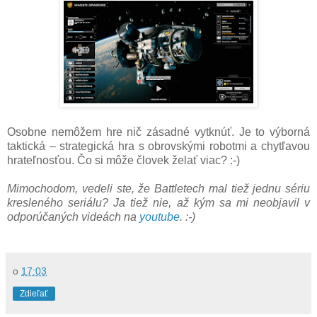
Osobne nemôžem hre nič zásadné vytknúť. Je to výborná
taktická – strategická hra s obrovskými robotmi a chytľavou
hrateľnosťou. Čo si môže človek želať viac? :-)
Mimochodom, vedeli ste, že Battletech mal tiež jednu sériu
kresleného seriálu? Ja tiež nie, až kým sa mi neobjavil v
odporúčaných videách na
youtube
. :-)
o
17:03
Zdieľať