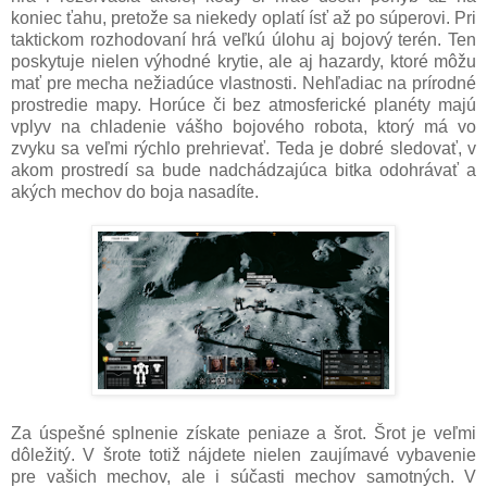
koniec ťahu, pretože sa niekedy oplatí ísť až po súperovi. Pri
taktickom rozhodovaní hrá veľkú úlohu aj bojový terén. Ten
poskytuje nielen výhodné krytie, ale aj hazardy, ktoré môžu
mať pre mecha nežiadúce vlastnosti. Nehľadiac na prírodné
prostredie mapy. Horúce či bez atmosferické planéty majú
vplyv na chladenie vášho bojového robota, ktorý má vo
zvyku sa veľmi rýchlo prehrievať. Teda je dobré sledovať, v
akom prostredí sa bude nadchádzajúca bitka odohrávať a
akých mechov do boja nasadíte.
Za úspešné splnenie získate peniaze a šrot. Šrot je veľmi
dôležitý. V šrote totiž nájdete nielen zaujímavé vybavenie
pre vašich mechov, ale i súčasti mechov samotných. V