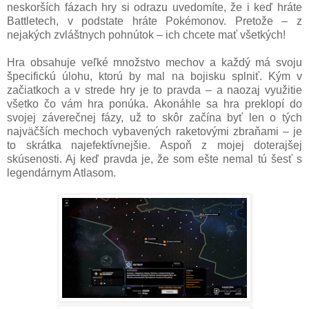
neskorších fázach hry si odrazu uvedomíte, že i keď hráte
Battletech, v podstate hráte Pokémonov. Pretože – z
nejakých zvláštnych pohnútok – ich chcete mať všetkých!
Hra obsahuje veľké množstvo mechov a každý má svoju
špecifickú úlohu, ktorú by mal na bojisku splniť. Kým v
začiatkoch a v strede hry je to pravda – a naozaj využitie
všetko čo vám hra ponúka. Akonáhle sa hra preklopí do
svojej záverečnej fázy, už to skôr začína byť len o tých
najväčších mechoch vybavených raketovými zbraňami – je
to skrátka najefektívnejšie. Aspoň z mojej doterajšej
skúsenosti. Aj keď pravda je, že som ešte nemal tú šesť s
legendárnym Atlasom.