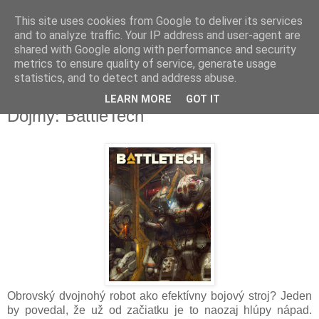
This site uses cookies from Google to deliver its services
and to analyze traffic. Your IP address and user-agent are
shared with Google along with performance and security
metrics to ensure quality of service, generate usage
▼
statistics, and to detect and address abuse.
LEARN MORE
GOT IT
pondelok 7. mája 2018
Dojmy: BattleTech
Obrovský dvojnohý robot ako efektívny bojový stroj? Jeden
by povedal, že už od začiatku je to naozaj hlúpy nápad.