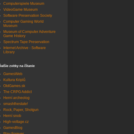
Computerspiele Museum
VideoGame Museum
Software Preservation Society
Computer Gaming World
Museum
Museum of Computer Adventure
Game History
Spectrum Tape Preservation
Internet Archive - Software
Library
Ďalšie zvitky na čítanie
GamesWeb
Kultura Kriplů
OldGames.sk
The CRPG Addict
Herní archeolog
smashthestate!
Rock, Paper, Shotgun
Herní snob
High-voltage.cz
GamesBlog
Play Forever