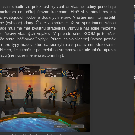
ri sa rozhodli, že príležitosť vytvoriť si vlastné rodiny ponechajú
backerom na určitej úrovne kampane. Hráč si v rámci hry má
 existujúcich rodov a dodaných erbov. Vlastne nám tu nastolili
é (vybrané) klany. Čo je v kontraste už so spomínanou sériou
de musíme mať kvalitnú strategickú vrstvu a následne môžeme
e úpravy vlastných vojakov. V prípade série XCOM je to však
ča tento „háčkovací“ vplyv. Pritom sa vo vlastnej úprave postáv
ál. Sú typy hráčov, ktorí sa radi vyhrajú s postavami, ktoré sú im
 Nielen, že tu máme potenciál na streamovanie, ale takáto úprava
bavu (nie nutne mienenú autormi hry).