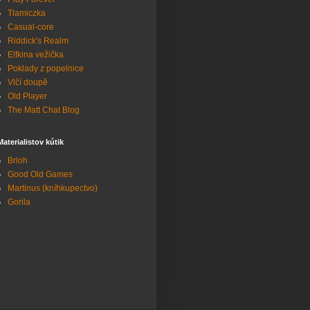
Tlamiczka
Casual-core
Riddick's Realm
Elfkina vežička
Poklady z popelnice
Vlčí doupě
Old Player
The Matt Chat Blog
Materialistov kútik
Brloh
Good Old Games
Martinus (kníhkupectvo)
Gorila