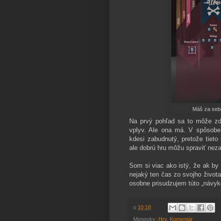
Máš za sebo
Na prvý pohľad sa to môže zd
vplyv. Ale ona má. V spôsobe
kdesi zabudnutý, pretože tieto
ale dobrú hru môžu spraviť nez
Som si viac ako istý, že ak by 
nejaký ten čas zo svojho života
osobne prisudzujem túto „návyk
o
10:18
Menovky:
Hry
,
Komentár