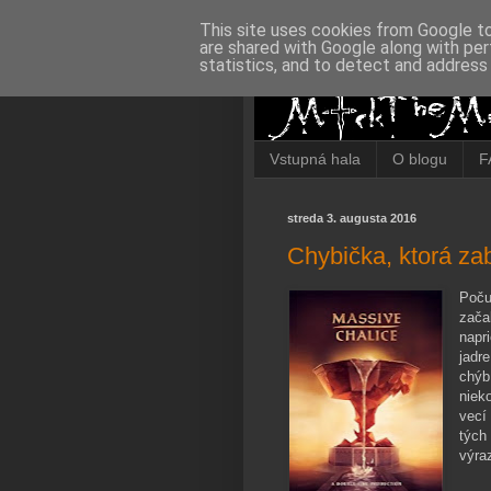
This site uses cookies from Google to 
are shared with Google along with per
statistics, and to detect and address
Vstupná hala
O blogu
F
streda 3. augusta 2016
Chybička, ktorá za
Poču
zača
napr
jadr
chýb
niek
vecí
tých
výra