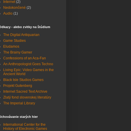
Internet
(2)
Nedokončené
(2)
Audio
(1)
Odkazy - alebo zvitky na štúdium
The Digital Antiquarian
Game Studies
Eludamos
The Brainy Gamer
Confessions of an Aca-Fan
An Anthropologist Goes Techno
Living Epic: Video Games in the
Ancient World
Black Isle Studios Games
Projekt Gutenberg
Internet Sacred Text Archive
Zlatý fond slovenskej literatúry
The Imperial Library
Uchovávanie starých hier
International Center for the
History of Electronic Games