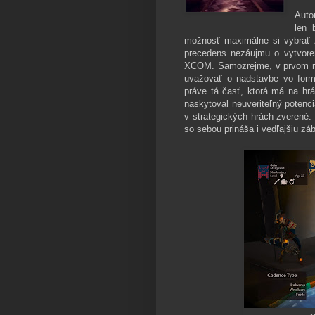
Auto
len 
možnosť maximálne si vybrať z
precedens nezáujmu o vytvoren
XCOM. Samozrejme, v prvom ra
uvažovať o nadstavbe vo form
práve tá časť, ktorá má na hrá
naskytoval neuveriteľný potenci
v strategických hrách zverené.
so sebou prináša i vedľajšiu zá