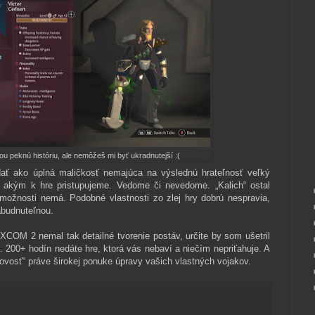
u peknú históriu, ale nemôžeš mi byť ukradnutejší :(
ať ako úplná maličkosť nemajúca na výslednú hrateľnosť veľký
 akým k hre pristupujeme. Vedome či nevedome. „Kalich“ ostal
 možnosti nemá. Podobné vlastnosti zo zlej hry dobrú nespravia,
abudnuteľnou.
XCOM 2 nemal tak detailné tvorenie postáv, určite by som ušetril
. 200+ hodín nedáte hre, ktorá vás nebaví a niečím nepriťahuje. A
ovosť“ práve širokej ponuke úpravy vašich vlastných vojakov.