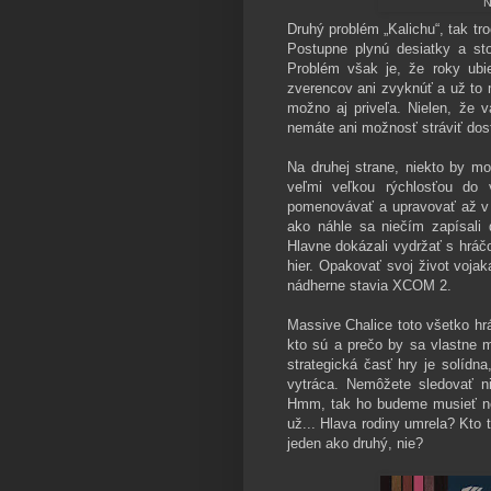
N
Druhý problém „Kalichu“, tak tr
Postupne plynú desiatky a sto
Problém však je, že roky ubie
zverencov ani zvyknúť a už to m
možno aj priveľa. Nielen, že v
nemáte ani možnosť stráviť do
Na druhej strane, niekto by m
veľmi veľkou rýchlosťou do 
pomenovávať a upravovať až v m
ako náhle sa niečím zapísali d
Hlavne dokázali vydržať s hráč
hier. Opakovať svoj život voja
nádherne stavia XCOM 2.
Massive Chalice toto všetko hr
kto sú a prečo by sa vlastne 
strategická časť hry je solídn
vytráca. Nemôžete sledovať ni
Hmm, tak ho budeme musieť nej
už... Hlava rodiny umrela? Kto 
jeden ako druhý, nie?