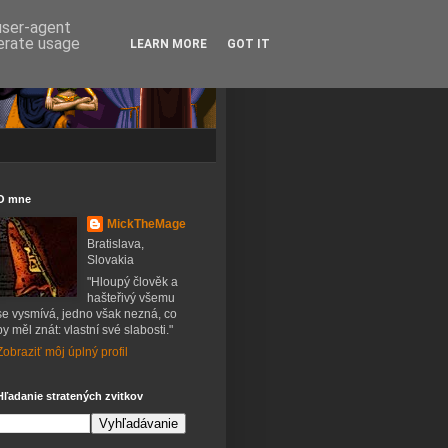
 user-agent
nerate usage
LEARN MORE
GOT IT
O mne
MickTheMage
Bratislava,
Slovakia
"Hloupý člověk a
hašteřivý všemu
se vysmívá, jedno však nezná, co
by měl znát: vlastní své slabosti."
Zobraziť môj úplný profil
Hľadanie stratených zvitkov