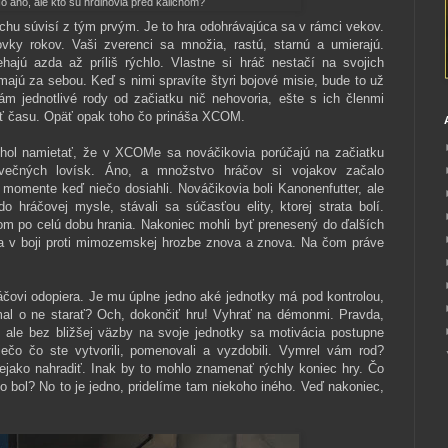
o ano, ale kto sú hrdinovia pred kalichom?
ochu súvisí z tým prvým. Je to hra odohrávajúca sa v rámci vekov.
vky rokov. Vaši zverenci sa množia, rastú, starnú a umierajú.
hajú azda až príliš rýchlo. Vlastne si hráč nestačí na svojich
ajú za sebou. Keď s nimi spravíte štyri bojové misie, bude to už
ám jednotlivé rody od začiatku nič nehovoria, ešte s ich členmi
sť času. Opäť opak toho čo prináša XCOM.
ohol namietať, že v XCOMe sa nováčikovia porúčajú na začiatku
večných lovísk. Áno, a množstvo hráčov si vojakov začalo
omente keď niečo dosiahli. Nováčikovia boli Kanonenfutter, ale
o hráčovej mysle, stávali sa súčasťou elity, ktorej strata bolí.
om po celú dobu hrania. Nakoniec mohli byť prenesený do ďalších
ka v boji proti mimozemskej hrozbe znova a znova. Na čom práve
áčovi odopiera. Je mu úplne jedno aké jednotky má pod kontrolou,
mal o ne starať? Och, dokončiť hru! Vyhrať na démonmi. Pravda,
a, ale bez bližšej väzby na svoje jednotky sa motivácia postupne
ečo čo ste vytvorili, pomenovali a vyzdobili. Vymrel vám rod?
ako nahradiť. Inak by to mohlo znamenať rýchly koniec hry. Čo
to bol? No to je jedno, pridelíme tam niekoho iného. Veď nakoniec,