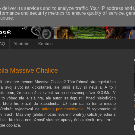
deliver its services and to analyze traffic. Your IP address and
formance and security metrics to ensure quality of service, ge
 abuse.
AQ
Youtube
Kontakt
bila Massive Chalice
li ste o hre menom Massive Chalice? Táto ťahová strategická hra
la svoj život na kickstarteri, ale príliš slávy si neužila. A to i
iek tomu, že sa snažila zviesť sa na obnovenej sláve XCOMu. V
e to vôbec nie je zlá hra, ale autori sa dopustili hneď niekoľkých
, ktoré hru zrazili do zabudnutia. Už som sa na tomto mieste
oľkokrát vyjadroval na
adresu pomenovávania
, či vytvárania si
 v hrách. Masívny (alebo možno lepšie mohutný) kalich je jedna z
 hier, ktorá na nemožnosť vlastnej úpravy čohokoľvek, myslím si,
zne dopláca.