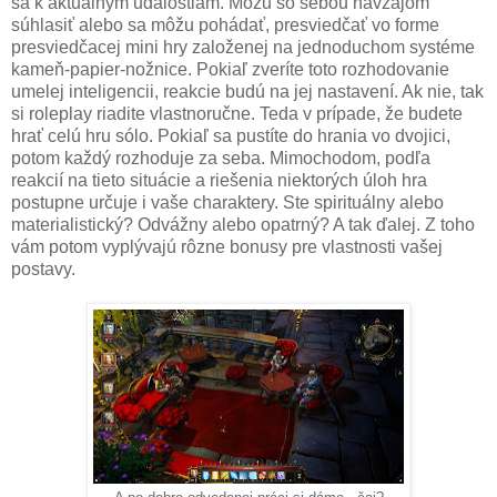
sa k aktuálnym udalostiam. Môžu so sebou navzájom
súhlasiť alebo sa môžu pohádať, presviedčať vo forme
presviedčacej mini hry založenej na jednoduchom systéme
kameň-papier-nožnice. Pokiaľ zveríte toto rozhodovanie
umelej inteligencii, reakcie budú na jej nastavení. Ak nie, tak
si roleplay riadite vlastnoručne. Teda v prípade, že budete
hrať celú hru sólo. Pokiaľ sa pustíte do hrania vo dvojici,
potom každý rozhoduje za seba. Mimochodom, podľa
reakcií na tieto situácie a riešenia niektorých úloh hra
postupne určuje i vaše charaktery. Ste spirituálny alebo
materialistický? Odvážny alebo opatrný? A tak ďalej. Z toho
vám potom vyplývajú rôzne bonusy pre vlastnosti vašej
postavy.