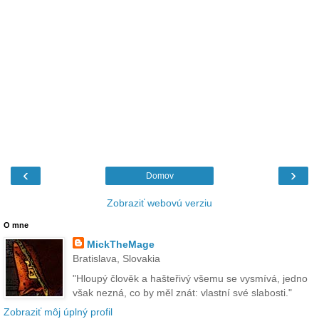
‹
›
Domov
Zobraziť webovú verziu
O mne
MickTheMage
Bratislava, Slovakia
"Hloupý člověk a hašteřivý všemu se vysmívá, jedno
však nezná, co by měl znát: vlastní své slabosti."
Zobraziť môj úplný profil