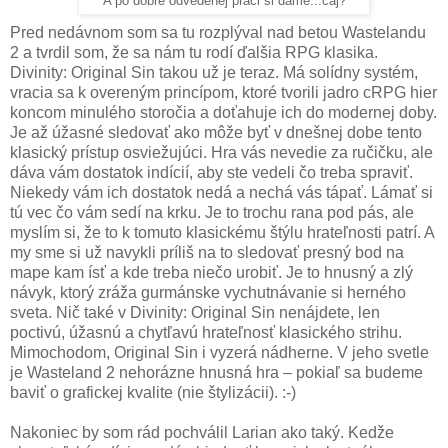
A po dobre odvedenej práci si dáme...čaj?
Pred nedávnom som sa tu rozplýval nad betou Wastelandu
2 a tvrdil som, že sa nám tu rodí ďalšia RPG klasika.
Divinity: Original Sin takou už je teraz. Má solídny systém,
vracia sa k overeným princípom, ktoré tvorili jadro cRPG hier
koncom minulého storočia a doťahuje ich do modernej doby.
Je až úžasné sledovať ako môže byť v dnešnej dobe tento
klasický prístup osviežujúci. Hra vás nevedie za ručičku, ale
dáva vám dostatok indícií, aby ste vedeli čo treba spraviť.
Niekedy vám ich dostatok nedá a nechá vás tápať. Lámať si
tú vec čo vám sedí na krku. Je to trochu rana pod pás, ale
myslím si, že to k tomuto klasickému štýlu hrateľnosti patrí. A
my sme si už navykli príliš na to sledovať presný bod na
mape kam ísť a kde treba niečo urobiť. Je to hnusný a zlý
návyk, ktorý zráža gurmánske vychutnávanie si herného
sveta. Nič také v Divinity: Original Sin nenájdete, len
poctivú, úžasnú a chytľavú hrateľnosť klasického strihu.
Mimochodom, Original Sin i vyzerá nádherne. V jeho svetle
je Wasteland 2 nehorázne hnusná hra – pokiaľ sa budeme
baviť o grafickej kvalite (nie štylizácii). :-)
Nakoniec by som rád pochválil Larian ako taký. Kedže