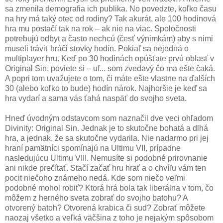
sa zmenila demografia ich publika. No povedzte, koľko času
na hry má taký otec od rodiny? Tak akurát, ale 100 hodinová
hra mu postačí tak na rok – ak nie na viac. Spoločnosti
potrebujú odbyt a často nechcú (česť výnimkám) aby s nimi
museli tráviť hráči stovky hodín. Pokiaľ sa nejedná o
multiplayer hru. Keď po 30 hodinách opúšťate prvú oblasť v
Original Sin, poviete si – uf... som zvedavý čo ma ešte čaká.
A popri tom uvažujete o tom, či máte ešte vlastne na ďalších
30 (alebo koľko to bude) hodín nárok. Najhoršie je keď sa
hra vydarí a sama vás ťahá naspäť do svojho sveta.
Hneď úvodným odstavcom som naznačil dve veci ohľadom
Divinity: Original Sin. Jednak je to skutočne bohatá a dlhá
hra, a jednak, že sa skutočne vydarila. Nie nadarmo pri jej
hraní pamätníci spomínajú na Ultimu VII, prípadne
nasledujúcu Ultimu VIII. Nemusíte si podobné prirovnanie
ani nikde prečítať. Stačí začať hru hrať a o chvíľu vám ten
pocit niečoho známeho nedá. Kde som niečo veľmi
podobné mohol robiť? Ktorá hrá bola tak liberálna v tom, čo
môžem z herného sveta zobrať do svojho batohu? A
otvorený batoh? Otvorená krabica či sud? Zobrať môžete
naozaj všetko a veľká väčšina z toho je nejakým spôsobom