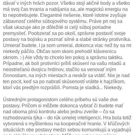
dávať v iných hrách pozor. Všetko stojí akčné body a všetko
má svoj čas trvania a nabíjania sa, ale magickú energiu na
to nepotrebujete. Elegantné riešenie, ktoré istotne zvyšuje
zábavnosť celého súbojového systému. Práve pri nej sa
však ukazuje ako je dôležité si celý súboj poriadne
premyslieť. Poobzerať sa po okolí, správne postaviť svoje
postavy na bojisku a poznať silné a slabé stránky protivníka.
Umierať budete. I ja som umieral, dokonca viac než by sa mi
niekedy páčilo. Občas som skoro prehodil klávesnicu
oknom. :-) Ale vždy to chcelo len pokoj a správnu taktiku.
Prípadne, ak boli protivníci príliš skúsení na vašu mladú a
neostrieľanú dvojicu hrdinov, stačilo sa venovať iným
činnostiam, na iných miestach a neskôr sa vrátiť. Nie je nad
ten pocit, keď sa po nabratí skúseností vrátite k hajzlíkom,
ktorí vás predtým rozprášili. Pomsta je sladká... Niekedy.
Ústredným protagonistom celého príbehu sú vaše dve
postavy. Pričom si môžete dokonca vybrať či budete mať
nad oboma plnú kontrolu alebo jednu zveríte – čo sa
rozhodovania týka – do rúk umelej inteligencii. Hra bola totiž
vytvorená s myšlienkou na kooperačné hranie. V kľúčových
situáciách obe postavy medzi sebou komunikujú a vyjadrujú