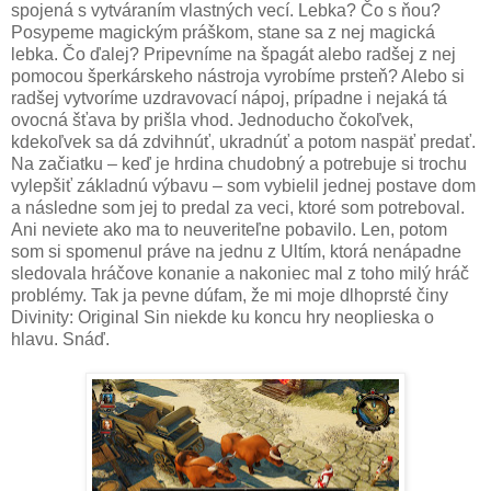
spojená s vytváraním vlastných vecí. Lebka? Čo s ňou?
Posypeme magickým práškom, stane sa z nej magická
lebka. Čo ďalej? Pripevníme na špagát alebo radšej z nej
pomocou šperkárskeho nástroja vyrobíme prsteň? Alebo si
radšej vytvoríme uzdravovací nápoj, prípadne i nejaká tá
ovocná šťava by prišla vhod. Jednoducho čokoľvek,
kdekoľvek sa dá zdvihnúť, ukradnúť a potom naspäť predať.
Na začiatku – keď je hrdina chudobný a potrebuje si trochu
vylepšiť základnú výbavu – som vybielil jednej postave dom
a následne som jej to predal za veci, ktoré som potreboval.
Ani neviete ako ma to neuveriteľne pobavilo. Len, potom
som si spomenul práve na jednu z Ultím, ktorá nenápadne
sledovala hráčove konanie a nakoniec mal z toho milý hráč
problémy. Tak ja pevne dúfam, že mi moje dlhoprsté činy
Divinity: Original Sin niekde ku koncu hry neoplieska o
hlavu. Snáď.