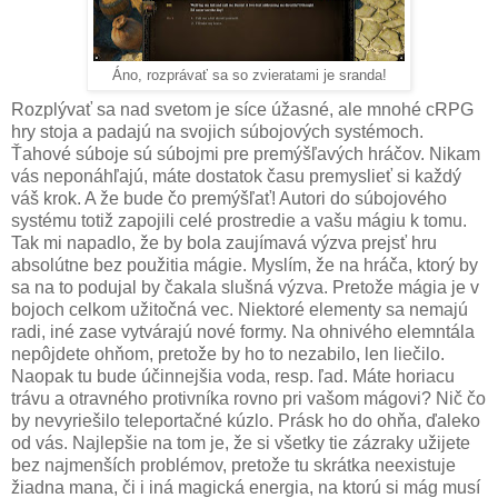
Áno, rozprávať sa so zvieratami je sranda!
Rozplývať sa nad svetom je síce úžasné, ale mnohé cRPG
hry stoja a padajú na svojich súbojových systémoch.
Ťahové súboje sú súbojmi pre premýšľavých hráčov. Nikam
vás neponáhľajú, máte dostatok času premyslieť si každý
váš krok. A že bude čo premýšľať! Autori do súbojového
systému totiž zapojili celé prostredie a vašu mágiu k tomu.
Tak mi napadlo, že by bola zaujímavá výzva prejsť hru
absolútne bez použitia mágie. Myslím, že na hráča, ktorý by
sa na to podujal by čakala slušná výzva. Pretože mágia je v
bojoch celkom užitočná vec. Niektoré elementy sa nemajú
radi, iné zase vytvárajú nové formy. Na ohnivého elemntála
nepôjdete ohňom, pretože by ho to nezabilo, len liečilo.
Naopak tu bude účinnejšia voda, resp. ľad. Máte horiacu
trávu a otravného protivníka rovno pri vašom mágovi? Nič čo
by nevyriešilo teleportačné kúzlo. Prásk ho do ohňa, ďaleko
od vás. Najlepšie na tom je, že si všetky tie zázraky užijete
bez najmenších problémov, pretože tu skrátka neexistuje
žiadna mana, či i iná magická energia, na ktorú si mág musí