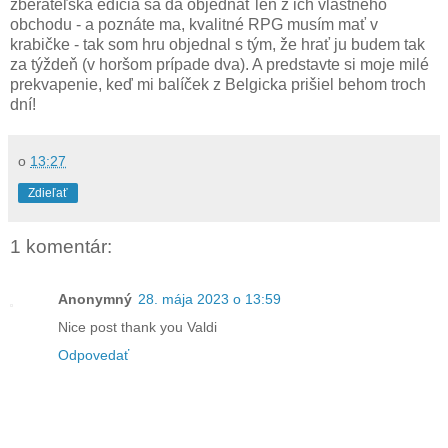
zberateľská edícia sa dá objednať len z ich vlastného
obchodu - a poznáte ma, kvalitné RPG musím mať v
krabičke - tak som hru objednal s tým, že hrať ju budem tak
za týždeň (v horšom prípade dva). A predstavte si moje milé
prekvapenie, keď mi balíček z Belgicka prišiel behom troch
dní!
o
13:27
Zdieľať
1 komentár:
Anonymný
28. mája 2023 o 13:59
Nice post thank you Valdi
Odpovedať