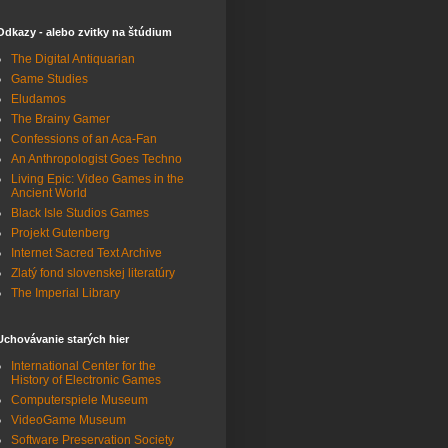
Odkazy - alebo zvitky na štúdium
The Digital Antiquarian
Game Studies
Eludamos
The Brainy Gamer
Confessions of an Aca-Fan
An Anthropologist Goes Techno
Living Epic: Video Games in the
Ancient World
Black Isle Studios Games
Projekt Gutenberg
Internet Sacred Text Archive
Zlatý fond slovenskej literatúry
The Imperial Library
Uchovávanie starých hier
International Center for the
History of Electronic Games
Computerspiele Museum
VideoGame Museum
Software Preservation Society