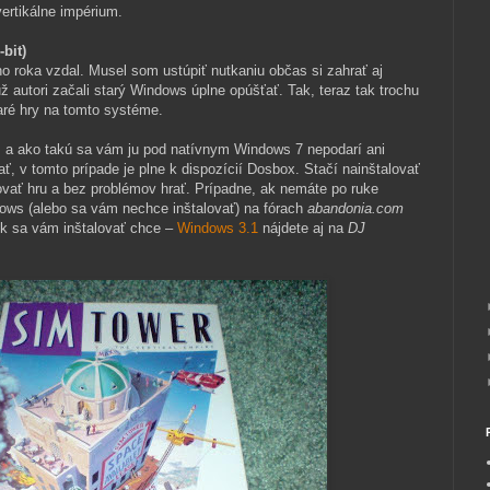
ertikálne impérium.
-bit)
roka vzdal. Musel som ustúpiť nutkaniu občas si zahrať aj
ž autori začali starý Windows úplne opúšťať. Tak, teraz tak trochu
aré hry na tomto systéme.
a, a ako takú sa vám ju pod natívnym Windows 7 nepodarí ani
ať, v tomto prípade je plne k dispozícií Dosbox. Stačí nainštalovať
ovať hru a bez problémov hrať. Prípadne, ak nemáte po ruke
dows (alebo sa vám nechce inštalovať) na fórach
abandonia.com
Ak sa vám inštalovať chce –
Windows 3.1
nájdete aj na
DJ