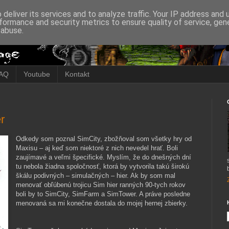
deliver its services and to analyze traffic. Your IP address and
formance and security metrics to ensure quality of service, ge
 abuse.
AQ
Youtube
Kontakt
r
Odkedy som poznal SimCity, zbožňoval som všetky hry od
Maxisu – aj keď som niektoré z nich nevedel hrať. Boli
zaujímavé a veľmi špecifické. Myslím, že do dnešných dní
tu nebola žiadna spoločnosť, ktorá by vytvorila takú širokú
škálu podivných – simulačných – hier. Ak by som mal
menovať obľúbenú trojicu Sim hier ranných 90-tych rokov
boli by to SimCity, SimFarm a SimTower. A práve posledne
menovaná sa mi konečne dostala do mojej hernej zbierky.