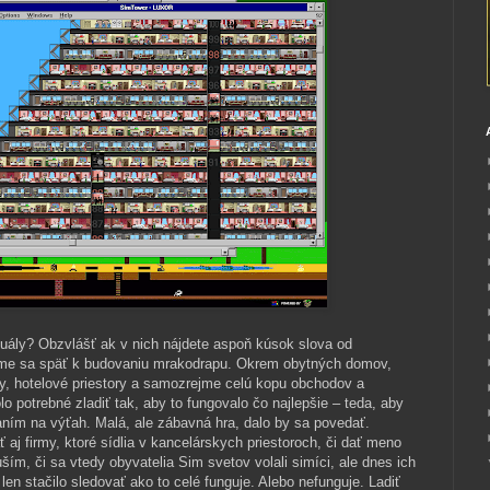
ály? Obzvlášť ak v nich nájdete aspoň kúsok slova od
ťme sa späť k budovaniu mrakodrapu. Okrem obytných domov,
ry, hotelové priestory a samozrejme celú kopu obchodov a
o potrebné zladiť tak, aby to fungovalo čo najlepšie – teda, aby
kaním na výťah. Malá, ale zábavná hra, dalo by sa povedať.
aj firmy, ktoré sídlia v kancelárskych priestoroch, či dať meno
ším, či sa vtedy obyvatelia Sim svetov volali simíci, ale dnes ich
 len stačilo sledovať ako to celé funguje. Alebo nefunguje. Ladiť