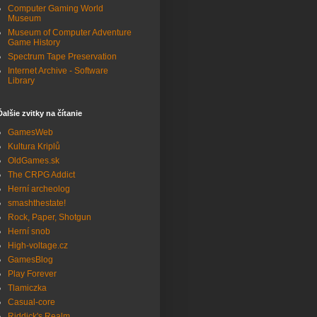
Computer Gaming World
Museum
Museum of Computer Adventure
Game History
Spectrum Tape Preservation
Internet Archive - Software
Library
Ďalšie zvitky na čítanie
GamesWeb
Kultura Kriplů
OldGames.sk
The CRPG Addict
Herní archeolog
smashthestate!
Rock, Paper, Shotgun
Herní snob
High-voltage.cz
GamesBlog
Play Forever
Tlamiczka
Casual-core
Riddick's Realm