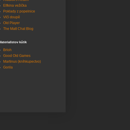
Elfkina vežička
Poklady z popelnice
Vlčí doupě
Old Player
The Matt Chat Blog
Materialistov kútik
Brloh
Good Old Games
Martinus (kníhkupectvo)
Gorila