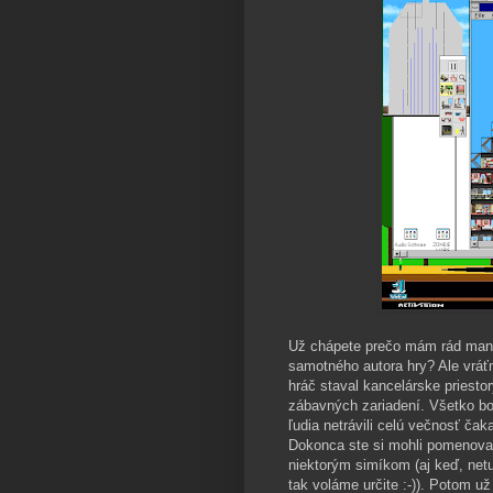
Už chápete prečo mám rád manu
samotného autora hry? Ale vrá
hráč staval kancelárske priesto
zábavných zariadení. Všetko bol
ľudia netrávili celú večnosť ča
Dokonca ste si mohli pomenovať 
niektorým simíkom (aj keď, netu
tak voláme určite :-)). Potom už