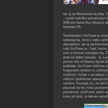
tak aj na Macintoshe tej doby.
– vydali niekoľko pokračovaní 
2005 pre Game Boy Advance ak
Nintendo DS.
Stredobodom SimTower je stavba
sebestačnej, ktorá v sebe zahŕň
obyvateľom, ale aj návštevníko
celá SimTower je. I keď, trochu
som si listoval manuálom hry. Č
(teda tie dobré manuály :-)), a 
pozerá. Hry od Maxisu bývali č
podklade. SimTower môžeme sv
fungovanie výťahov vo výškových
výťahoch. Avšak v ani jednej z 
veľkých spoločností operujúcic
výťahov. Povedali mu, že táto i
pracovať na hre, ktorú poznám
pokračoval, zistili sme, prečo n
kroky pri tanci, je takmer nemo