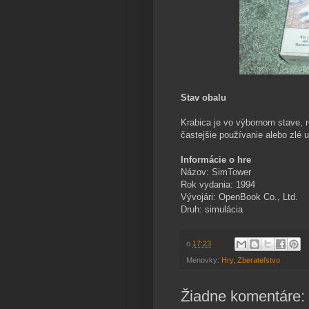
Stav obalu
Krabica je vo výbornom stave, 
častejšie používanie alebo zlé 
Informácie o hre
Názov: SimTower
Rok vydania: 1994
Vývojári: OpenBook Co., Ltd.
Druh: simulácia
o
17:23
Menovky:
Hry
,
Zberateľstvo
Žiadne komentáre: