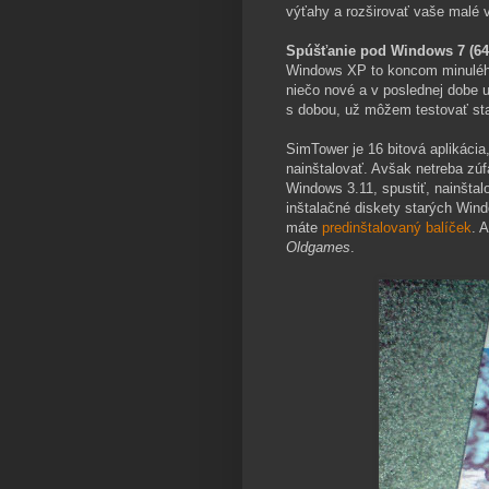
výťahy a rozširovať vaše malé v
Spúšťanie pod Windows 7 (64
Windows XP to koncom minulého 
niečo nové a v poslednej dobe u
s dobou, už môžem testovať st
SimTower je 16 bitová aplikáci
nainštalovať. Avšak netreba zúf
Windows 3.11, spustiť, nainštal
inštalačné diskety starých Win
máte
predinštalovaný balíček
. 
Oldgames
.