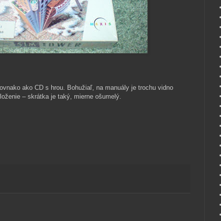
rovnako ako CD s hrou. Bohužiaľ, na manuály je trochu vidno
uloženie – skrátka je taký, mierne ošumelý.