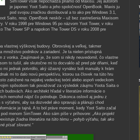
SimTower však nepochádza priamo od Maxisu. Jej autorom
je japonec Yoot Saito a jeho spoločnosť OpenBook. Maxis ju
pod svojou značkou distribuoval a to ako pre Windows 3.1,
 Yoot Saito, resp. OpenBook neskôr – už bez zastrešenia Maxisom
hry. V roku 1998 pre Windows 95 po názvom Yoot Tower, v roku
o The Tower SP a napokon The Tower DS v roku 2008 pre
 vlastnej výškovej budovy. Obrovskej a veľkej, takmer
a množstvo podnikov a zariadení. Je ta nielen prístupná
m z vonka. Zaujímavé je, že som si nikdy neuvedomil, čo vlastne
 som to tušil, ale skutočne mi to docvaklo až pred pár dňami, keď
o mi jednak potvrdilo, aký úžasný vynález boli manuály k hrám
jednak mi to dalo novú perspektívu, ktorou sa človek na túto hru
asto založené na nejakej vedeckej teórii alebo aspoň vedeckom
ojim spôsobom tak považovať za výsledok záujmu Yoota Saita o
 budovách. Ako architekt hľadal v literatúre informácie o
nich nemohol nájsť čo potrebuje. Dokonca oslovil aj jednu z
h s výťahmi, aby sa dozvedel ako spravujú a plánujú chod
nformácie je tajná. A to bol práve moment, kedy Yoot Saito začal
e pod menom SimTower. Ako sám píše v príhovore:
„Ako projekt
eexistuje žiadna literatúra na túto tému – pohyb výťahu, tak ako
žné písať slovami.“