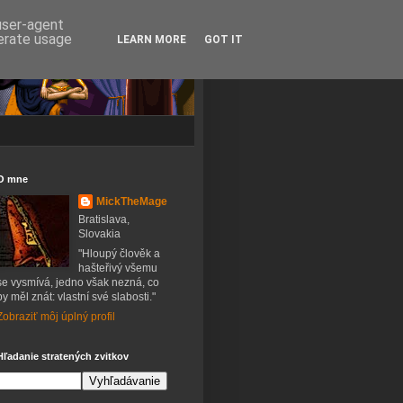
 user-agent
nerate usage
LEARN MORE
GOT IT
O mne
MickTheMage
Bratislava,
Slovakia
"Hloupý člověk a
hašteřivý všemu
se vysmívá, jedno však nezná, co
by měl znát: vlastní své slabosti."
Zobraziť môj úplný profil
Hľadanie stratených zvitkov