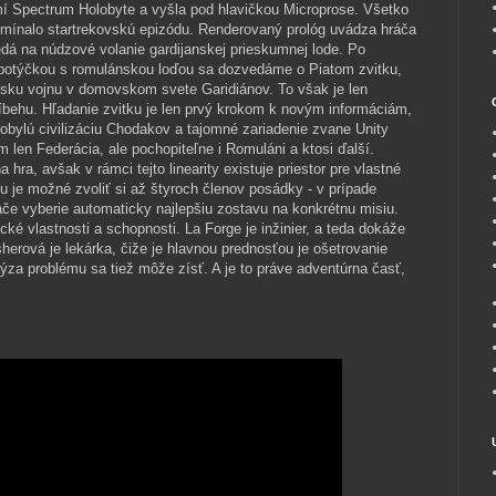
í Spectrum Holobyte a vyšla pod hlavičkou Microprose. Všetko
pomínalo startrekovskú epizódu. Renderovaný prológ uvádza hráča
edá na núdzové volanie gardijanskej prieskumnej lode. Po
 potýčkou s romulánskou loďou sa dozvedáme o Piatom zvitku,
sku vojnu v domovskom svete Garidiánov. To však je len
íbehu. Hľadanie zvitku je len prvý krokom k novým informáciám,
obylú civilizáciu Chodakov a tajomné zariadenie zvane Unity
m len Federácia, ale pochopiteľne i Romuláni a ktosi ďalší.
na hra, avšak v rámci tejto linearity existuje priestor pre vlastné
 je možné zvoliť si až štyroch členov posádky - v prípade
ače vyberie automaticky najlepšiu zostavu na konkrétnu misiu.
ké vlastnosti a schopnosti. La Forge je inžinier, a teda dokáže
sherová je lekárka, čiže je hlavnou prednosťou je ošetrovanie
ýza problému sa tiež môže zísť. A je to práve adventúrna časť,