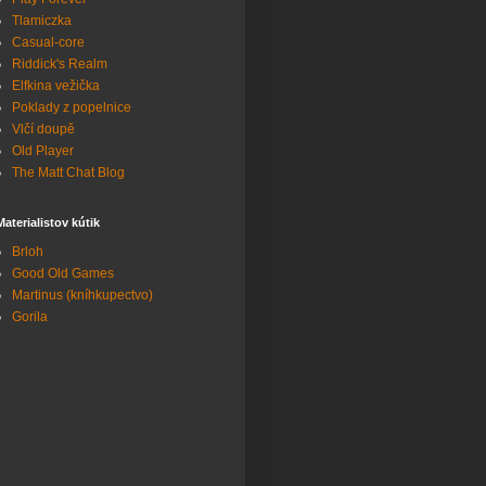
Tlamiczka
Casual-core
Riddick's Realm
Elfkina vežička
Poklady z popelnice
Vlčí doupě
Old Player
The Matt Chat Blog
Materialistov kútik
Brloh
Good Old Games
Martinus (kníhkupectvo)
Gorila