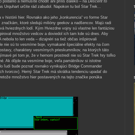
podarilo a nemusíte chodiť ani príliš ďaleko – na
Descent to
s Urquhart určite rád zabudol. Napokon tu bol Star Trek...
 v histórii hier. Rovnako ako jeho „konkurencia“ vo forme Star
m značkám, ktoré sledujú milióny geekov a nadšencov. Majú radi
tvá hviezdnych lodí. Kým Hviezdne vojny sú vlastne len fantáziou
špiroval množstvo vedcov a doviedol ich tam kde sú dnes. Aby
nebola to len veda – dizajnéri sa tiež občas inšpirovali
e nie sú to vesmírne boje, vymakané špeciálne efekty na čom
 postavy, charaktery vesmírnych prieskumníkov, na ktorých táto
ímavé pri tom je, že v hernom prostredí nie sú Star Trek hry toľko
é. Ak dôjde na vesmírne boje, veľa pamätníkov si istotne
lo ľudí bude poznať rovnako vynikajúci Bridge Commander
h tvorcov). Herný Star Trek má skrátka tendenciu upadať do
retože množstvo hier postavených na tejto značke ponúka