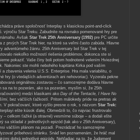
chádza práve spoločnosť Interplay s klasickou point-and-click
5. výročiu Star Treku. Zabudnite na rovnako pomenované hry pre
u námahu. Avšak
Star Trek 25th Anniversary (1992)
pre PC určite
na z prvých Star Trek hier, na ktoré sa veľmi často zabúda. Hlavne
ry adventúrneho žánru. 25th Anniversary bol Star Trek v tej
stovalo niekoľko možností riešenia problémov, dokonca ste si
 mierne pokaziť. Vaše činy boli potom hodnotené velením Hviezdnej
vek. Nakoniec ste mohli nebohého kapitána Kirka pod vaším
 a zbavenia velenia U.S.S. Enterprise. Hra mala variabilitu, o
é hry (o vtedajších adventúrach ani nehovoriac). Vyzerala pekne
 dabovaná originálnou zostavou – čo samozrejme dodáva hlavne
ch sa na to pozerám, ako sa pozerám, myslím si, že 25th
okračovaním) medzi klasikami ako
Day of the Tentacle, I Have No
šími
, bez väčších ťažkostí. Pritom málokedy príde na pretras ak
h. V pokračovaní, ktoré vyšlo presne o rok, s názvom
Star Trek:
 Interplayi ešte kúsok ďalej. Obmedzili to, čo najviac frustrovalo
y – celkom ťažké (a otravné) vesmírne súboje – a dodali ešte
rý sa skladal z jednotlivých epizód (tak ako v 25th Anniversary),
ýmsi väčším plánom na pozadí. Prezrádzať ho samozrejme
lyzovať príbehovú stránku. Snáď len poznamenám, že hráč mal
ými dohrá jednotlivé epizódy. Nehľadiac na to, že Judgment