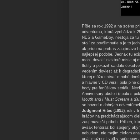
Píše sa rok 1992 a na scénu pri
adventúrou, ktorá vychádza k 2
NES a GameBoy, nestoja za t
stojí za povšimnutie a je to jed
ak prídu na pretras zaujímavé h
najlepšej podobe. Jednak tu exi
mohli dovoliť niektoré misie aj
flotily a pokaziť sa dalo čokoľ
vedením doviesť až k degradácií
ktorej môžu snívať mnohé dnešn
a hlavne v CD verzii bola plne
body pre fanúšikov seriálu. Ne
Anniversary obstojí (spolu s p
Mouth and I Must Scream a ďal
sa hovorí o dobrých adventúrac
Judgment Rites (1993)
, išli v
hráčov na predchádzajúcom diel
zaujímavejší príbeh. Príbeh, kto
avšak tentoraz bol spojený ak
nebudem, nie mojim cieľom ana
opäť možnosť voľby spôsobov ak