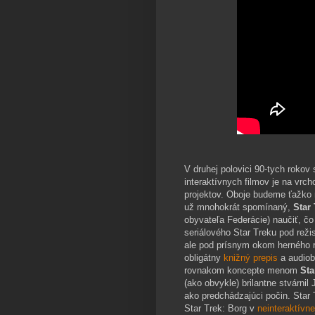
V druhej polovici 90-tych roko
interaktívnych filmov je na vrc
projektov. Oboje budeme ťažko n
už mnohokrát spomínaný,
Star 
obyvateľa Federácie) naučiť, čo
seriálového Star Treku pod reži
ale pod prísnym okom herného re
obligátny
knižný prepis
a audiob
rovnakom koncepte menom
Sta
(ako obvykle) brilantne stvárnil
ako predchádzajúci počin. Star T
Star Trek: Borg v
neinteraktívne