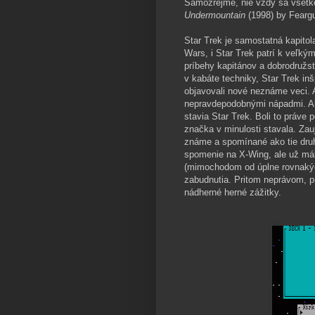
Samozrejme, nie vždy sa všetko 
Undermountain
(1998) by Feargu
Star Trek je samostatná kapitola
Wars, i Star Trek patrí k veľký
príbehy kapitánov a dobrodružs
v kabáte techniky, Star Trek in
objavovali nové neznáme veci. A 
nepravdepodobnými nápadmi. Al
stavia Star Trek. Boli to práve
značka v minulosti stavala. Zauj
známe a spomínané ako tie druh
spomenie na X-Wing, ale už má
(mimochodom od úplne rovnakýc
zabudnutia. Pritom neprávom, p
nádherné herné zážitky.