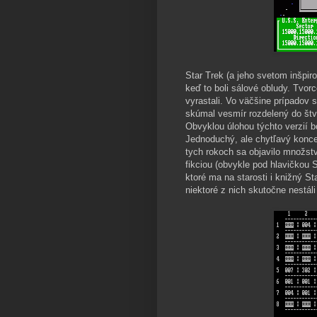
Star Trek (a jeho svetom inšpir
keď to boli sálové obludy. Tvorc
vyrastali. Vo väčšine prípadov s
skúmal vesmír rozdelený do štvo
Obvyklou úlohou týchto verzií b
Jednoduchý, ale chytľavý koncep
tych rokoch sa objavilo množstvo
fikciou (obvykle pod hlavičkou S
ktoré ma na starosti i knižný St
niektoré z nich skutočne nestáli