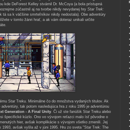
ťou kde DeForest Kelley stvárnil Dr. McCoya (a bola prístupná
amozrejme zúčastnil aj na tvorbe nikdy nevydanej hry
Star Trek:
k tá sa k väčšine smrteľníkov nikdy nedostala). Obe adventúry
žete v tomto žánri hrať, a ak vám doteraz unikali určite
áte.
rnému Star Treku. Minimálne čo do množstva vydaných titulov. Ak
 adventúry, tak potom nasledujúca hra z roku 1995 je adventúrou
xt Generation - A Final Unity
. Či už ste fanúšik Star Treku alebo
ési špecifické kúzlo. Ono vo vývojom reťazci malo ísť pôvodne o
enutých hier, avšak komplikácie s vývojom všetko zmenili. Jej
 1993, avšak vyšla až v júni 1995. Hru zo sveta "Star Trek: The