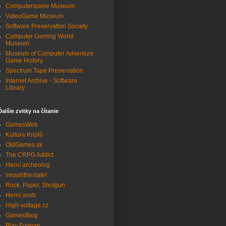
Computerspiele Museum
VideoGame Museum
Software Preservation Society
Computer Gaming World
Museum
Museum of Computer Adventure
Game History
Spectrum Tape Preservation
Internet Archive - Software
Library
Ďalšie zvitky na čítanie
GamesWeb
Kultura Kriplů
OldGames.sk
The CRPG Addict
Herní archeolog
smashthestate!
Rock, Paper, Shotgun
Herní snob
High-voltage.cz
GamesBlog
Play Forever