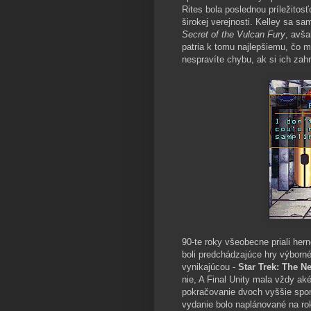
Rites bola poslednou príležitos
širokej verejnosti. Kelley sa s
Secret of the Vulcan Fury
, avša
patria k tomu najlepšiemu, čo mô
nespravíte chybu, ak si ich zahr
90-te roky všeobecne priali he
boli predchádzajúce hry výborné
vynikajúcou -
Star Trek: The Ne
nie, A Final Unity mala vždy ak
pokračovanie dvoch vyššie spom
vydanie bolo naplánované na rok