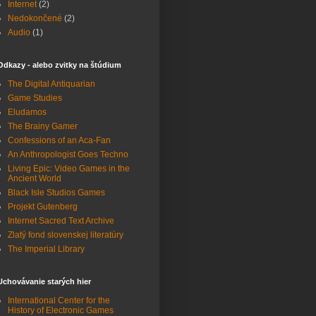
Internet
(2)
Nedokončené
(2)
Audio
(1)
Odkazy - alebo zvitky na štúdium
The Digital Antiquarian
Game Studies
Eludamos
The Brainy Gamer
Confessions of an Aca-Fan
An Anthropologist Goes Techno
Living Epic: Video Games in the
Ancient World
Black Isle Studios Games
Projekt Gutenberg
Internet Sacred Text Archive
Zlatý fond slovenskej literatúry
The Imperial Library
Uchovávanie starých hier
International Center for the
History of Electronic Games