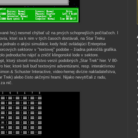
ované hry) nesmel chýbať už na prvých schopnejších počítačoch. I
ovia, ktorí sa k nim v tých časoch dostávali, na Star Treku
a jednalo o akýsi simulátor, kedy hráč ovládajúci Enterprise
rcových sektorov v "textovej" podobe – žiadna pokročilá grafika.
olo jednoducho nájsť a zničiť klingonské lode v sektore.
t, ktorý stvoril množstvo verzií podobných „Star Trek“ hier. V 80-
 hier, ktoré boli buď textovými adventúrami, resp. interaktívnou
imon & Schuster Interactive, video-hernej divízie nakladateľstva,
ar Trek) alebo čisto akčnými hrami. Nijako nevytŕčali z radu,
 za nič.