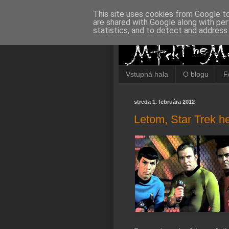
This site uses cookies from Google to 
are shared with Google along with per
statistics, and to detect and address
Vstupná hala
O blogu
F
streda 1. februára 2012
Letom, Star Trek 