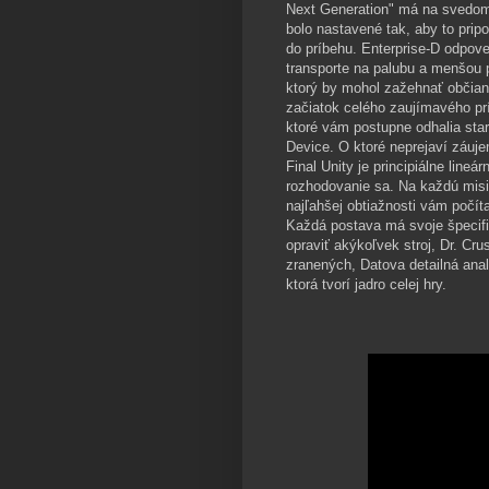
Next Generation" má na svedom
bolo nastavené tak, aby to pri
do príbehu. Enterprise-D odpov
transporte na palubu a menšou
ktorý by mohol zažehnať občian
začiatok celého zaujímavého pr
ktoré vám postupne odhalia star
Device. O ktoré neprejaví záuje
Final Unity je principiálne lineár
rozhodovanie sa. Na každú misiu
najľahšej obtiažnosti vám počít
Každá postava má svoje špecific
opraviť akýkoľvek stroj, Dr. Cru
zranených, Datova detailná anal
ktorá tvorí jadro celej hry.