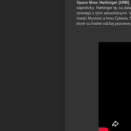
Space Nine: Harbinger (1996)
,
náprotivky. Harbinger by sa da
striedajú s tými adventúrnymi. 
medzi Mystom a hrou Cyberia. Ni
ktoré sú hodné väčšej pozornost