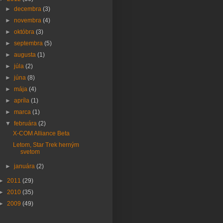
►
decembra
(3)
►
novembra
(4)
►
októbra
(3)
►
septembra
(5)
►
augusta
(1)
►
júla
(2)
►
júna
(8)
►
mája
(4)
►
apríla
(1)
►
marca
(1)
▼
februára
(2)
X-COM Alliance Beta
Letom, Star Trek herným
svetom
►
januára
(2)
►
2011
(29)
►
2010
(35)
►
2009
(49)