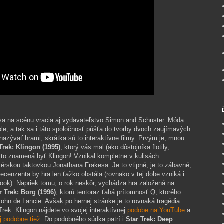
v sa na scénu vracia aj vydavateľstvo Simon and Schuster. Móda
hole, a tak sa i táto spoločnosť púšťa do tvorby dvoch zaujímavých
azývať hrami, skrátka sú to interaktívne filmy. Prvým je, mnou
Trek: Klingon (1995)
, ktorý vás mal (ako dôstojníka flotily,
 to znamená byť Klingon! Vznikal kompletne v kulisách
sérskou taktovkou Jonathana Frakesa. Je to vtipné, je to zábavné,
cenzenta by hra len ťažko obstála (rovnako v tej dobe vzniká i
ook). Napriek tomu, o rok neskôr, vychádza hra založená na
r Trek: Borg (1996)
, ktorú tentoraz ťahá prítomnosť Q, ktorého
 John de Lancie. Avšak po hernej stránke je to rovnaká tragédia
rek: Klingon nájdete vo svojej interaktívnej
podobe na YouTube
a
j podobne tiež
. Do podobného súdka patrí i
Star Trek: Deep