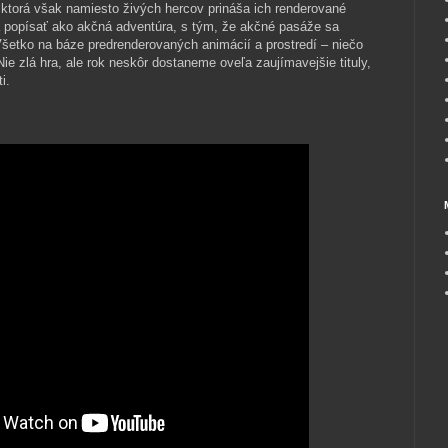
 ktorá však namiesto živých hercov prináša ich renderované
la popísať ako akčná adventúra, s tým, že akčné pasáže sa
Všetko na báze predrenderovaných animácií a prostredí – niečo
e zlá hra, ale rok neskôr dostaneme oveľa zaujímavejšie tituly,
i.