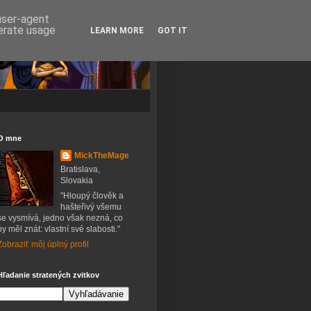
 user-agent
nerate usage
LEARN MORE
GOT IT
O mne
MickTheMage
Bratislava,
Slovakia
"Hloupý člověk a
hašteřivý všemu
se vysmívá, jedno však nezná, co
by měl znát: vlastní své slabosti."
Zobraziť môj úplný profil
Hľadanie stratených zvitkov