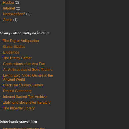
Hudba
(2)
Internet
(2)
Nedokončené
(2)
Audio
(1)
Odkazy - alebo zvitky na štúdium
The Digital Antiquarian
Game Studies
Eludamos
The Brainy Gamer
Confessions of an Aca-Fan
An Anthropologist Goes Techno
Living Epic: Video Games in the
Ancient World
Black Isle Studios Games
Projekt Gutenberg
Internet Sacred Text Archive
Zlatý fond slovenskej literatúry
The Imperial Library
Uchovávanie starých hier