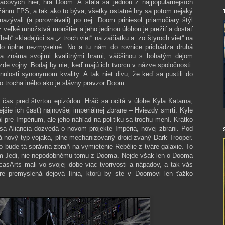
tačových hier, hra Doom. A stala sa jednou z najpopulárnejších
 žánru FPS, a tak ako to býva, všetky ostatné hry sa potom nejaký
nazývali (a porovnávali) po nej. Doom priniesol priamočiary štýl
z veľké množstvá monštier a jeho jedinou úlohou je prežiť a dostať
íbeh“ skladajúci sa „z troch viet“ na začiatku a „zo štyroch viet“ na
olo úplne nezmyselné. No a tu nám do rovnice prichádza druhá
ola známa svojimi kvalitnými hrami, väčšinou s bohatým dejom
zde vojny. Bodaj by nie, keď majú ich tvorcu v názve spoločnosti.
ulosti synonymom kvality. A tak niet divu, že keď sa pustili do
čo trocha iného ako je slávny pravzor Doom.
čas pred štvrtou epizódou. Hráč sa ocitá v úlohe Kyla Katarna,
jšie ich časť) najnovšej imperiálnej zbrane – Hviezdy smrti. Kyle
al pre Impérium, ale jeho náhľad na politiku sa trochu mení. Krátko
 sa Aliancia dozvedá o novom projekte Impéria, novej zbrani. Pod
 nový typ vojaka, plne mechanizovaný droid zvaný Dark Trooper.
 bude tá správna zbraň na vymietenie Rebélie z tváre galaxie. To
om Jedi, nie nepodobnému tomu z Dooma. Nejde však len o Dooma
asArts mali vo svojej dobe viac tvorivosti a nápadov, a tak vás
re premyslená dejová línia, ktorú by ste v Doomovi len ťažko