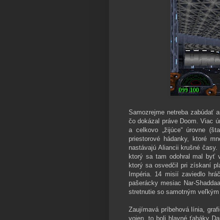
Samozrejme netreba zabúdať ani
čo dokázal práve Doom. Viac úr
a celkovo „žijúce“ úrovne (šta
priestorové hádanky, ktoré mn
nastávajú Aliancii krušné časy
ktorý sa tam odohral mal byť 
ktorý sa osvedčil pri získaní p
Impéria. 14 misií zaviedlo h
pašerácky mesiac Nar-Shaddaa,
stretnutie so samotným veľký
Zaujímavá príbehová línia, graf
vojen, to boli hlavné ťaháky D