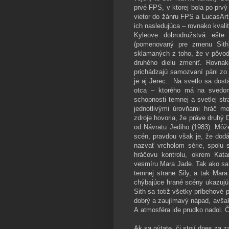
prvé FPS, v ktorej bola po prvý
vietor do žánru FPS a LucasArts
ich nasledujúca – rovnako kvali
Kyleove dobrodružstvá ešte
(pomenovaný pre zmenu Sith
sklamaných z toho, že v pôvod
druhého dielu zmeniť. Rovnak
prichádzajú samozvaní páni zo 
je aj Jerec. Na svetlo sa dost
otca – ktorého má na svedom
schopnosti temnej a svetlej st
jednotlivými úrovňami hráč m
zdroje hovoria, že práve druh
od Návratu Jediho (1983). Môž
scén, pravdou však je, že dodá
nazvať vrcholom série, spolu 
hráčovu kontrolu, okrem Kata
vesmíru Mara Jade. Tak ako sa 
temnej strane Sily, a tak Ma
chýbajúce hrané scény ukazujú,
Sith sa totiž všetky príbehové 
dobrý a zaujímavý nápad, avšak
A atmosféra ide prudko nadol. 
Ak sa pýtate, či stojí dnes za 