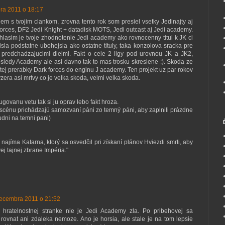
ra 2011 o 18:17
em s tvojim clankom, zrovna tento rok som presiel vsetky Jedinajty aj
forces, DF2 Jedi Knight + datadisk MOTS, Jedi outcast aj Jedi academy.
lasim je tvoje zhodnotenie Jedi academy ako rovnocenny titul k JK ci
sla podstatne ubohejsia ako ostatne tituly, taka konzolova sracka pre
 predchadzajucimi dielmi. Fakt o cele 2 ligy pod urovnou JK a JK2,
sledy Academy ale asi davno tak to mas trosku skreslene :). Skoda ze
tej prerabky Dark forces do enginu J academy. Ten projekt uz par rokov
era asi mrtvy co je velka skoda, velmi velka skoda.
govanu vetu tak si ju oprav lebo fakt hroza.
a scénu prichádzajú samozvaní páni zo temný páni, aby zaplnili prázdne
udni na temni pani)
ajíma Katarna, ktorý sa osvedčil pri získaní plánov Hviezdi smrti, aby
j tajnej zbrane Impéria."
decembra 2011 o 21:52
 hratelnostnej stranke nie je Jedi Academy zla. Po pribehovej sa
ovnat ani zdaleka nemoze. Ano je horsia, ale stale je na tom lepsie