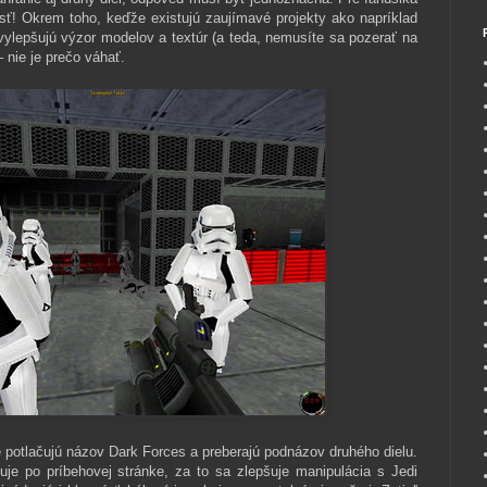
sť! Okrem toho, keďže existujú zaujímavé projekty ako napríklad
 vylepšujú výzor modelov a textúr (a teda, nemusíte sa pozerať na
 nie je prečo váhať.
 potlačujú názov Dark Forces a preberajú podnázov druhého dielu.
uje po príbehovej stránke, za to sa zlepšuje manipulácia s Jedi