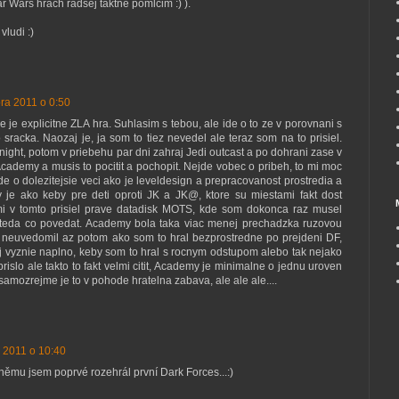
r Wars hrach radsej taktne pomlcim :) ).
vludi :)
ra 2011 o 0:50
e je explicitne ZLA hra. Suhlasim s tebou, ale ide o to ze v porovnani s
sracka. Naozaj je, ja som to tiez nevedel ale teraz som na to prisiel.
 knight, potom v priebehu par dni zahraj Jedi outcast a po dohrani zase v
Academy a musis to pocitit a pochopit. Nejde vobec o pribeh, to mi moc
de o dolezitejsie veci ako je leveldesign a prepracovanost prostredia a
 je ako keby pre deti oproti JK a JK@, ktore su miestami fakt dost
 mi v tomto prisiel prave datadisk MOTS, kde som dokonca raz musel
z teda co povedat. Academy bola taka viac menej prechadzka ruzovou
 neuvedomil az potom ako som to hral bezprostredne po prejdeni DF,
j vyznie naplno, keby som to hral s rocnym odstupom alebo tak nejako
prislo ale takto to fakt velmi citit, Academy je minimalne o jednu uroven
 samozrejme je to v pohode hratelna zabava, ale ale ale....
 2011 o 10:40
němu jsem poprvé rozehrál první Dark Forces...:)