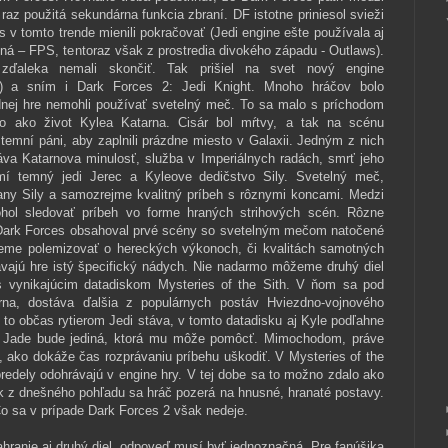
 raz použitá sekundárna funkcia zbraní. DF istotne priniesol svieži
 v tomto trende mienili pokračovať (Jedi engine ešte používala aj
tná – FPS, tentoraz však z prostredia divokého západu - Outlaws).
 zďaleka nemali skončiť. Tak prišiel na svet nový engine
) a sním i Dark Forces 2: Jedi Knight. Mnoho hráčov bolo
nej hre nemohli používať svetelný meč. To sa malo s príchodom
o ako život Kylea Katarna. Cisár bol mŕtvy, a tak na scénu
temní páni, aby zaplnili prázdne miesto v Galaxii. Jedným z nich
áva Katarnova minulosť, služba v Imperiálnych radách, smrť jeho
í temný jedi Jerec a Kyleove dedičstvo Sily. Svetelný meč,
rany Sily a samozrejme kvalitný príbeh s rôznymi koncami. Medzi
ohol sledovať príbeh vo forme hraných strihových scén. Rôzne
ý Dark Forces obsahoval prvé scény so svetelným mečom natočené
eme polemizovať o hereckých výkonoch, či kvalitách samotných
vajú hre istý špecifický nádych. Nie nadarmo môžeme druhý diel
s vynikajúcim datadiskom Mysteries of the Sith. V ňom sa pod
rna, dostáva ďalšia z populárnych postáv Hviezdno-vojnového
to občas rytierom Jedi stáva, v tomto datadisku aj Kyle podľahne
ra Jade bude jediná, ktorá mu môže pomôcť. Mimochodom, práve
 ako dokáže čas rozprávaniu príbehu uškodiť. V Mysteries of the
predely odohrávajú v engine hry. V tej dobe sa to možno zdalo ako
 z dnešného pohľadu sa hráč pozerá na hnusné, hranaté postavy.
Čo sa v prípade Dark Forces 2 však nedeje.
zahranie aj druhý diel, odpoveď musí byť jednoznačná. Pre fanúšika