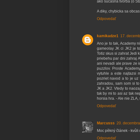
ako sucasna tvorba (o Sta
A diky, chybicka sa obcas 
Odpovedať
kamikadze1
17. decemb
Ano je to tak, Academy ni
gameolay JK ci JK2 je to 
Totiz skus si zahrat Jedi
priebehu par dni zahraj 
ani nevadi ale prave ze i
puzzlov. Proste Academy
vytuhle a este najtazsi
pozriet navod a to je u
zahradou, sam som si to
JK a JK2. Vtedy to naoza
tak by mi to asi az tak ne
horsia hra. - Ale nie ZLA,
Odpovedať
Marcusss
20. decembra
Moc pěkný článek - kvůli 
Odpovedať