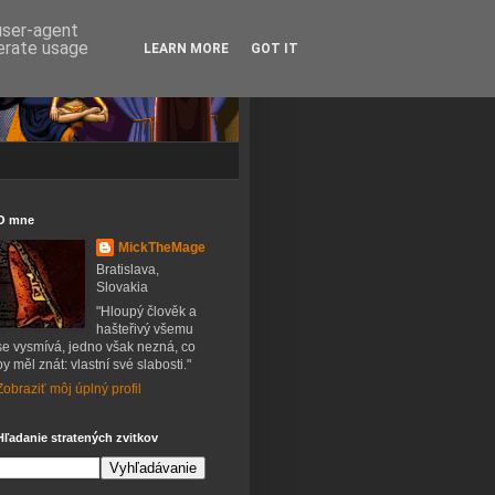
 user-agent
nerate usage
LEARN MORE
GOT IT
O mne
MickTheMage
Bratislava,
Slovakia
"Hloupý člověk a
hašteřivý všemu
se vysmívá, jedno však nezná, co
by měl znát: vlastní své slabosti."
Zobraziť môj úplný profil
Hľadanie stratených zvitkov