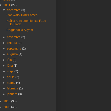
▼
2011
(29)
▼
decembra
(3)
Star Wars: Dark Forces
Krátka retro spomienka: Fade
to Black
Daggerfall a Skyrim
►
novembra
(2)
►
októbra
(2)
►
septembra
(2)
►
augusta
(4)
►
júla
(3)
►
júna
(1)
►
mája
(2)
►
apríla
(2)
►
marca
(4)
►
februára
(1)
►
januára
(3)
►
2010
(35)
►
2009
(49)