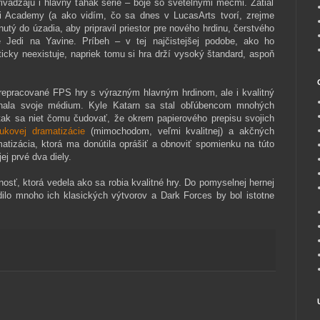
ivádzajú i hlavný ťahák série – boje so svetelnými mečmi. Zatiaľ
i Academy (a ako vidím, čo sa dnes v LucasArts tvorí, zrejme
utý do úzadia, aby pripravil priestor pre nového hrdinu, čerstvého
 Jedi na Yavine. Príbeh – v tej najčistejšej podobe, ako ho
cky neexistuje, napriek tomu si hra drží vysoký štandard, aspoň
prepracované FPS hry s výrazným hlavným hrdinom, ale i kvalitný
onala svoje médium. Kyle Katarn sa stal obľúbencom mnohých
tak sa niet čomu čudovať, že okrem papierového prepisu svojich
ukovej dramatizácie
(mimochodom, veľmi kvalitnej) a akčných
matizácia, ktorá ma donútila oprášiť a obnoviť spomienku na túto
ej prvé dva diely.
nosť, ktorá vedela ako sa robia kvalitné hry. Do pomyselnej hernej
dilo mnoho ich klasických výtvorov a Dark Forces by bol istotne