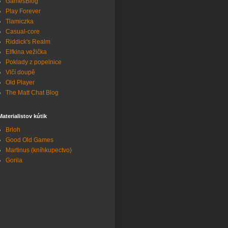
GamesBlog
Play Forever
Tlamiczka
Casual-core
Riddick's Realm
Elfkina vežička
Poklady z popelnice
Vlčí doupě
Old Player
The Matt Chat Blog
Materialistov kútik
Brloh
Good Old Games
Martinus (kníhkupectvo)
Gorila