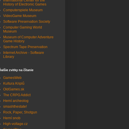
International Center for the
History of Electronic Games
Computerspiele Museum
VideoGame Museum
Software Preservation Society
Computer Gaming World
Museum
Museum of Computer Adventure
Game History
Spectrum Tape Preservation
Internet Archive - Software
Library
Ďalšie zvitky na čítanie
GamesWeb
Kultura Kriplů
OldGames.sk
The CRPG Addict
Herní archeolog
smashthestate!
Rock, Paper, Shotgun
Herní snob
High-voltage.cz