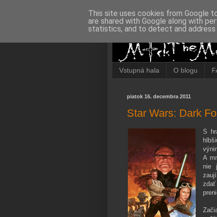
This site uses cookies from Google to 
are shared with Google along with per
statistics, and to detect and address
Vstupná hala
O blogu
F
piatok 16. decembra 2011
Star Wars: Dark Fo
S hr
hlbš
výni
A mn
nie 
zauj
zdať
preni
Zači