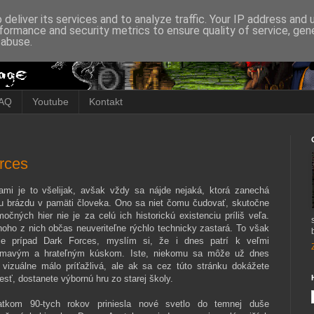
deliver its services and to analyze traffic. Your IP address and
formance and security metrics to ensure quality of service, ge
 abuse.
AQ
Youtube
Kontakt
rces
ami je to všelijak, avšak vždy sa nájde nejaká, ktorá zanechá
iu brázdu v pamäti človeka. Ono sa niet čomu čudovať, skutočne
močných hier nie je za celú ich historickú existenciu príliš veľa.
oho z nich občas neuveriteľne rýchlo technicky zastará. To však
je prípad Dark Forces, myslím si, že i dnes patrí k veľmi
ímavým a hrateľným kúskom. Iste, niekomu sa môže už dnes
 vizuálne málo príťažlivá, ale ak sa cez túto stránku dokážete
esť, dostanete výbornú hru zo starej školy.
atkom 90-tych rokov priniesla nové svetlo do temnej duše