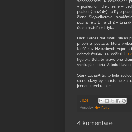
schopnosťami. K dokonalosti pr
v poslednom diely série – Jed
posledný navždy), je Kyle posun
člena Skywalkerovej akadémie
poznáme z DF a DF2 – tu prakti
čo sa hrateľnosti týka.
Dark Forces dali svetu nielen 
príbeh a postavu, ktorá prek
fanúšikov Hviezdnych vojen a 
dobrodružstiev sa dočkal i
zv
figúrok. Bola to práve oná dra
vynikajúcu sériu. A teda hlavne j
Starý LucasArts, to bola spoloč
siene slávy by sa istotne zara
jednou z týchto hier.
o
0:39
Menovky:
Hry
,
Retro
4 komentáre: