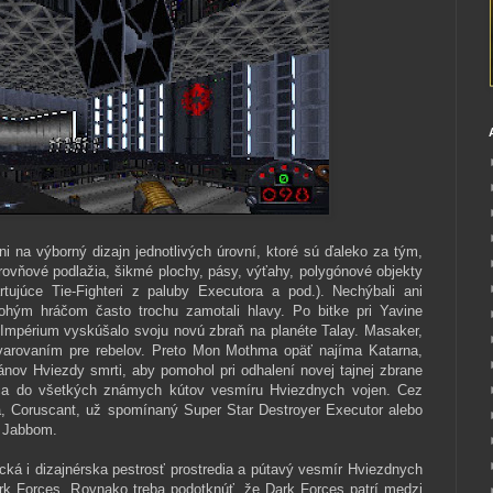
 na výborný dizajn jednotlivých úrovní, ktoré sú ďaleko za tým,
ovňové podlažia, šikmé plochy, pásy, výťahy, polygónové objekty
rtujúce Tie-Fighteri z paluby Executora a pod.). Nechýbali ani
ohým hráčom často trochu zamotali hlavy. Po bitke pri Yavine
. Impérium vyskúšalo svoju novú zbraň na planéte Talay. Masaker,
varovaním pre rebelov. Preto Mon Mothma opäť najíma Katarna,
lánov Hviezdy smrti, aby pomohol pri odhalení novej tajnej zbrane
ráča do všetkých známych kútov vesmíru Hviezdnych vojen. Cez
 Coruscant, už spomínaný Super Star Destroyer Executor alebo
m Jabbom.
ická i dizajnérska pestrosť prostredia a pútavý vesmír Hviezdnych
ark Forces. Rovnako treba podotknúť, že Dark Forces patrí medzi