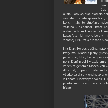
počí
hier
čas 
akcie, kedy sa hráč prediera ce
sa ďalej. To celé sprevádzal „pr
konci – aby to strieľanie neb
veličina. Spoločnosť, ktorá b
a vlastníctvom licencie na Hvie
LucasArts. Ich meno bolo v min
vlastnej FPS, vzišlo z toho nie
Hra Dark Forces začína nejaký 
ktorý má ukradnúť plány (presne
je žoldnier, ktorý kedysi pracov
po zničení prvej Hviezdy smrti
vedením generála Mohca vzniká
Ako vždy Impérium dúfa, že toto
všetko sa dialo v engine zvan
v kabáte Hviezdnych vojen. Luc
privíta veľmi zaujímavá a dob
hľadali.