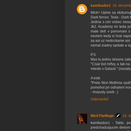
kamikadze1
16. decemb
Mick> Uplne sa stotoznuj
Dark forces. Teda - Dark 
Jedine s cim vobec nesuh
Jk2. Academy mi teda pri
male deti v porovnani s
neviem kedy si hral napo
sa asi uz nedockame ani 
nemal ziadny update a vyz
P.S.
Mas tu jednu strasne zabu
"Cisár bol mŕtvy, a tak n
miesto v Galaxii." (nezab
A este
"Preto Mon Mothma opäť n
pomohol pri odhalení nove
- Hviezdy smrti- :)
Odpovedať
MickTheMage
16. 
kamikadze1 - Takto, po
predchadzajucim dielom r