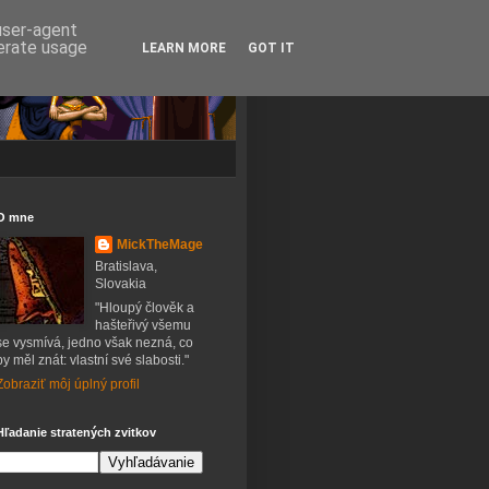
 user-agent
nerate usage
LEARN MORE
GOT IT
O mne
MickTheMage
Bratislava,
Slovakia
"Hloupý člověk a
hašteřivý všemu
se vysmívá, jedno však nezná, co
by měl znát: vlastní své slabosti."
Zobraziť môj úplný profil
Hľadanie stratených zvitkov