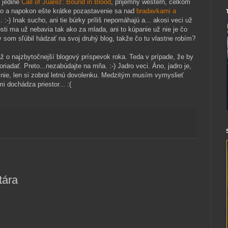
ď jedine
Call of Juarez: Bound in Blood
, prijemný western, celkom
No a napokon ešte krátke pozastavenie sa nad
bradavkami a
i
. :-) Inak sucho, ani tie búrky príliš nepomáhajú a... akosi veci už
osti ma už nebavia tak ako za mlada, ani to kúpanie už nie je čo
 som sľúbil hádzať na svoj druhý blog, takže čo tu vlastne robím?
ž o najzbytočnejší blogový príspevok roka. Teda v prípade, že by
iadať. Preto...nezabúdajte na mňa. :-) Jadro veci. Áno, jadro je,
 nie, len si zobral letnú dovolenku. Medzitým musím vymyslieť
i dochádza priestor... :(
tára