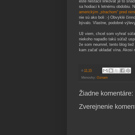
ešte nestačil linkovať je to sná
sa hodiaci k letnému obdobiu. 
americkým „strachom“ pred nim
nie sú ako boli :-) Obvyklé činn
bývalo. Vlastne, podobné výlevy
Už viem, chcel som vyhrať súťa
niekoho napadlo takú súťaž uspor
že som neumrel, tento blog tiež
kam začať ukladať vína. Akosi m
o
11:15
Menovky:
Oznam
Žiadne komentáre:
Zverejnenie komen