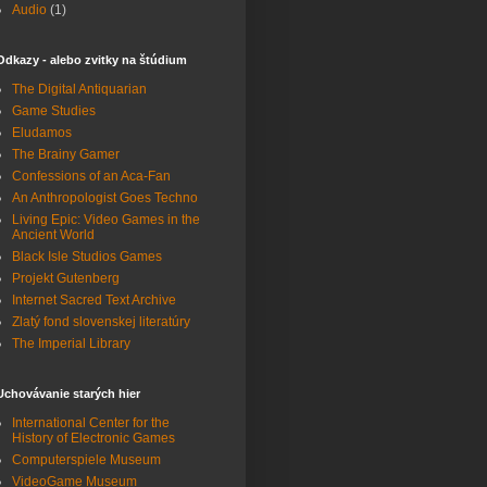
Audio
(1)
Odkazy - alebo zvitky na štúdium
The Digital Antiquarian
Game Studies
Eludamos
The Brainy Gamer
Confessions of an Aca-Fan
An Anthropologist Goes Techno
Living Epic: Video Games in the
Ancient World
Black Isle Studios Games
Projekt Gutenberg
Internet Sacred Text Archive
Zlatý fond slovenskej literatúry
The Imperial Library
Uchovávanie starých hier
International Center for the
History of Electronic Games
Computerspiele Museum
VideoGame Museum