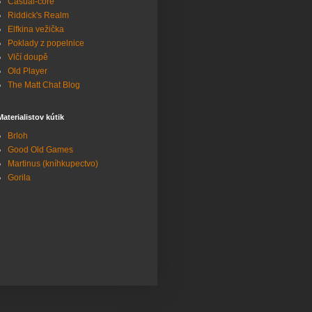
Casual-core
Riddick's Realm
Elfkina vežička
Poklady z popelnice
Vlčí doupě
Old Player
The Matt Chat Blog
Materialistov kútik
Brloh
Good Old Games
Martinus (kníhkupectvo)
Gorila