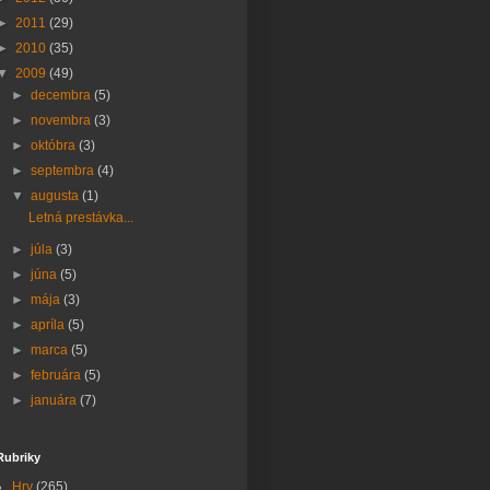
►
2011
(29)
►
2010
(35)
▼
2009
(49)
►
decembra
(5)
►
novembra
(3)
►
októbra
(3)
►
septembra
(4)
▼
augusta
(1)
Letná prestávka...
►
júla
(3)
►
júna
(5)
►
mája
(3)
►
apríla
(5)
►
marca
(5)
►
februára
(5)
►
januára
(7)
Rubriky
Hry
(265)