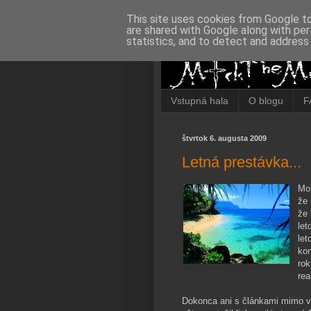
This site uses cookies from Google to 
are shared with Google along with per
statistics, and to detect and address
Vstupná hala
O blogu
F
štvrtok 6. augusta 2009
Letná prestávka...
Mo
že 
že 
let
let
kon
rok
rea
Dokonca ani s článkami mimo vla