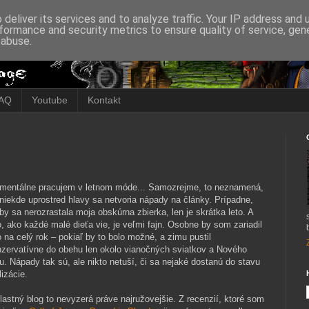
deliver its services and to analyze traffic. Your IP address and
formance and security metrics to ensure quality of service, ge
 abuse.
AQ
Youtube
Kontakt
mentálne pracujem v letnom móde... Samozrejme, to neznamená,
niekde uprostred hlavy sa netvoria nápady na články. Prípadne,
by sa nerozrastala moja obskúrna zbierka, len je skrátka leto. A
o, ako každé malé dieťa vie, je veľmi fajn. Osobne by som zariadil
o na celý rok – pokiaľ by to bolo možné, a zimu pustil
zervatívne do obehu len okolo vianočných sviatkov a Nového
u. Nápady tak sú, ale nikto netuší, či sa nejaké dostanú do stavu
lizácie.
stný blog to nevyzerá práve najružovejšie. Z recenzií, ktoré som