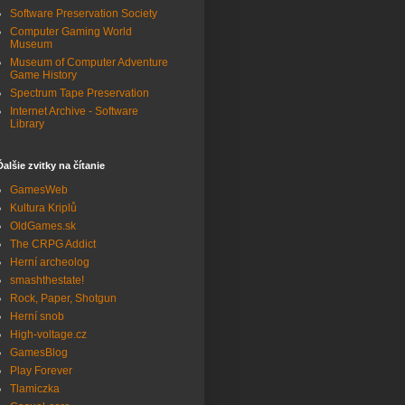
Software Preservation Society
Computer Gaming World
Museum
Museum of Computer Adventure
Game History
Spectrum Tape Preservation
Internet Archive - Software
Library
Ďalšie zvitky na čítanie
GamesWeb
Kultura Kriplů
OldGames.sk
The CRPG Addict
Herní archeolog
smashthestate!
Rock, Paper, Shotgun
Herní snob
High-voltage.cz
GamesBlog
Play Forever
Tlamiczka