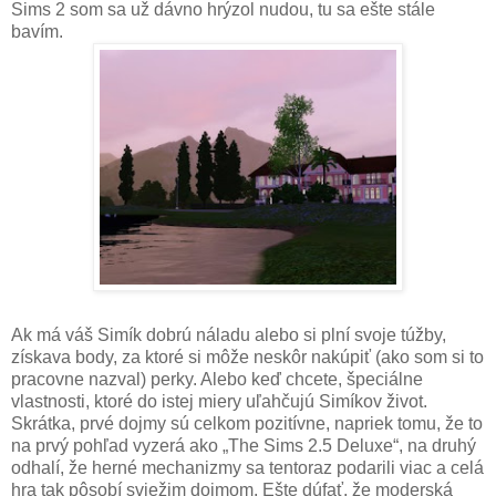
Sims 2 som sa už dávno hrýzol nudou, tu sa ešte stále
bavím.
Ak má váš Simík dobrú náladu alebo si plní svoje túžby,
získava body, za ktoré si môže neskôr nakúpiť (ako som si to
pracovne nazval) perky. Alebo keď chcete, špeciálne
vlastnosti, ktoré do istej miery uľahčujú Simíkov život.
Skrátka, prvé dojmy sú celkom pozitívne, napriek tomu, že to
na prvý pohľad vyzerá ako „The Sims 2.5 Deluxe“, na druhý
odhalí, že herné mechanizmy sa tentoraz podarili viac a celá
hra tak pôsobí sviežim dojmom. Ešte dúfať, že moderská