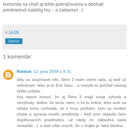
komunita sa chytí aj tohto pokračovania a obohatí
predmetový katalóg hry – a zadarmo! :-)
o
14:06
Zdieľať
1 komentár:
Riddick
12. júna 2009 o 9:31
díky za zaujímavé info, Sims 2 mám veľmi rada, aj keď už
nehrávam, lebo je to žrút času... a navyše to počítač naozaj
ťažko zvláda.
tvoj report hovorí, že aj Sims 3 majú svoje výhody a
nevýhody. dobre, že teraz viem, o čo tu kráča, lebo som sa
vďaka tomu rozhodla, že s hrou počkám, kým sa moderi
chytia a spravia novéh predmety - keď som objavila čaro
doplňovacích predmetov, už nikdy mi základná sada
nestačila :-) a keď ešte vravíš, že v trojke je taká biedna...