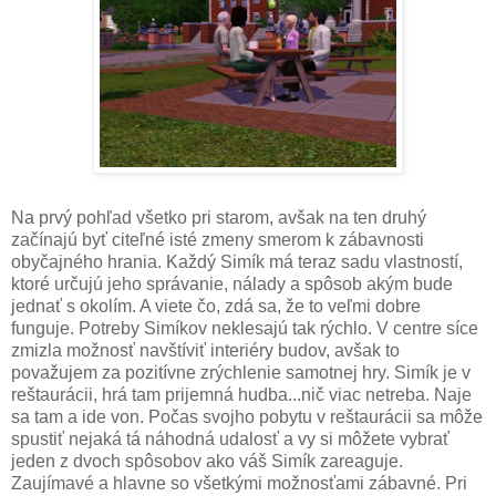
Na prvý pohľad všetko pri starom, avšak na ten druhý
začínajú byť citeľné isté zmeny smerom k zábavnosti
obyčajného hrania. Každý Simík má teraz sadu vlastností,
ktoré určujú jeho správanie, nálady a spôsob akým bude
jednať s okolím. A viete čo, zdá sa, že to veľmi dobre
funguje. Potreby Simíkov neklesajú tak rýchlo. V centre síce
zmizla možnosť navštíviť interiéry budov, avšak to
považujem za pozitívne zrýchlenie samotnej hry. Simík je v
reštaurácii, hrá tam prijemná hudba...nič viac netreba. Naje
sa tam a ide von. Počas svojho pobytu v reštaurácii sa môže
spustiť nejaká tá náhodná udalosť a vy si môžete vybrať
jeden z dvoch spôsobov ako váš Simík zareaguje.
Zaujímavé a hlavne so všetkými možnosťami zábavné. Pri