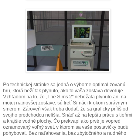
Po technickej stránke sa jedná o výborne optimalizovanú
hru, ktorá beží tak plynulo, ako to vaša zostava dovoľuje.
Vzhľadom na to, že „The Sims 2“ nebežala plynulo ani na
mojej najnovšej zostave, sú tretí Simáci krokom správnym
smerom. Zároveň však treba dodať, že sa graficky príliš od
svojho predchodcu nelíšia. Snáď až na lepšiu prácu s tieňmi
a krajšie vodné plochy. Čo prekvapí ako prvé je vopred
oznamovaný voľný svet, v ktorom sa vaše postavičky budú
pohybovať. Bez naťahovania, bez zbytočného a nudného