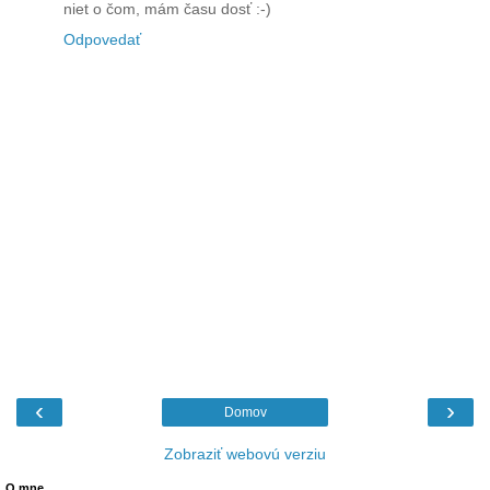
niet o čom, mám času dosť :-)
Odpovedať
‹
›
Domov
Zobraziť webovú verziu
O mne