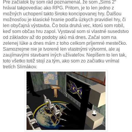
Pre začiatok by som rád poznamenal, že som „Sims 2“
hrával takpovediac ako RPG. Pritom, je to len jedno z
možných uchopení takto široko koncipovanej hry. Ďalšou
možnosťou je klasické hranie podľa úzkych pravidiel hry, či
len obyčajná výstavba. Čo bola druhá vec, ktorú som robil,
keď som občas hru zapol. Vystaval som si vlastné susedstvo
od základov až do podoby akú má dnes. Začal som na
zelenej lúke a dnes mám z toho celkom príjemné mestečko.
Samozrejme nie je tvorené len vlastnými výtvormi, ale aj
zaujímavými stavbami iných užívateľov. Nepíšem to len tak,
toto všetko totiž stojí za tým, ako som zo začiatku vnímal
tretích Slimákov.