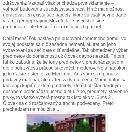
zdržovania. Vzápätí však prichádza prvé sklamanie –
voľnosť budovania susedstva sa stráca. Hráč má možnosť
upravovať len existujúce parcely, ktoré sú však pevne dané
v rámci jednej krajiny. Môžete tak susedstvo síce
prebudovať, ale len v rámci existujúcich parciel.
Ďalší menší šok nastáva pri budovaní samotného domu. Vo
svojej podstate sa nič zásadne nemení, akurát pri jeho
vybavovaní sa začínate cítiť smiešne. Tak obmedzený výber
predmetov do domácnosti už človek dávno nezažil. Pritom
ľahko zabudne, že tie tony predmetov v predchádzajúcom
diele boli zväčša prácou šikovných moderov. No a napokon
je tu ďalšie zistenie, že Electronic Arts vám síce ponúka
prídavný materiál, ale už len za tvrdú menu. Momentálne sa
tam dajú kúpiť niektoré predmety, ktoré boli štandardným
obsahom predchádzajúceho dielu. Áno, predmety, stavebné
prvky, to všetko vyzerá presne tak isto ako v „Sims 2“.
Človek sa cíti rozčarovaný a trochu podvedený. Preto
prechádzam na mód žitia...