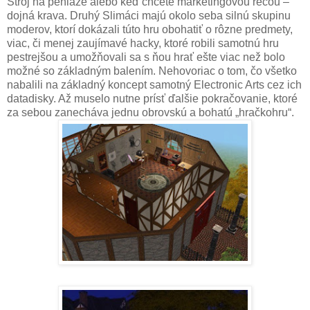
Stroj na peniaze alebo keď chcete marketingovou rečou –
dojná krava. Druhý Slimáci majú okolo seba silnú skupinu
moderov, ktorí dokázali túto hru obohatiť o rôzne predmety,
viac, či menej zaujímavé hacky, ktoré robili samotnú hru
pestrejšou a umožňovali sa s ňou hrať ešte viac než bolo
možné so základným balením. Nehovoriac o tom, čo všetko
nabalili na základný koncept samotný Electronic Arts cez ich
datadisky. Až muselo nutne prísť ďalšie pokračovanie, ktoré
za sebou zanecháva jednu obrovskú a bohatú „hračkohru“.