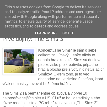
This site uses cookies from Google to deliver its services
and to analyze traffic. Your IP address and user-agent are
shared with Google along with performance and security
metrics to ensure quality of service, generate usage
▼
statistics, and to detect and address abuse.
LEARN MORE
GOT IT
pondelok 8. júna 2009
Prvé dojmy: The Sims 3
Koncept „The Sims“ je sám o sebe
celkom zaujímavý. Lenže nikdy to
nebola hra ako taká. Sims sú doslova
pieskovisko pre kreativitu, prípadne
hracia plocha pre životy nič netušiacich
Simíkov. Okrem toho, je to vec
obchodne neuveriteľne úspešná, ktorá
však nemusí vyhovovať bežnému hráčovi.
The Sims 2 sa permanentne objavovala v prvej 10
najpredávanejších hier v US. Či už to boli datadisky alebo
rôzne reedície, istota PC rebríčka sa volala „The Sims 2“.