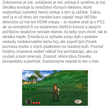
Zobrazenie je iné, ovládanie je iné, prístup k systému je iný.
Skrátka existuje tu množstvo rôznych faktorov, ktoré
ovplyvňujú samotný herný výstup a tým aj zážitok. Sakra,
veď ja si už dnes ani nemám kam zapojiť moje NESko
(televízia už má len HDMI vstupy – to vlastne platí aj o PS2
ak sa nemýlim)! A na vlastníctvo ďalších konzol a starých
počítačov skutočne nemám miesto. Aj keby som chcel, tak to
skrátka nejde. Emulácia si vyžiada svoju daň v podobe
niekedy nedokonalého behu hry, ale aspoň tým človek
poznáva tvorbu z iných platforiem na vlastnej koži. Poznať
históriu znamená vedieť odkiaľ hry pochádzajú, ako sa
vyvíjali a kam smerujú. Znalosť, ktorá dáva človeku
perspektívu a prehľad. Samozrejme neplatí to len u hier.