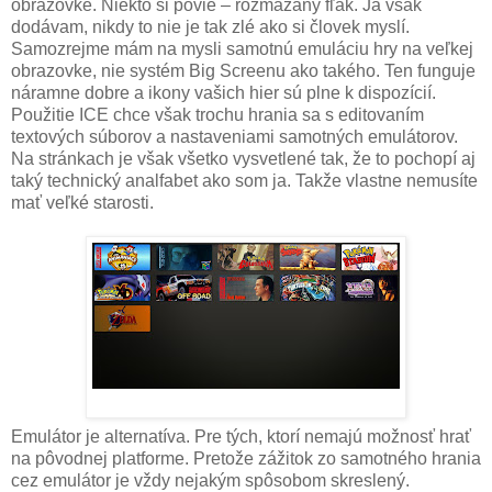
obrazovke. Niekto si povie – rozmazaný fľak. Ja však
dodávam, nikdy to nie je tak zlé ako si človek myslí.
Samozrejme mám na mysli samotnú emuláciu hry na veľkej
obrazovke, nie systém Big Screenu ako takého. Ten funguje
náramne dobre a ikony vašich hier sú plne k dispozícií.
Použitie ICE chce však trochu hrania sa s editovaním
textových súborov a nastaveniami samotných emulátorov.
Na stránkach je však všetko vysvetlené tak, že to pochopí aj
taký technický analfabet ako som ja. Takže vlastne nemusíte
mať veľké starosti.
Emulátor je alternatíva. Pre tých, ktorí nemajú možnosť hrať
na pôvodnej platforme. Pretože zážitok zo samotného hrania
cez emulátor je vždy nejakým spôsobom skreslený.