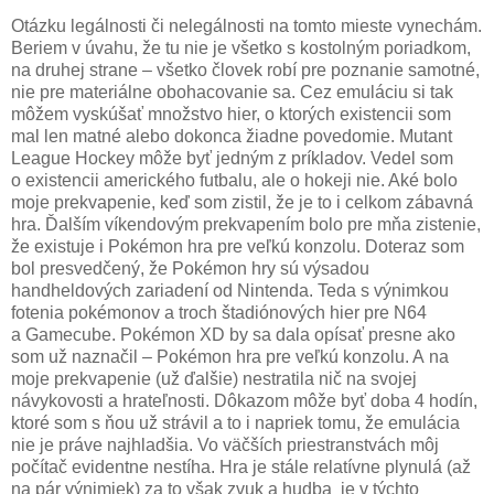
Otázku legálnosti či nelegálnosti na tomto mieste vynechám.
Beriem v úvahu, že tu nie je všetko s kostolným poriadkom,
na druhej strane – všetko človek robí pre poznanie samotné,
nie pre materiálne obohacovanie sa. Cez emuláciu si tak
môžem vyskúšať množstvo hier, o ktorých existencii som
mal len matné alebo dokonca žiadne povedomie. Mutant
League Hockey môže byť jedným z príkladov. Vedel som
o existencii amerického futbalu, ale o hokeji nie. Aké bolo
moje prekvapenie, keď som zistil, že je to i celkom zábavná
hra. Ďalším víkendovým prekvapením bolo pre mňa zistenie,
že existuje i Pokémon hra pre veľkú konzolu. Doteraz som
bol presvedčený, že Pokémon hry sú výsadou
handheldových zariadení od Nintenda. Teda s výnimkou
fotenia pokémonov a troch štadiónových hier pre N64
a Gamecube. Pokémon XD by sa dala opísať presne ako
som už naznačil – Pokémon hra pre veľkú konzolu. A na
moje prekvapenie (už ďalšie) nestratila nič na svojej
návykovosti a hrateľnosti. Dôkazom môže byť doba 4 hodín,
ktoré som s ňou už strávil a to i napriek tomu, že emulácia
nie je práve najhladšia. Vo väčších priestranstvách môj
počítač evidentne nestíha. Hra je stále relatívne plynulá (až
na pár výnimiek) za to však zvuk a hudba je v týchto