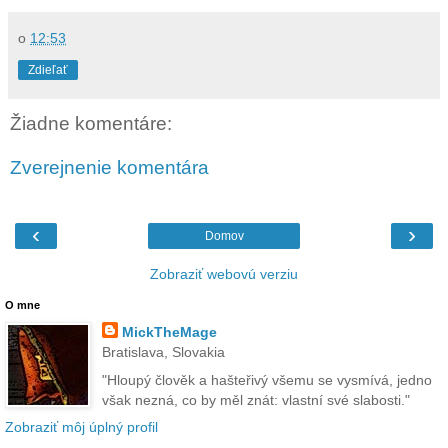
o
12:53
Zdieľať
Žiadne komentáre:
Zverejnenie komentára
‹
›
Domov
Zobraziť webovú verziu
O mne
MickTheMage
Bratislava, Slovakia
"Hloupý člověk a hašteřivý všemu se vysmívá, jedno
však nezná, co by měl znát: vlastní své slabosti."
Zobraziť môj úplný profil