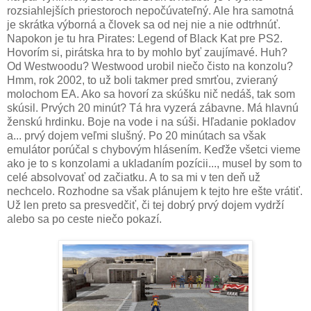
rozsiahlejších priestoroch nepočúvateľný. Ale hra samotná
je skrátka výborná a človek sa od nej nie a nie odtrhnúť.
Napokon je tu hra Pirates: Legend of Black Kat pre PS2.
Hovorím si, pirátska hra to by mohlo byť zaujímavé. Huh?
Od Westwoodu? Westwood urobil niečo čisto na konzolu?
Hmm, rok 2002, to už boli takmer pred smrťou, zvieraný
molochom EA. Ako sa hovorí za skúšku nič nedáš, tak som
skúsil. Prvých 20 minút? Tá hra vyzerá zábavne. Má hlavnú
ženskú hrdinku. Boje na vode i na súši. Hľadanie pokladov
a... prvý dojem veľmi slušný. Po 20 minútach sa však
emulátor porúčal s chybovým hlásením. Keďže všetci vieme
ako je to s konzolami a ukladaním pozícii..., musel by som to
celé absolvovať od začiatku. A to sa mi v ten deň už
nechcelo. Rozhodne sa však plánujem k tejto hre ešte vrátiť.
Už len preto sa presvedčiť, či tej dobrý prvý dojem vydrží
alebo sa po ceste niečo pokazí.