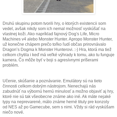
Druhú skupinu potom tvorili hry, o ktorých existencii som
vedel, avšak nikdy som ich nemal možnosť vyskúšať na
vlastnej koži. Ako napríklad fajnový Dog's Life, Micro
Machines v4 alebo Monster Hunter. Apropo Monster Hunter,
už konečne chápem prečo toľko ľudí občas prirovnávalo
Dragon’s Dogma k Monster Hunterovi. :-) Hra, ktorá ma tiež
celkom chytila i keď má veľké výhrady k tomu, ako tu funguje
kamera. Čo môže byť v boji s agresívnymi príšerami
problém.
Učenie, skúšanie a poznávanie. Emulátory sú na tieto
činnosti celkom dobrým nástrojom. Nenechajú nás
zabudnúť na výbornú hernú minulosť a možno objaviť aj hry,
ktoré nie sú tak všeobecne známe ako iné. Ak máte nejaké
typy na neprevarené, málo známe herné tituly pre konzoly
od NES až po Gamecube, sem s nimi. Vždy si rád vyskúšam
niečo nové.