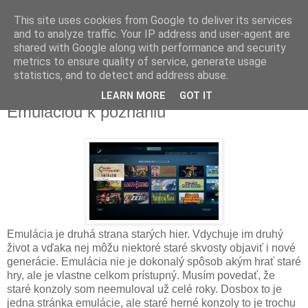
This site uses cookies from Google to deliver its services
and to analyze traffic. Your IP address and user-agent are
shared with Google along with performance and security
metrics to ensure quality of service, generate usage
▼
statistics, and to detect and address abuse.
LEARN MORE
GOT IT
utorok 17. júna 2014
Emuláciou k poznaniu
Emulácia je druhá strana starých hier. Vdychuje im druhý
život a vďaka nej môžu niektoré staré skvosty objaviť i nové
generácie. Emulácia nie je dokonalý spôsob akým hrať staré
hry, ale je vlastne celkom prístupný. Musím povedať, že
staré konzoly som neemuloval už celé roky. Dosbox to je
jedna stránka emulácie, ale staré herné konzoly to je trochu