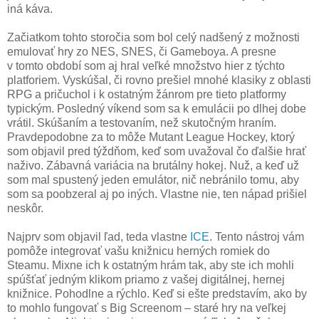
iná káva.
Začiatkom tohto storočia som bol celý nadšený z možnosti
emulovať hry zo NES, SNES, či Gameboya. A presne
v tomto období som aj hral veľké množstvo hier z týchto
platforiem. Vyskúšal, či rovno prešiel mnohé klasiky z oblasti
RPG a pričuchol i k ostatným žánrom pre tieto platformy
typickým. Posledný víkend som sa k emulácii po dlhej dobe
vrátil. Skúšaním a testovaním, než skutočným hraním.
Pravdepodobne za to môže Mutant League Hockey, ktorý
som objavil pred týždňom, keď som uvažoval čo ďalšie hrať
naživo. Zábavná variácia na brutálny hokej. Nuž, a keď už
som mal spustený jeden emulátor, nič nebránilo tomu, aby
som sa poobzeral aj po iných. Vlastne nie, ten nápad prišiel
neskôr.
Najprv som objavil ľad, teda vlastne
ICE
. Tento nástroj vám
pomôže integrovať vašu knižnicu herných romiek do
Steamu. Mixne ich k ostatným hrám tak, aby ste ich mohli
spúšťať jedným klikom priamo z vašej digitálnej, hernej
knižnice. Pohodlne a rýchlo. Keď si ešte predstavím, ako by
to mohlo fungovať s Big Screenom – staré hry na veľkej