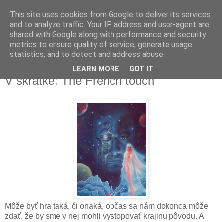
This site uses cookies from Google to deliver its services
and to analyze traffic. Your IP address and user-agent are
shared with Google along with performance and security
metrics to ensure quality of service, generate usage
▼
statistics, and to detect and address abuse.
LEARN MORE
GOT IT
utorok 19. júla 2011
V skratke: The French touch
Môže byť hra taká, či onaká, občas sa nám dokonca môže
zdať, že by sme v nej mohli vystopovať krajinu pôvodu. A