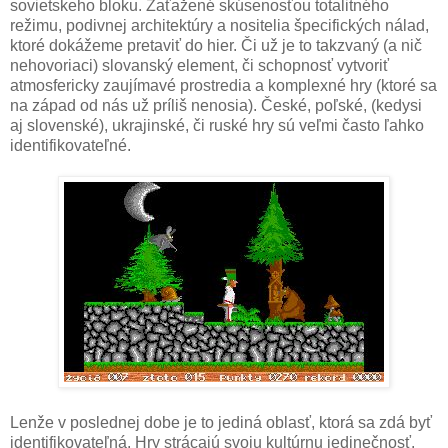
sovietskeho bloku. Zaťažené skúsenosťou totalitného
režimu, podivnej architektúry a nositelia špecifických nálad,
ktoré dokážeme pretaviť do hier. Či už je to takzvaný (a nič
nehovoriaci) slovanský element, či schopnosť vytvoriť
atmosfericky zaujímavé prostredia a komplexné hry (ktoré sa
na západ od nás už príliš nenosia). České, poľské, (kedysi
aj slovenské), ukrajinské, či ruské hry sú veľmi často ľahko
identifikovateľné.
Lenže v poslednej dobe je to jediná oblasť, ktorá sa zdá byť
identifikovateľná. Hry strácajú svoju kultúrnu jedinečnosť.