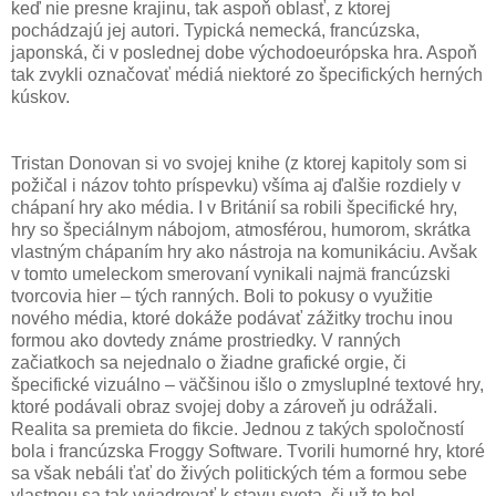
keď nie presne krajinu, tak aspoň oblasť, z ktorej
pochádzajú jej autori. Typická nemecká, francúzska,
japonská, či v poslednej dobe východoeurópska hra. Aspoň
tak zvykli označovať médiá niektoré zo špecifických herných
kúskov.
Tristan Donovan si vo svojej knihe (z ktorej kapitoly som si
požičal i názov tohto príspevku) všíma aj ďalšie rozdiely v
chápaní hry ako média. I v Británií sa robili špecifické hry,
hry so špeciálnym nábojom, atmosférou, humorom, skrátka
vlastným chápaním hry ako nástroja na komunikáciu. Avšak
v tomto umeleckom smerovaní vynikali najmä francúzski
tvorcovia hier – tých ranných. Boli to pokusy o využitie
nového média, ktoré dokáže podávať zážitky trochu inou
formou ako dovtedy známe prostriedky. V ranných
začiatkoch sa nejednalo o žiadne grafické orgie, či
špecifické vizuálno – väčšinou išlo o zmysluplné textové hry,
ktoré podávali obraz svojej doby a zároveň ju odrážali.
Realita sa premieta do fikcie. Jednou z takých spoločností
bola i francúzska Froggy Software. Tvorili humorné hry, ktoré
sa však nebáli ťať do živých politických tém a formou sebe
vlastnou sa tak vyjadrovať k stavu sveta, či už to bol