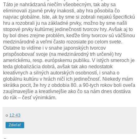
Táto je nahrádzaná niečím všeobecným, tak aby sa
eliminovali zjavné prvky inakosti, aby hra pôsobila čo
najviac globálne. Iste, ak by sme si zobrali nejakú špecifickú
hru a rozobrali ju na základné prvky, možno by sme našli
stopové prvky kultúrnej jedinečnosti tvorcov hry. Avšak aj to
by bol dnes zrejme problém, keďže tímy tvorcov sú väčšinou
medzinárodné a veľmi často rozosiate po celom svete.
Ostatne to vidíme i v snahe japonských tvorcov
prispôsobovať svoje (na medzinárodný trh určené) hry
americkému, resp. európskemu publiku. V istých smeroch je
teda globalizácia dobrá, avšak tak ako nedostatok
kreatívnych a silných autorských osobností, i snaha o
globálnu kultúru v hrách ničí ich jedinečnosť. Niekedy mám
skrátka pocit, že hry z obdobia 80. a 90-tych rokov boli oveľa
zaujímavejšie a kreatívnejšie ako čo sa nám dnes dostáva
do rúk – česť výnimkám.
o
12:43
Zdieľať