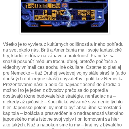
Všetko je to vyviera z kultúrnych odlišností a iného pohľadu
na svet okolo nás. Briti a Američania mali svoje fantastické
hry, kladúce dôraz na zábavu a hrateľnosť. Francúzi sa
snažili posunúť médium trochu ďalej, pretože počítače a
videohry vnímali cez trochu iné okuliare. Ostatne to platí aj
pre Nemecko – tiaž Druhej svetovej vojny stále strašila (a do
dnešných dní zrejme straší) obyvateľov i politikov Nemecka.
Prezentovanie násilia bolo čo najviac tlačené do úzadia a
možno i to je jeden z dôvodov prečo sa do popredia
dostávajú rôzne budovateľské stratégie, nehľadiac na –
niekedy až gýčovité – špecifické výtvarné stvárnenie týchto
hier. Japonsko potom, by mohla byť absolútne samostatná
kapitola – izolácia a presvedčenie o nadradenosti všetkého
japonského mala istotne svoj vplyv i pri formovaní sa hier
ako takých. Nuž a napokon sme tu my – krajiny z bývalého