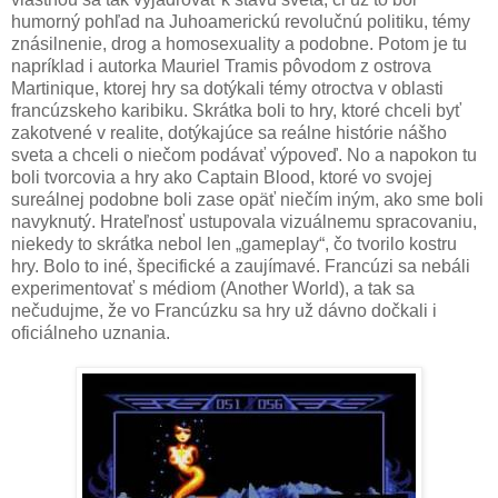
humorný pohľad na Juhoamerickú revolučnú politiku, témy
znásilnenie, drog a homosexuality a podobne. Potom je tu
napríklad i autorka Mauriel Tramis pôvodom z ostrova
Martinique, ktorej hry sa dotýkali témy otroctva v oblasti
francúzskeho karibiku. Skrátka boli to hry, ktoré chceli byť
zakotvené v realite, dotýkajúce sa reálne histórie nášho
sveta a chceli o niečom podávať výpoveď. No a napokon tu
boli tvorcovia a hry ako Captain Blood, ktoré vo svojej
sureálnej podobne boli zase opäť niečím iným, ako sme boli
navyknutý. Hrateľnosť ustupovala vizuálnemu spracovaniu,
niekedy to skrátka nebol len „gameplay“, čo tvorilo kostru
hry. Bolo to iné, špecifické a zaujímavé. Francúzi sa nebáli
experimentovať s médiom (Another World), a tak sa
nečudujme, že vo Francúzku sa hry už dávno dočkali i
oficiálneho uznania.